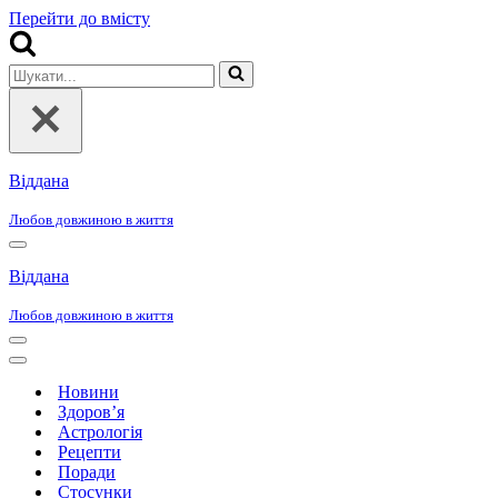
Перейти до вмісту
Шукати...
Віддана
Любов довжиною в життя
Меню
навігації
Віддана
Любов довжиною в життя
Меню
навігації
Меню
навігації
Новини
Здоров’я
Астрологія
Рецепти
Поради
Стосунки