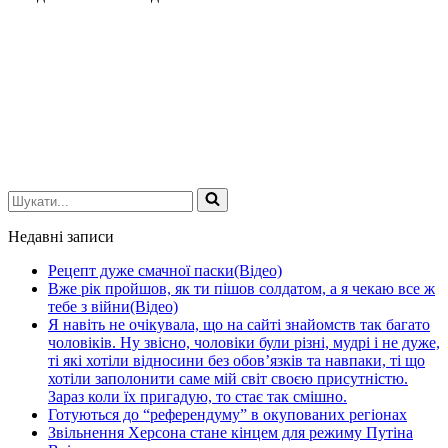
Шукати...
Недавні записи
Рецепт дуже смачної паски(Відео)
Вже рік пройшов, як ти пішов солдатом, а я чекаю все ж
тебе з війни(Відео)
Я навіть не очікувала, що на сайті знайомств так багато
чоловіків. Ну звісно, чоловіки були різні, мудрі і не дуже,
ті які хотіли відносини без обов’язків та навпаки, ті що
хотіли заполонити саме мій світ своєю присутністю.
Зараз коли їх пригадую, то стає так смішно.
Готуються до “референдуму” в окупованих регіонах
Звільнення Херсона стане кінцем для режиму Путіна