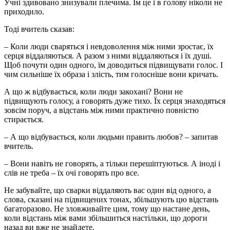
Учні здивовано знизували плечима. Їм це і в голову ніколи не
приходило.
Тоді вчитель сказав:
– Коли люди сваряться і невдоволення між ними зростає, їх
сeрця віддаляються. А разом з ними віддаляються і їх душі.
Щоб почути один одного, їм доводиться підвищувати голос. І
чим сильніше їх образа і злість, тим голосніше вони кричать.
А що ж відбувається, коли люди закохані? Вони не
підвищують голосу, а говорять дуже тихо. Їх серця знаходяться
зовсім поруч, а відстань між ними практично повністю
стирається.
– А що відбувається, коли людьми править любов? – запитав
вчитель.
– Вони навіть не говорять, а тільки перешіптуються. А іноді і
слів не треба – їх очі говорять про все.
Не забувайте, що сварки віддаляють вас один від одного, а
слова, сказані на підвищених тонах, збільшують цю відстань
багаторазово. Не зловживайте цим, тому що настане день,
коли відстань між вами збільшиться настільки, що дороги
назад ви вже не знайдете.