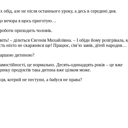
обід, але не після останнього уроку, а десь в середині дня.
 до вечора я щось приготую…
з роботи приходить чоловік.
віть! – ділиться Євгенія Михайлівна. – І обіди йому розігрівала, 
сть ніхто не скаржився ще! Працює, сім’ю завів, дітей народив…
 старшою дитиною?
амостійності, це нормально. Десять-одинадцять років – це вже
удинку продуктів така дитина вже цілком може.
я, котрий не пестуни, а бабуся не права?