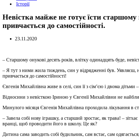
Історії
Невістка майже не готує їсти старшому 
привчається до самостійності.
23.11.2020
– Старшому онукові десять років, влітку одинадцять буде, неві
– Я тут з ними жила тиждень, син у відрядженні був. Уявляєш, 
привчається до самостійності!
Євгенія Михайлівна живе в селі, син її з сім’єю і двома дітьми – 
Відносини з невісткою Іриною у Євгенії Михайлівни не найближ
Минулого місяця Євгенія Михайлівна проходила лікування в сто
– Завела собі нову іграшку, а старший зростає, як трава! – зіт
вранці, щоб проводити його в школу. Це як?
Дитина сама заводить собі будильник, сам встає, сам одягається,