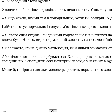
– Ти голодний? Їсти будеш?
Хлопчик найчастіше відповідає щось невизначене. У школі у них 
– Якщо хочеш, візьми там в холодильнику котлети, розігрій! А
І дійсно, готує нормально і годує сім’ю тільки вечерею – коли 
– Я свого сина будила і сніданками годувала ще й в інституті на
вдома була. Нічого, виріс нормальний хлопець, на несамостійні
Як вважаєте, Ірина дійсно мати-зозуля, якій ліньки займатися
Або нічого поганого не відбувається? Хлопець привчається до с
солідний вік, і спорудити собі нехитрий перекус з наявних в б
Може бути, Ірина навпаки молодець, ростить нормального хлопц
Шукати...