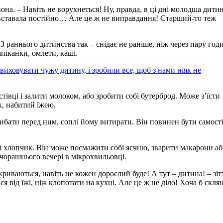
она. – Навіть не ворухнеться! Ну, правда, в ці дні молодша дити
ра вставала постійно… Але це ж не виправдання! Старший-то теж
 З раннього дитинства так – снідає не раніше, ніж через пару год
апіканки, омлети, каші.
 виховувати чужу дитину, і зробили все, щоб з нами ніяк не
тівці і залити молоком, або зробити собі бутерброд. Може з’їсти
к, набитий їжею.
рибати перед ним, соплі йому витирати. Він повинен бути самос
ий хлопчик. Він може посмажити собі яєчню, зварити макарони аб
вчорашнього вечері в мікрохвильовці.
криваються, навіть не кожен дорослий буде! А тут – дитина! – зіт
 від їжі, ніж клопотати на кухні. Але це ж не діло! Хоча б скля
.