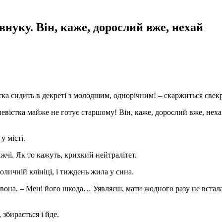
внуку. Він, каже, дорослий вже, нехай
стка сидить в декреті з молодшим, однорічним! – скаржиться свек
невістка майже не готує старшому! Він, каже, дорослий вже, нех
у місті.
чі. Як то кажуть, крихкий нейтралітет.
личній клініці, і тиждень жила у сина.
хає вона. – Мені його шкода… Уявляєш, мати жодного разу не встал
 збирається і йде.