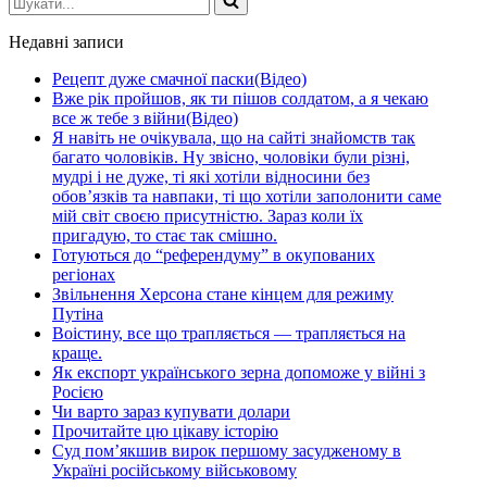
Недавні записи
Рецепт дуже смачної паски(Відео)
Вже рік пройшов, як ти пішов солдатом, а я чекаю
все ж тебе з війни(Відео)
Я навіть не очікувала, що на сайті знайомств так
багато чоловіків. Ну звісно, чоловіки були різні,
мудрі і не дуже, ті які хотіли відносини без
обов’язків та навпаки, ті що хотіли заполонити саме
мій світ своєю присутністю. Зараз коли їх
пригадую, то стає так смішно.
Готуються до “референдуму” в окупованих
регіонах
Звільнення Херсона стане кінцем для режиму
Путіна
Воістину, все що трапляється — трапляється на
краще.
Як експорт українського зерна допоможе у війні з
Росією
Чи варто зараз купувати долари
Прочитайте цю цікаву історію
Суд пом’якшив вирок першому засудженому в
Україні російському військовому