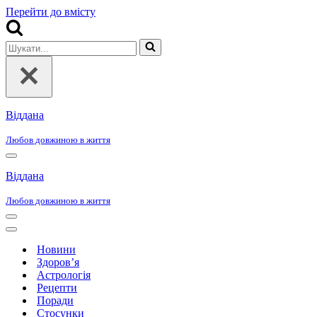
Перейти до вмісту
Шукати...
Віддана
Любов довжиною в життя
Меню
навігації
Віддана
Любов довжиною в життя
Меню
навігації
Меню
навігації
Новини
Здоров’я
Астрологія
Рецепти
Поради
Стосунки