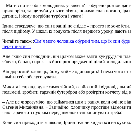
– Мати спить собі з молодшим, уявляєш? – обурено розповідає в
прихворіла, та ще зуби у нього лізуть, ночами спав погано, І
дитина, і йому потрібна турбота і увага!
Ірина стверджує, що син вранці не снідає – просто не хоче їсти.
після підйому. У школі їх годують після першого уроку, дають з
Читайте також :
Сім’я мого чоловіка обурені тим, що їх син буде
перетинатися.
Але якщо син голодний, він цілком може взяти кукурудзяні плас
яблуко, банан, сирок – в його розпорядженні цілий холодильни
Він дорослий хлопець, йому майже одинадцять! І нема чого ст
і вміти себе обслуговувати.
Микита і справді дуже самостійний, серйозний і відповідальн
пельмені, зробити гарячий бутерброд або розігріти котлету від 
– Але це ж зрозуміло, що займатися цим з ранку, коли очі не від
Євгенія Михайлівна. – Звичайно, хлопчику простіше відмовитися
чаю гарячого з цукром перед школою запропонувати треба!
Коли син приходить зі школи, Ірина теж не кидається на кухню