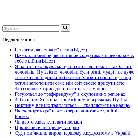
Шукати...
Недавні записи
Рецепт дуже смачної паски(Відео)
Вже рік пройшов, як ти пішов солдатом, а я чекаю все ж
тебе з війни(Відео)
Я навіть не очікувала, що на сайті знайомств так багато
чоловіків. Ну звісно, чоловіки були різні, мудрі і не дуже,
ті які хотіли відносини без обов’язків та навпаки, ті що
хотіли заполонити саме мій світ своєю присутністю.
Зараз коли їх пригадую, то стає так смішно.
Готуються до “референдуму” в окупованих регіонах
Звільнення Херсона стане кінцем для режиму Путіна
Воістину, все що трапляється — трапляється на краще.
Як експорт українського зерна допоможе у війні з
Росією
Чи варто зараз купувати долари
Прочитайте цю цікаву історію
Суд пом’якшив вирок першому засудженому в Україні