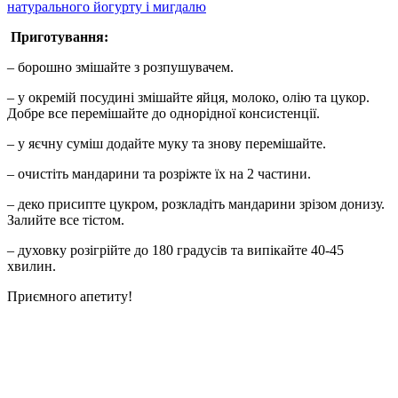
натурального йогурту і мигдалю
Приготування:
– борошно змішайте з розпушувачем.
– у окремій посудині змішайте яйця, молоко, олію та цукор.
Добре все перемішайте до однорідної консистенції.
– у яєчну суміш додайте муку та знову перемішайте.
– очистіть мандарини та розріжте їх на 2 частини.
– деко присипте цукром, розкладіть мандарини зрізом донизу.
Залийте все тістом.
– духовку розігрійте до 180 градусів та випікайте 40-45
хвилин.
Приємного апетиту!