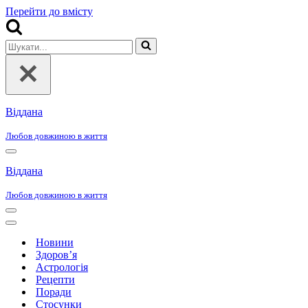
Перейти до вмісту
Шукати...
Віддана
Любов довжиною в життя
Меню
навігації
Віддана
Любов довжиною в життя
Меню
навігації
Меню
навігації
Новини
Здоров’я
Астрологія
Рецепти
Поради
Стосунки