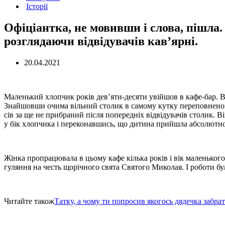
Історії
Офіціантка, не мовивши і слова, пішла
розглядаючи відвідувачів кав’ярні.
20.04.2021
Маленький хлопчик років дев’яти-десяти увійшов в кафе-бар. В
Знайшовши очима вільний столик в самому кутку переповненого
сів за ще не прибраний після попередніх відвідувачів столик. В
у бік хлопчика і переконавшись, що дитина прийшла абсолютно о
Жінка пропрацювала в цьому кафе кілька років і вік маленького 
гуляння на честь щорічного свята Святого Миколая. І роботи бул
Читайте також
Татку, а чому ти попросив якогось дядечка забра