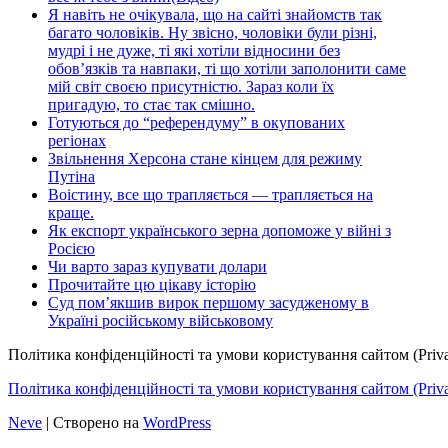
Я навіть не очікувала, що на сайті знайомств так
багато чоловіків. Ну звісно, чоловіки були різні,
мудрі і не дуже, ті які хотіли відносини без
обов’язків та навпаки, ті що хотіли заполонити саме
мій світ своєю присутністю. Зараз коли їх
пригадую, то стає так смішно.
Готуються до “референдуму” в окупованих
регіонах
Звільнення Херсона стане кінцем для режиму
Путіна
Воістину, все що трапляється — трапляється на
краще.
Як експорт українського зерна допоможе у війні з
Росією
Чи варто зараз купувати долари
Прочитайте цю цікаву історію
Суд пом’якшив вирок першому засудженому в
Україні російському військовому
Політика конфіденційності та умови користування сайтом (Priva
Політика конфіденційності та умови користування сайтом (Privac
Neve
| Створено на
WordPress