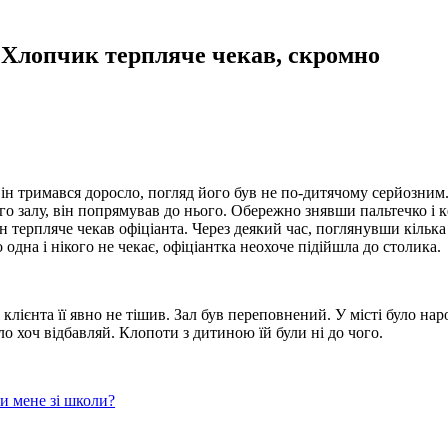
. Хлопчик терпляче чекав, скромно
ін тримався доросло, погляд його був не по-дитячому серйозним
 залу, він попрямував до нього. Обережно знявши пальтечко і к
ін терпляче чекав офіціанта. Через деякий час, поглянувши кілька
дна і нікого не чекає, офіціантка неохоче підійшла до столика.
клієнта її явно не тішив. Зал був переповнений. У місті було нар
о хоч відбавляй. Клопоти з дитиною їй були ні до чого.
ти мене зі школи?