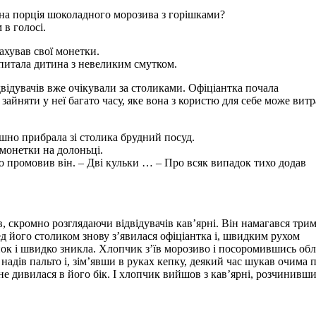
дна порція шоколадного морозива з горішками?
 в голосі.
ахував свої монетки.
апитала дитина з невеликим смутком.
двідувачів вже очікували за столиками. Офіціантка почала
айняти у неї багато часу, яке вона з користю для себе може вит
пішно прибрала зі столика брудний посуд.
монетки на долоньці.
но промовив він. – Дві кульки … – Про всяк випадок тихо додав
, скромно розглядаючи відвідувачів кав’ярні. Він намагався три
д його столиком знову з’явилася офіціантка і, швидким рухом
нок і швидко зникла. Хлопчик з’їв морозиво і посоромившись об
н надів пальто і, зім’явши в руках кепку, деякий час шукав очима 
е дивилася в його бік. І хлопчик вийшов з кав’ярні, розчинивши