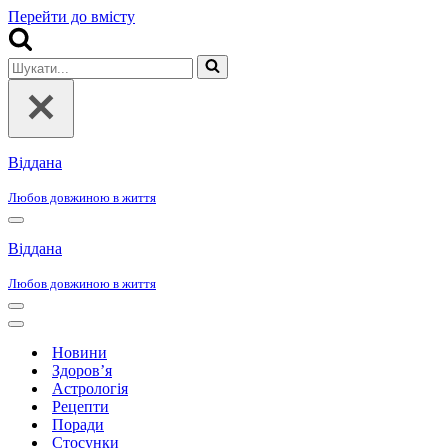
Перейти до вмісту
Шукати...
Віддана
Любов довжиною в життя
Меню
навігації
Віддана
Любов довжиною в життя
Меню
навігації
Меню
навігації
Новини
Здоров’я
Астрологія
Рецепти
Поради
Стосунки