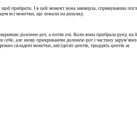
, щоб прибрати. І в цей момент вона завмерла, спрямувавши погл
цем всі монетки, що лежали на рахунку.
кривши долонею рот, а потім очі. Коли вона прибрала руку, на ї
ати себе, але знову прикриваючи долонею рот і частину зарум’яне
ежно складені монетки, шістдесят центів, тридцять центів за