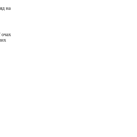
яд на
ї очах
них