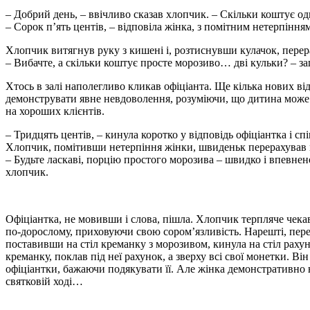
– Добрий день, – ввічливо сказав хлопчик. – Скільки коштує о
– Сорок п’ять центів, – відповіла жінка, з помітним нетерпінням
Хлопчик витягнув руку з кишені і, розтиснувши кулачок, перер
– Вибачте, а скільки коштує просте морозиво… дві кульки? – з
Хтось в залі наполегливо кликав офіціанта. Ще кілька нових ві
демонструвати явне невдоволення, розуміючи, що дитина може з
на хороших клієнтів.
– Тридцять центів, – кинула коротко у відповідь офіціантка і с
Хлопчик, помітивши нетерпіння жінки, швиденьк перерахував 
– Будьте ласкаві, порцію простого морозива – швидко і впевне
хлопчик.
Офіціантка, не мовивши і слова, пішла. Хлопчик терпляче чекав
по-дорослому, приховуючи свою сором’язливість. Нарешті, пере
поставивши на стіл креманку з морозивом, кинула на стіл раху
креманку, поклав під неї рахунок, а зверху всі свої монетки. Ві
офіціантки, бажаючи подякувати її. Але жінка демонстративно н
святковій ході…