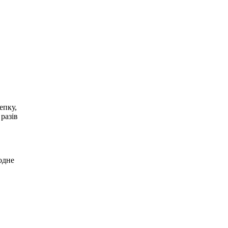
.
епку,
 разів
одне