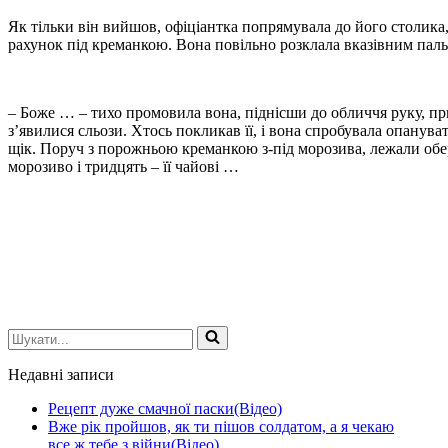
Як тільки він вийшов, офіціантка попрямувала до його столика
рахунок під креманкою. Вона повільно розклала вказівним паль
– Боже … – тихо промовила вона, піднісши до обличчя руку, при
з’явилися сльози. Хтось покликав її, і вона спробувала опанув
щік. Поруч з порожньою креманкою з-під морозива, лежали обер
морозиво і тридцять – її чайові …
Шукати...
Недавні записи
Рецепт дуже смачної паски(Відео)
Вже рік пройшов, як ти пішов солдатом, а я чекаю
все ж тебе з війни(Відео)