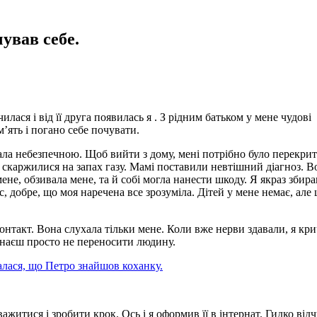
чував себе.
ася і від її друга появилась я . З рідним батьком у мене чудові
м’ять і погано себе почувати.
тала небезпечною. Щоб вийти з дому, мені потрібно було перекрит
и скаржилися на запах газу. Мамі поставили невтішний діагноз. В
не, обзивала мене, та й собі могла нанести шкоду. Я якраз збира
, добре, що моя наречена все зрозуміла. Дітей у мене немає, але 
нтакт. Вона слухала тільки мене. Коли вже нерви здавали, я кр
чинаєш просто не переносити людину.
налася, що Петро знайшов коханку.
ажитися і зробити крок. Ось і я оформив її в інтернат. Гидко від