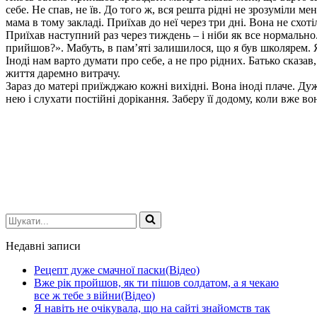
себе. Не спав, не їв. До того ж, вся решта рідні не зрозуміли ме
мама в тому закладі. Приїхав до неї через три дні. Вона не схоті
Приїхав наступний раз через тиждень – і ніби як все нормально
прийшов?». Мабуть, в пам’яті залишилося, що я був школярем. Я
Іноді нам варто думати про себе, а не про рідних. Батько сказав
життя даремно витрачу.
Зараз до матері приїжджаю кожні вихідні. Вона іноді плаче. Д
нею і слухати постійні дорікання. Заберу її додому, коли вже 
Шукати...
Недавні записи
Рецепт дуже смачної паски(Відео)
Вже рік пройшов, як ти пішов солдатом, а я чекаю
все ж тебе з війни(Відео)
Я навіть не очікувала, що на сайті знайомств так