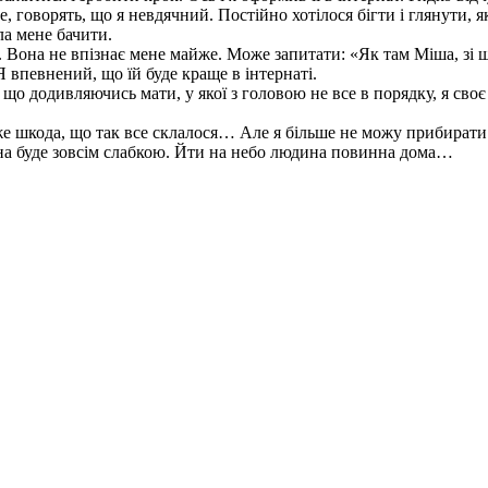
не, говорять, що я невдячний. Постійно хотілося бігти і глянути, я
ла мене бачити.
. Вона не впізнає мене майже. Може запитати: «Як там Міша, зі 
 впевнений, що їй буде краще в інтернаті.
, що додивляючись мати, у якої з головою не все в порядку, я своє
уже шкода, що так все склалося… Але я більше не можу прибирати
вона буде зовсім слабкою. Йти на небо людина повинна дома…