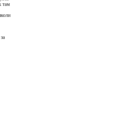
к там
школи
 за