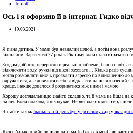
Історії
Ось і я оформив її в інтернат. Гидко від
19.03.2021
Я пізня дитина. У мами був невдалий шлюб, а потім вона розлучил
відносини. Зараз мамі 77 років. Рік тому вона стала втрачати па
Згодом дрібниці переросли в реальні проблеми, і вона навіть с
відключити воду, ручки від вікон заховати… Кілька разів сусід
могла розмовляти вночі, проявляти агресію по відношенню до ме
одружитися, але довелося весілля відкласти на невизначений час
краще, інакше довелося б розриватися між ними і мамою.
Хорошу доглядальницю знайти складно, та й мама не йшла на ко
на неї. Вона плакала, я шкодував. Нерви здають миттєво, і по
Читайте також
Іванко в той день був у дитячому садку, як я діз
Якось батько прийшов провідати матір і сказав мені, що варто зв