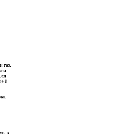
и газ,
она
вся
це й
ичав
чував