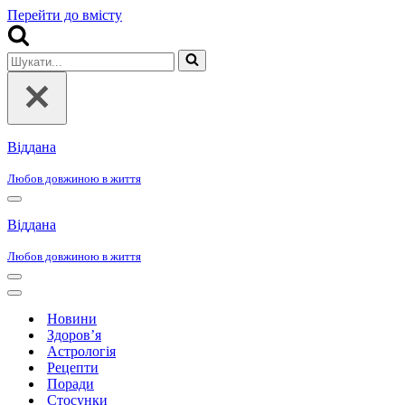
Перейти до вмісту
Шукати...
Віддана
Любов довжиною в життя
Меню
навігації
Віддана
Любов довжиною в життя
Меню
навігації
Меню
навігації
Новини
Здоров’я
Астрологія
Рецепти
Поради
Стосунки