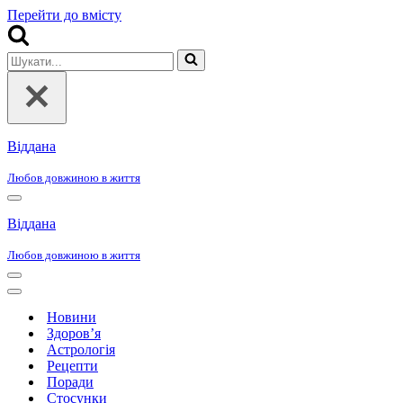
Перейти до вмісту
Шукати...
Віддана
Любов довжиною в життя
Меню
навігації
Віддана
Любов довжиною в життя
Меню
навігації
Меню
навігації
Новини
Здоров’я
Астрологія
Рецепти
Поради
Стосунки