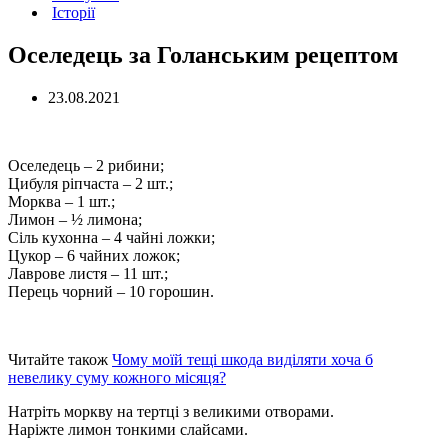
Історії
Оселедець за Голанським рецептом
23.08.2021
Оселедець – 2 рибини;
Цибуля ріпчаста – 2 шт.;
Морква – 1 шт.;
Лимон – ½ лимона;
Сіль кухонна – 4 чайні ложки;
Цукор – 6 чайних ложок;
Лаврове листя – 11 шт.;
Перець чорний – 10 горошин.
Читайте також
Чому моїй тещі шкода виділяти хоча б
невелику суму кожного місяця?
Натріть моркву на тертці з великими отворами.
Наріжте лимон тонкими слайсами.