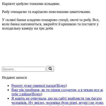
Наріжте цибулю тонкими кільцями.
Рибу очищаємо та нарізаємо невеликими шматочками.
У скляні банки кладемо пошарово спеції, овочі та рибу. Все,
коли банка наповниться, закрийте її кришкою та поставте у
холодильну камеру на три доби
Шукати...
Недавні записи
Рецепт дуже смачної паски(Відео)
Вже рік пройшов, як ти пішов солдатом, а я чекаю все ж
тебе з війни(Відео)
Я навіть не очікувала, що на сайті знайомств так багато
чоловіків. Ну звісно, чоловіки були різні, мудрі і не дуже,