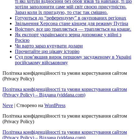
ті які хотіли відносини без обов’язків та навпаки, ті що
хотіли заполонити саме мій світ своєю присутністю.
Зараз коли їх пригадую, то стає так смішно.
Готуються до “референдуму” в окупованих регіонах
Звільнення Херсона стане кінцем для режиму Путіна
Воістину, все що трапляється — трапляється на краще.
Як експорт українського зерна допоможе у війні з
Росією
Чи варто зараз купувати долари
Прочитайте цю цікаву історію
Суд пом’якшив вирок першому засудженому в Україні
російському військовому
Політика конфіденційності та умови користування сайтом
(Privacy Policy)
Політика конфіденційності та умови користування сайтом
(Privacy Policy) – Віддана (viddana.com)
Neve
| Створено на
WordPress
Політика конфіденційності та умови користування сайтом
(Privacy Policy)
Політика конфіденційності та умови користування сайтом
(Privacy Policy) – Віддана (viddana.com)