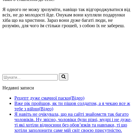
Я одного не можу зрозуміти, навіщо так відгороджуватися від
всіх, не до молодості йде. Онукам вони купляли подарунки
хіба що на христини. Зараз вони дуже багаті люди, не
розумію, для чого їм стільки грошей, з собою їх не забереш.
Шукати...
Недавні записи
Рецепт дуже смачної паски(Відео)
Вже рік пройшов, як ти пішов солдатом, а я чекаю все ж
тебе з війни(Відео)
Я навіть не очікувала, що на сайті знайомств так багато
чоловіків. Ну звісно, чоловіки були різні, мудрі і не дуже,
ті які хотіли відносини без обов’язків та навпаки, ті що
хотіли заполонити саме мій світ своєю присутністю.