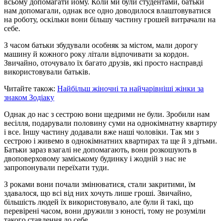
всьому допомагати йому. Коли ми були студентами, батьки
нам допомагали, однак все одно доводилося влаштовуватися
на роботу, оскільки вони більшу частину грошей витрачали на
себе.
З часом батьки збудували особняк за містом, мали дорогу
машину й кожного року літали відпочивати за кордон.
Звичайно, оточувало їх багато друзів, які просто насправді
використовували батьків.
Читайте також:
Найбільш жіночні та найчарівніші жінки за
знаком Зодіаку
Однак до нас з сестрою вони щедрими не були. Зробили нам
весілля, подарували половину суми на однокімнатну квартиру
і все. Іншу частину додавали вже наші чоловіки. Так ми з
сестрою і живемо в однокімнатних квартирах та ще й з дітьми.
Батьки зараз взагалі не допомагають, вони розкошують в
двоповерховому заміському будинку і жодній з нас не
запропонували переїхати туди.
З роками вони почали змінюватися, стали закритими, їм
здавалося, що всі від них хочуть лише гроші. Звичайно,
більшість людей їх використовувало, але були й такі, що
перевірені часом, вони дружили з юності, тому не розуміли
такого ставлення до себе.