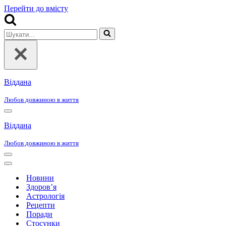
Перейти до вмісту
Шукати...
Віддана
Любов довжиною в життя
Меню
навігації
Віддана
Любов довжиною в життя
Меню
навігації
Меню
навігації
Новини
Здоров’я
Астрологія
Рецепти
Поради
Стосунки