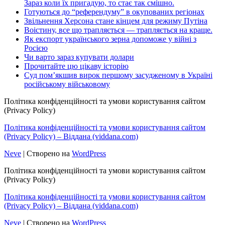
Зараз коли їх пригадую, то стає так смішно.
Готуються до “референдуму” в окупованих регіонах
Звільнення Херсона стане кінцем для режиму Путіна
Воістину, все що трапляється — трапляється на краще.
Як експорт українського зерна допоможе у війні з
Росією
Чи варто зараз купувати долари
Прочитайте цю цікаву історію
Суд пом’якшив вирок першому засудженому в Україні
російському військовому
Політика конфіденційності та умови користування сайтом
(Privacy Policy)
Політика конфіденційності та умови користування сайтом
(Privacy Policy) – Віддана (viddana.com)
Neve
| Створено на
WordPress
Політика конфіденційності та умови користування сайтом
(Privacy Policy)
Політика конфіденційності та умови користування сайтом
(Privacy Policy) – Віддана (viddana.com)
Neve
| Створено на
WordPress