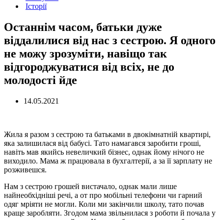
Історії
Останнім часом, батьки дуже
віддалилися від нас з сестрою. Я одного
не можу зрозуміти, навіщо так
відгороджуватися від всіх, не до
молодості йде
14.05.2021
Жила я разом з сестрою та батьками в двокімнатній квартирі,
яка залишилася від бабусі. Тато намагався заробити гроші,
навіть мав якийсь невеличкий бізнес, однак йому нічого не
виходило. Мама ж працювала в бухгалтерії, а за її зарплату не
розживешся.
Нам з сестрою грошей вистачало, однак мали лише
найнеобхідніші речі, а от про мобільні телефони чи гарний
одяг мріяти не могли. Коли ми закінчили школу, тато почав
краще заробляти. Згодом мама звільнилася з роботи й почала у