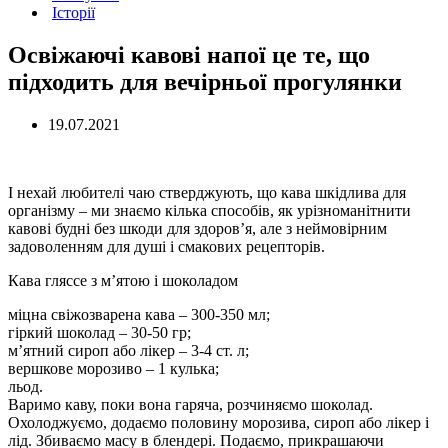
Історії
Освіжаючі кавові напої це те, що
підходить для вечірньої прогулянки
19.07.2021
І нехай любителі чаю стверджують, що кава шкідлива для
організму – ми знаємо кілька способів, як урізноманітнити
кавові будні без шкоди для здоров’я, але з неймовірним
задоволенням для душі і смакових рецепторів.
Кава гляссе з м’ятою і шоколадом
міцна свіжозварена кава – 300-350 мл;
гіркий шоколад – 30-50 гр;
м’ятний сироп або лікер – 3-4 ст. л;
вершкове морозиво – 1 кулька;
льод.
Варимо каву, поки вона гаряча, розчиняємо шоколад.
Охолоджуємо, додаємо половину морозива, сироп або лікер і
лід. Збиваємо масу в блендері. Подаємо, прикрашаючи