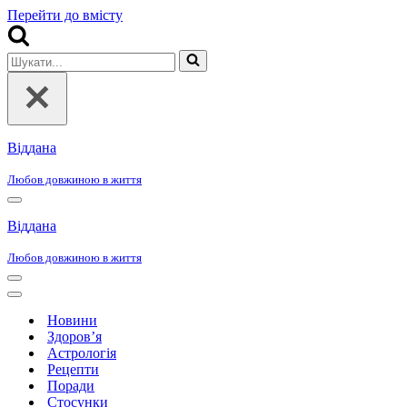
Перейти до вмісту
Шукати...
Віддана
Любов довжиною в життя
Меню
навігації
Віддана
Любов довжиною в життя
Меню
навігації
Меню
навігації
Новини
Здоров’я
Астрологія
Рецепти
Поради
Стосунки