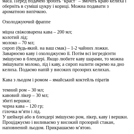
маса. Перед подачею зробіть “краст” – змочіть краю келиха і
оберніть в суміші цукру і кориці. Можна подавати з
ароматною випічкою.
Охолоджуючий фраппе
міцна свіжозварена кава – 200 мл;
колотий лід;
молоко – 70 мл;
сироп (будь-який. на ваш смак) – 1-2 чайних ложки.
Заварюємо каву і охолоджуємо її. Потім всі інгредієнти
змішуємо в блендері. Якщо любите каву шарами, то можна
змішувати молоко, лід і каву, а сироп налити окремо на дно
келиха. Подаємо напій у високих прозорих келихах.
Кава з льодом і ромом – ямайський коктейль піратів
темний ром – 30 мл;
кавовий лікер – 30 мл;
збиті вершки;
чорна кава – 120 гр;
гілочка м’яти і лід.
У шейкері або в блендері змішуємо ром, лікер, каву і вершки.
Проціджуємо і виливаємо у високий прозорий стакан,
наповнений льодом. Прикрашаємо м’ятою.