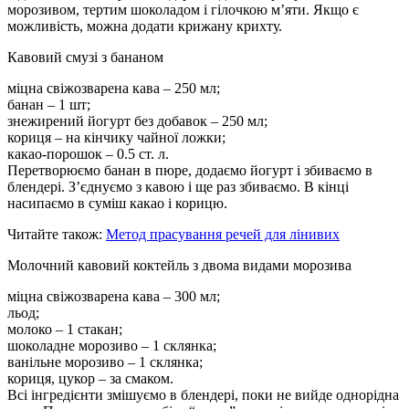
морозивом, тертим шоколадом і гілочкою м’яти. Якщо є
можливість, можна додати крижану крихту.
Кавовий смузі з бананом
міцна свіжозварена кава – 250 мл;
банан – 1 шт;
знежирений йогурт без добавок – 250 мл;
кориця – на кінчику чайної ложки;
какао-порошок – 0.5 ст. л.
Перетворюємо банан в пюре, додаємо йогурт і збиваємо в
блендері. З’єднуємо з кавою і ще раз збиваємо. В кінці
насипаємо в суміш какао і корицю.
Читайте також:
Метод прасування речей для лінивих
Молочний кавовий коктейль з двома видами морозива
міцна свіжозварена кава – 300 мл;
льод;
молоко – 1 стакан;
шоколадне морозиво – 1 склянка;
ванільне морозиво – 1 склянка;
кориця, цукор – за смаком.
Всі інгредієнти змішуємо в блендері, поки не вийде однорідна