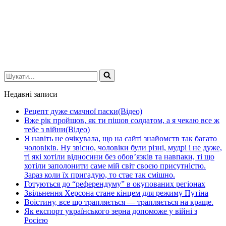
Шукати...
Недавні записи
Рецепт дуже смачної паски(Відео)
Вже рік пройшов, як ти пішов солдатом, а я чекаю все ж
тебе з війни(Відео)
Я навіть не очікувала, що на сайті знайомств так багато
чоловіків. Ну звісно, чоловіки були різні, мудрі і не дуже,
ті які хотіли відносини без обов’язків та навпаки, ті що
хотіли заполонити саме мій світ своєю присутністю.
Зараз коли їх пригадую, то стає так смішно.
Готуються до “референдуму” в окупованих регіонах
Звільнення Херсона стане кінцем для режиму Путіна
Воістину, все що трапляється — трапляється на краще.
Як експорт українського зерна допоможе у війні з
Росією