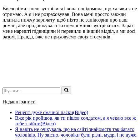
Ввечері ми з нею зустрілися і вона повідомила, що халяви я не
отримаю. А я і не розраховував. Вона мені просто завжди
платила нижчу зарплату, щоб ніхто не запідозрив про наш
роман, але продовжувала тихцем зі мною зустрічатися. Зараз
мене нарешті підвищили й перевили в інший відділ, а ми досі
разом. Правда, вже не приховуємо своїх стосунків.
Шукати...
Недавні записи
Рецепт дуже смачної паски(Відео)
Вже рік пройшов, як ти пішов солдатом, а я чекаю все ж
тебе з війни(Відео)
Я навіть не очікувала, що на сайті знайомств так багато
чоловіків. Ну звісно, чоловіки були різні, мудрі і не дуже,