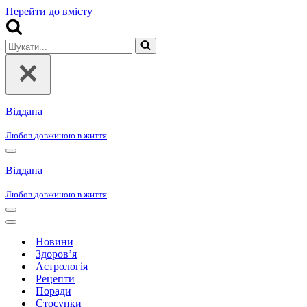
Перейти до вмісту
Шукати...
Віддана
Любов довжиною в життя
Меню
навігації
Віддана
Любов довжиною в життя
Меню
навігації
Меню
навігації
Новини
Здоров’я
Астрологія
Рецепти
Поради
Стосунки