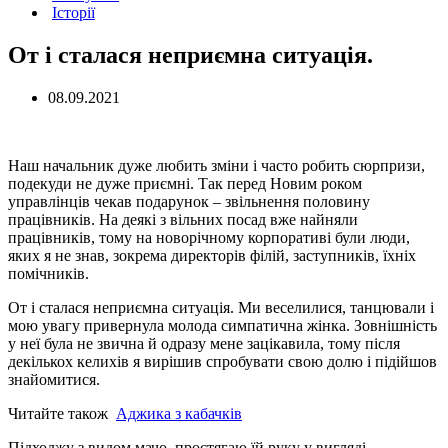
Історії
От і сталася неприємна ситуація.
08.09.2021
Наш начальник дуже любить зміни і часто робить сюрпризи,
подекуди не дуже приємні. Так перед Новим роком
управлінців чекав подарунок – звільнення половину
працівників. На деякі з вільних посад вже найняли
працівників, тому на новорічному корпоративі були люди,
яких я не знав, зокрема директорів філій, заступників, їхніх
помічників.
От і сталася неприємна ситуація. Ми веселилися, танцювали і
мою увагу привернула молода симпатична жінка. Зовнішність
у неї була не звична й одразу мене зацікавила, тому після
декількох келихів я вирішив спробувати свою долю і підійшов
знайомитися.
Читайте також
Aджика з кабачків
Підходжу з видом мачо, простягаю їй руку у вигляді