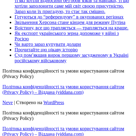
ті які хотіли відносини без обов’язків та навпаки, ті що
хотіли заполонити саме мій світ своєю присутністю.
Зараз коли їх пригадую, то стає так смішно.
Готуються до “референдуму” в окупованих регіонах
Звільнення Херсона стане кінцем для режиму Путіна
Воістину, все що трапляється — трапляється на краще.
Як експорт українського зерна допоможе у війні з
Росією
Чи варто зараз купувати долари
Прочитайте цю цікаву історію
Суд пом’якшив вирок першому засудженому в Україні
російському військовому
Політика конфіденційності та умови користування сайтом
(Privacy Policy)
Політика конфіденційності та умови користування сайтом
(Privacy Policy) – Віддана (viddana.com)
Neve
| Створено на
WordPress
Політика конфіденційності та умови користування сайтом
(Privacy Policy)
Політика конфіденційності та умови користування сайтом
(Privacy Policy) – Віддана (viddana.com)