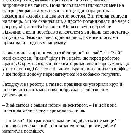
запрошення на танець. Вона погодилася і піднялася мені на
зустріч, як раптом між нами стає ще один працівник –
кремезний чоловік під два метри ростом. Він теж запрошує її
на танець. Ми не скандалили, а просто потанцювали по черзі:
спершу він, а потім і я з нею. Він весь вечір від неї не
відходив, а коли перебрав з алкоголем я вирішив скористатися
ситуацією. Замовив таксі одне на двох, як виявилося, ми
проживали в одному напрямку.
З таксі вона запропонувала зайти до неї на “чай”. От “чай”
мені смакував, “пили” цілу ніч і навіть ще перед роботою
вранці. Окрім цього, ми ще багато розмовляли і зрозуміли, що
у нас насправді багато спільного. Вранці вона поїхала в офіс, а
я ще побрів додому переодягнутися й з собакою погуляти.
Заходжу я на роботу, а там всі працівники утворили круг й
посередині стоїть моя нова подружка з генеральним
директором.
– Знайомтеся з вашим новим директором, – і в цей вона
побачила мене і зразу скривила обличчя.
– Інночко? Що трапилося, вам не подобається це місце? –
спитався генеральний, а Інна запевнила, що все добре й
натягнула посмішку.