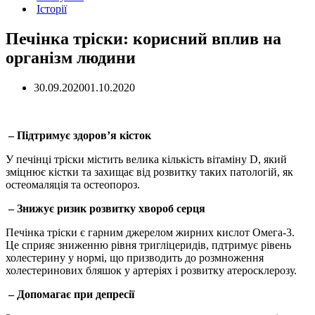
Історії
Печінка тріски: корисний вплив на
організм людини
30.09.2020
01.10.2020
– Підтримує здоров’я кісток
У печінці тріски містить велика кількість вітаміну D, який
зміцнює кістки та захищає від розвитку таких патологій, як
остеомаляція та остеопороз.
– Знижує ризик розвитку хвороб серця
Печінка тріски є гарним джерелом жирних кислот Омега-3.
Це сприяє зниженню рівня тригліцеридів, пдтримує рівень
холестерину у нормі, що призводить до розмноження
холестеринових бляшок у артеріях і розвитку атеросклерозу.
– Допомагає при депресії