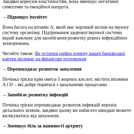
Завдяки корисим властивостям, вона зменшує негативні
симптоми та емоційної напруги.
– Підвищує імунітет
Вона багата на вітамін А, який має хороший вплив на імунну
систему організму. Підтримання здорової імунної системи
вкрай важливе для запобігання розвитку різних інфекційних
захворювань.
Читайте також:
Як остання цифра номеру вашої банківської
картки впливає на фінансове положення
– Перешкоджає розвиток запалення
Печінка тріски крім омега-3 жирних кислот, містить вітаміни
A і D – які добре боряться з запальними процесами.
– Запобігає розвитку інфекцій
Печінка тріски перешкоджає розвиток інфекцій верхніх
дихальних шляхів, завдяки цьому ви набагато швидше можете
вилікуватись від запалення.
– Зменшує біль за наявності артриту