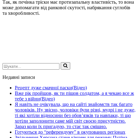
Так, як печінка тріски має протизапальну властивість, то вона
може допомагати від ранкової скутості, набрякання суглобів
та хворобливості.
Шукати...
Недавні записи
Рецепт дуже смачної паски(Відео)
Вже рік пройшов, як ти пішов солдатом, а я чекаю все ж
тебе з війни(Відео)
Я навіть не очікувала, що на сайті знайомств так багато
чоловіків. Ну звісно, чоловіки були різні, мудрі і не дуже,
ті які хотіли відносини без обов’язків та навпаки, ті що
хотіли заполонити саме мій світ своєю присутністю.
Зараз коли їх пригадую, то стає так смішно.
Готуються до “референдуму” в окупованих регіонах
Звільнення Херсона стане кінцем для режиму Путіна