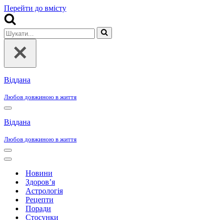
Перейти до вмісту
Шукати...
Віддана
Любов довжиною в життя
Меню
навігації
Віддана
Любов довжиною в життя
Меню
навігації
Меню
навігації
Новини
Здоров’я
Астрологія
Рецепти
Поради
Стосунки