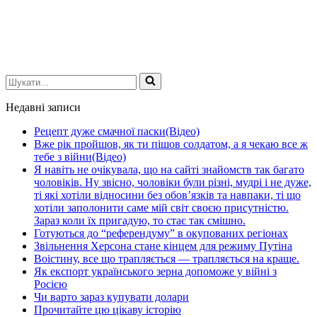
Шукати...
Недавні записи
Рецепт дуже смачної паски(Відео)
Вже рік пройшов, як ти пішов солдатом, а я чекаю все ж
тебе з війни(Відео)
Я навіть не очікувала, що на сайті знайомств так багато
чоловіків. Ну звісно, чоловіки були різні, мудрі і не дуже,
ті які хотіли відносини без обов’язків та навпаки, ті що
хотіли заполонити саме мій світ своєю присутністю.
Зараз коли їх пригадую, то стає так смішно.
Готуються до “референдуму” в окупованих регіонах
Звільнення Херсона стане кінцем для режиму Путіна
Воістину, все що трапляється — трапляється на краще.
Як експорт українського зерна допоможе у війні з
Росією
Чи варто зараз купувати долари
Прочитайте цю цікаву історію