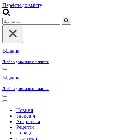
Перейти до вмісту
Шукати...
Віддана
Любов довжиною в життя
Меню
навігації
Віддана
Любов довжиною в життя
Меню
навігації
Меню
навігації
Новини
Здоров’я
Астрологія
Рецепти
Поради
Стосунки