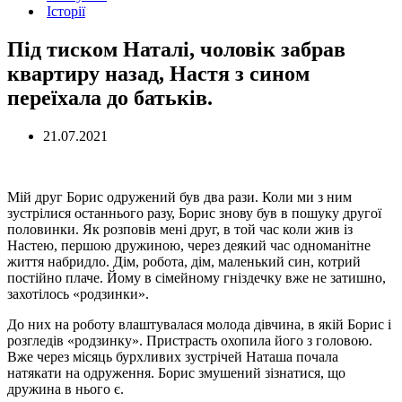
Історії
Під тиском Наталі, чоловік забрав
квартиру назад, Настя з сином
переїхала до батьків.
21.07.2021
Мій друг Борис одружений був два рази. Коли ми з ним
зустрілися останнього разу, Борис знову був в пошуку другої
половинки. Як розповів мені друг, в той час коли жив із
Настею, першою дружиною, через деякий час одноманітне
життя набридло. Дім, робота, дім, маленький син, котрий
постійно плаче. Йому в сімейному гніздечку вже не затишно,
захотілось «родзинки».
До них на роботу влаштувалася молода дівчина, в якій Борис і
розгледів «родзинку». Пристрасть охопила його з головою.
Вже через місяць бурхливих зустрічей Наташа почала
натякати на одруження. Борис змушений зізнатися, що
дружина в нього є.