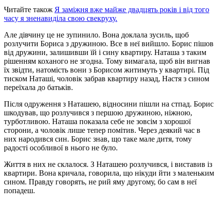
Читайте також
Я заміжня вже майже двадцять років і від того
часу я зненавиділа свою свекруху.
Але дівчину це не зупинило. Вона доклала зусиль, щоб
розлучити Бориса з дружиною. Все в неї вийшло. Борис пішов
від дружини, залишивши їй і сину квартиру. Наташа з таким
рішенням коханого не згодна. Тому вимагала, щоб він вигнав
їх звідти, натомість вони з Борисом житимуть у квартирі. Під
тиском Наташі, чоловік забрав квартиру назад, Настя з сином
переїхала до батьків.
Після одруження з Наташею, відносини пішли на стпад. Борис
шкодував, що розлучився з першою дружиною, ніжною,
турботливою. Наташа показала себе не зовсім з хорошої
сторони, а чоловік лише тепер помітив. Через деякий час в
них народився син. Борис знав, що таке мале дитя, тому
радості особливої в нього не було.
Життя в них не склалося. З Наташею розлучився, і виставив із
квартири. Вона кричала, говорила, що нікуди йти з маленьким
сином. Правду говорять, не рий яму другому, бо сам в неї
попадеш.