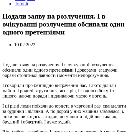
Історії
Подали заяву на розлучення. І в
очікуванні розлучення обсипали один
одного претензіями
10.02.2022
Подали заяву на розлучення. І в очікуванні розлучення
обсипали один одного претензіями і докорами, згадуючи
образи столітньої давності і моменти непорозуміння.
І говорили про безплідно витрачений час. І люто ділили
майно. І родичі втрутилися, ясна річ, і з одного боку, і з
іншого, даючи поради і підливаючи масло у вогонь.
І ці різні люди поїхали до юриста в черговий раз, скандалити
за будинки і ділянки. А по дорозі у них машина зламалася; і,
поки чоловік щось лагодив, до машини підійшов таксик,
брудний і обдертий. І дуже худий.
Він, мабуть, загубився. І кульгав на одну лапку. А може, його