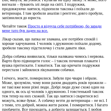
вигнали – бувають злі люди на світі. І подружжя,
продовжуючи лаятися, підхопили таксика і поїхали до
ветеринара. І там зробили аналізи і рентген; довго пробули,
запізнилися до юриста.
Читайте також
Просто я відчула себе потрібною, бо заради
мене тато був ладен на все.
Лікар сказав, що лапка не зламана, але потрібен спокій і
хороше харчування. І чоловік з дружиною поїхали додому,
зробили таксику підстилочку і стали давати ліки.
Добра собачка виявилася, тільки налякана чимось і нервова.
Варто було підвищити голос – і таксик починав плакати і
вушка притискати. І ховатися. Так що кричати подружжя
перестали і зайнялися лікуванням собачки.
І нічого, знаєте, помирилися. Забули про чвари і образи.
Може, зрозуміли, чому вони разом двадцять років прожили –
не такі вже вони різні люди. Добрі люди дуже схожі один на
одного, як ось ці чоловік з дружиною. І товстенький таксик
теж тепер на них схожий. Так що лаятися і сваритися всі
можуть, всяке буває. А собачку везти до ветеринара – не всі. І
з тими, хто добрий, можна жити разом. І помиритися. І багато
пробачити. Все проходить, а доброта залишається. І любов