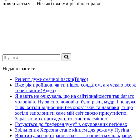
повертається… Не такі вже ми різні насправді.
Шукати...
Недавні записи
Рецепт дуже смачної паски(Відео)
Вже рік пройшов, як ти пішов солдатом, а я чекаю все ж
тебе з війни(Відео)
Я навіть не очікувала, що на сайті знайомств так багато
чоловіків. Ну звісно, чоловіки були різні, мудрі і не дуже,
ті які хотіли відносини без обов’язків та навпаки, ті що
хотіли заполонити саме мій світ своєю присутністю.
Зараз коли їх пригадую, то стає так смішно.
Готуються до “референдуму” в окупованих регіонах
Звільнення Херсона стане кінцем для режиму Путіна
Воістину, все що трапляється — трапляється на краще.