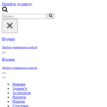
Перейти до вмісту
Шукати...
Віддана
Любов довжиною в життя
Меню
навігації
Віддана
Любов довжиною в життя
Меню
навігації
Меню
навігації
Новини
Здоров’я
Астрологія
Рецепти
Поради
Стосунки