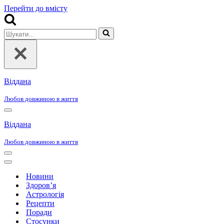
Перейти до вмісту
Шукати...
Віддана
Любов довжиною в життя
Меню
навігації
Віддана
Любов довжиною в життя
Меню
навігації
Меню
навігації
Новини
Здоров’я
Астрологія
Рецепти
Поради
Стосунки