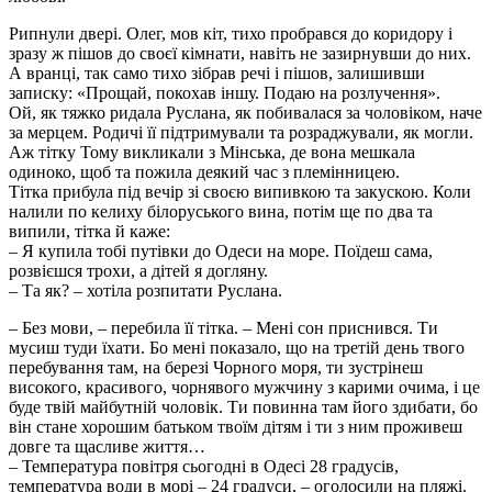
Рипнули двері. Олег, мов кіт, тихо пробрався до коридору і
зразу ж пішов до своєї кімнати, навіть не зазирнувши до них.
А вранці, так само тихо зібрав речі і пішов, залишивши
записку: «Прощай, покохав іншу. Подаю на розлучення».
Ой, як тяжко ридала Руслана, як побивалася за чоловіком, наче
за мерцем. Родичі її підтримували та розраджували, як могли.
Аж тітку Тому викликали з Мінська, де вона мешкала
одиноко, щоб та пожила деякий час з племінницею.
Тітка прибула під вечір зі своєю випивкою та закускою. Коли
налили по келиху білоруського вина, потім ще по два та
випили, тітка й каже:
– Я купила тобі путівки до Одеси на море. Поїдеш сама,
розвієшся трохи, а дітей я догляну.
– Та як? – хотіла розпитати Руслана.
– Без мови, – перебила її тітка. – Мені сон приснився. Ти
мусиш туди їхати. Бо мені показало, що на третій день твого
перебування там, на березі Чорного моря, ти зустрінеш
високого, красивого, чорнявого мужчину з карими очима, і це
буде твій майбутній чоловік. Ти повинна там його здибати, бо
він стане хорошим батьком твоїм дітям і ти з ним проживеш
довге та щасливе життя…
– Температура повітря сьогодні в Одесі 28 градусів,
температура води в морі – 24 градуси, – оголосили на пляжі.