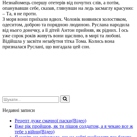
Незнайомець спершу отетерів від почутих слів, а потім,
опанувавши себе, сказав, глянувши на ледь засмаглу красуню:
– Та, я не проти.
З моря вони приїхали вдвох. Чоловік виявився холостяком,
одеситом, доброю та порядною людиною. Руслана народила
від нього донечку, а її дітей Антон прийняв, як рідних. І ось
уже сорок років живуть вони щасливо, в мирі та любові.
Відійшла у засвіти незабутня тітка Тома. Колись вона
призналася Руслані, що вигадала цей сон.
Шукати...
Недавні записи
Рецепт дуже смачної паски(Відео)
Вже рік пройшов, як ти пішов солдатом, а я чекаю все ж
тебе з війни(Відео)