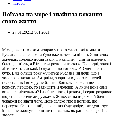
Історії
Поїхала на море і знайшла кохання
свого життя
27.01.2021
27.01.2021
Місяць жовтим оком зазирав у вікно маленької кімнати.
Руслана не спала, хоча було вже далеко за північ. У дитячих
ліжечках солодко посапували її малі діти – син та донечка.
Оленці – п’ять, а Віті – три рочки, янголятка Господні, золоті
діти, тихі та ласкаві, і слухняні до того ж…А Олега все не
було. Вже більше року мучиться Руслана, знаючи, що в
чоловіка є коханка. Змарніла, зчорніла від сліз та ночей
недоспаних і виходу не бачить. Боїться, що коли почне
розмову першою, то залишить її чоловік. А як же вона сама
виживе з діточками? І любить його, і ревнує, і серце розриває
щодень невеселими думками. Живе, як на пороховій бочці,
чекаючи не знати чого. Десь далеко гріє її вогник, що
перегуляє благовірний, і все в них буде добре, але душа чує
інше – не зможуть вони жити вже так, як раніше, в щасті та
любові.