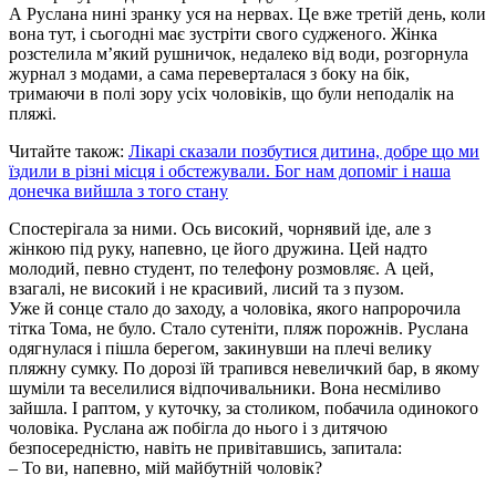
А Руслана нині зранку уся на нервах. Це вже третій день, коли
вона тут, і сьогодні має зустріти свого судженого. Жінка
розстелила м’який рушничок, недалеко від води, розгорнула
журнал з модами, а сама переверталася з боку на бік,
тримаючи в полі зору усіх чоловіків, що були неподалік на
пляжі.
Читайте також:
Лікарі сказали позбутися дитина, добре що ми
їздили в різні місця і обстежували. Бог нам допоміг і наша
донечка вийшла з того стану
Спостерігала за ними. Ось високий, чорнявий іде, але з
жінкою під руку, напевно, це його дружина. Цей надто
молодий, певно студент, по телефону розмовляє. А цей,
взагалі, не високий і не красивий, лисий та з пузом.
Уже й сонце стало до заходу, а чоловіка, якого напророчила
тітка Тома, не було. Стало сутеніти, пляж порожнів. Руслана
одягнулася і пішла берегом, закинувши на плечі велику
пляжну сумку. По дорозі їй трапився невеличкий бар, в якому
шуміли та веселилися відпочивальники. Вона несміливо
зайшла. І раптом, у куточку, за столиком, побачила одинокого
чоловіка. Руслана аж побігла до нього і з дитячою
безпосередністю, навіть не привітавшись, запитала:
– То ви, напевно, мій майбутній чоловік?