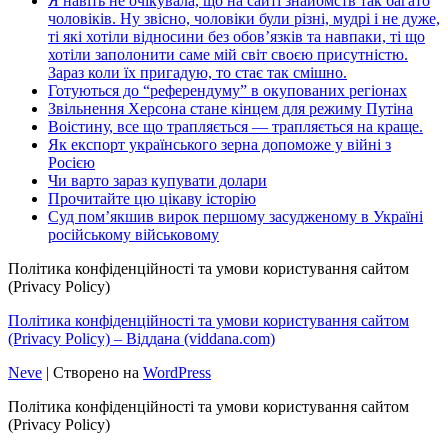
Я навіть не очікувала, що на сайті знайомств так багато
чоловіків. Ну звісно, чоловіки були різні, мудрі і не дуже,
ті які хотіли відносини без обов’язків та навпаки, ті що
хотіли заполонити саме мій світ своєю присутністю.
Зараз коли їх пригадую, то стає так смішно.
Готуються до “референдуму” в окупованих регіонах
Звільнення Херсона стане кінцем для режиму Путіна
Воістину, все що трапляється — трапляється на краще.
Як експорт українського зерна допоможе у війні з
Росією
Чи варто зараз купувати долари
Прочитайте цю цікаву історію
Суд пом’якшив вирок першому засудженому в Україні
російському військовому
Політика конфіденційності та умови користування сайтом
(Privacy Policy)
Політика конфіденційності та умови користування сайтом
(Privacy Policy) – Віддана (viddana.com)
Neve
| Створено на
WordPress
Політика конфіденційності та умови користування сайтом
(Privacy Policy)