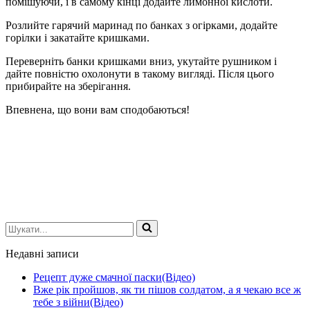
помішуючи, і в самому кінці додайте лимонної кислоти.
Розлийте гарячий маринад по банках з огірками, додайте
горілки і закатайте кришками.
Переверніть банки кришками вниз, укутайте рушником і
дайте повністю охолонути в такому вигляді. Після цього
прибирайте на зберігання.
Впевнена, що вони вам сподобаються!
Шукати...
Недавні записи
Рецепт дуже смачної паски(Відео)
Вже рік пройшов, як ти пішов солдатом, а я чекаю все ж
тебе з війни(Відео)