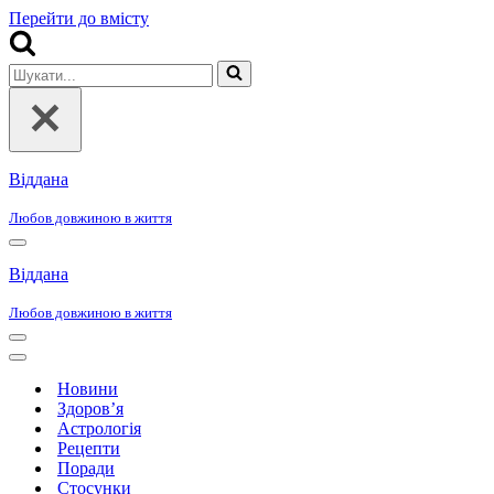
Перейти до вмісту
Шукати...
Віддана
Любов довжиною в життя
Меню
навігації
Віддана
Любов довжиною в життя
Меню
навігації
Меню
навігації
Новини
Здоров’я
Астрологія
Рецепти
Поради
Стосунки