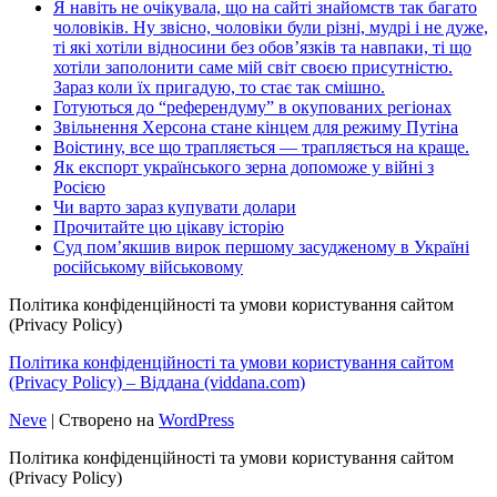
Я навіть не очікувала, що на сайті знайомств так багато
чоловіків. Ну звісно, чоловіки були різні, мудрі і не дуже,
ті які хотіли відносини без обов’язків та навпаки, ті що
хотіли заполонити саме мій світ своєю присутністю.
Зараз коли їх пригадую, то стає так смішно.
Готуються до “референдуму” в окупованих регіонах
Звільнення Херсона стане кінцем для режиму Путіна
Воістину, все що трапляється — трапляється на краще.
Як експорт українського зерна допоможе у війні з
Росією
Чи варто зараз купувати долари
Прочитайте цю цікаву історію
Суд пом’якшив вирок першому засудженому в Україні
російському військовому
Політика конфіденційності та умови користування сайтом
(Privacy Policy)
Політика конфіденційності та умови користування сайтом
(Privacy Policy) – Віддана (viddana.com)
Neve
| Створено на
WordPress
Політика конфіденційності та умови користування сайтом
(Privacy Policy)