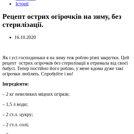
Історії
Рецепт острих огірочків на зиму, без
стерилізації.
16.10.2020
Як і усі господиньки я на зиму теж роблю різні закрутки. Цей
рецепт острих огірочків без стерилізації я отримала від своєї
бабусі. Тепер постійно його роблю, у мене вдома дуже такі
огірочки люблять. Спробуйте і ви!
Інгредієнти:
– 2 кг невеликих міцних огірків;
– 1,5 л води;
– 2 ст.л. цукру;
– 2 ст.л. солі;