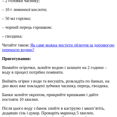
– 2 головки часнику;
– 10 г лимонної кислоти;
– 50 мл горілки;
– чорний перець горошком;
– гвоздика;
Читайте також:
Як саме можна чистити обличчя за допомогою
перекисю водню?
Приготування:
Вимийте огірочки, залийте водою і залиште на 2 години –
воду в процесі потрібно поміняти.
Вийміть огірки з води та висушіть, розкладіть по банках, на
дно яких вже покладені зубчики часнику, перець, гвоздика.
Банки залийте окропом, прикрийте кришками і дайте
постояти 10 хвилин.
Після цього воду з банок злийте в каструлю і закип’ятіть,
додавши сіль і цукор. Проваріть маринад 5 хвилин,