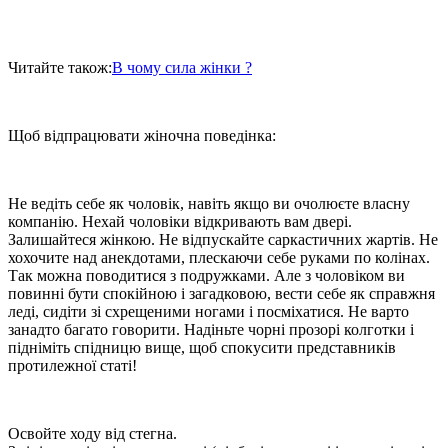
Читайте також:
В чому сила жінки ?
Щоб відпрацювати жіночна поведінка:
Не ведіть себе як чоловік, навіть якщо ви очолюєте власну
компанію. Нехай чоловіки відкривають вам двері.
Залишайтеся жінкою. Не відпускайте саркастичних жартів. Не
хохочите над анекдотами, плескаючи себе руками по колінах.
Так можна поводитися з подружками. Але з чоловіком ви
повинні бути спокійною і загадковою, вести себе як справжня
леді, сидіти зі схрещеними ногами і посміхатися. Не варто
занадто багато говорити. Надіньте чорні прозорі колготки і
підніміть спідницю вище, щоб спокусити представників
протилежної статі!
Освойте ходу від стегна.