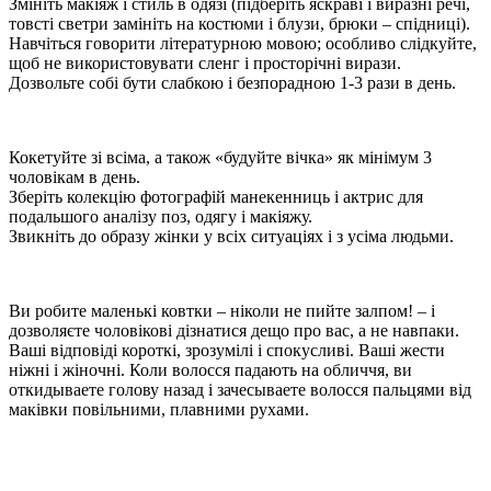
Змініть макіяж і стиль в одязі (підберіть яскраві і виразні речі,
товсті светри замініть на костюми і блузи, брюки – спідниці).
Навчіться говорити літературною мовою; особливо слідкуйте,
щоб не використовувати сленг і просторічні вирази.
Дозвольте собі бути слабкою і безпорадною 1-3 рази в день.
Кокетуйте зі всіма, а також «будуйте вічка» як мінімум 3
чоловікам в день.
Зберіть колекцію фотографій манекенниць і актрис для
подальшого аналізу поз, одягу і макіяжу.
Звикніть до образу жінки у всіх ситуаціях і з усіма людьми.
Ви робите маленькі ковтки – ніколи не пийте залпом! – і
дозволяєте чоловікові дізнатися дещо про вас, а не навпаки.
Ваші відповіді короткі, зрозумілі і спокусливі. Ваші жести
ніжні і жіночні. Коли волосся падають на обличчя, ви
откидываете голову назад і зачесываете волосся пальцями від
маківки повільними, плавними рухами.