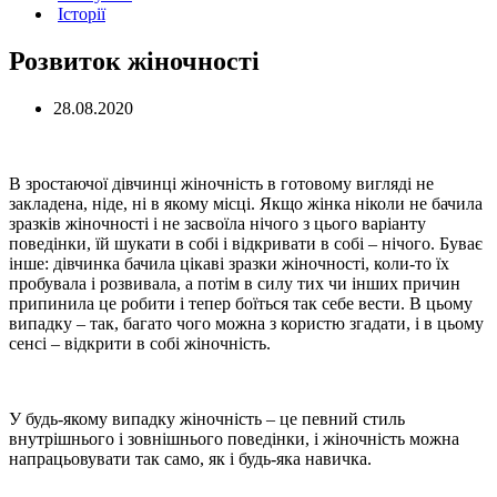
Історії
Розвиток жіночності
28.08.2020
В зростаючої дівчинці жіночність в готовому вигляді не
закладена, ніде, ні в якому місці. Якщо жінка ніколи не бачила
зразків жіночності і не засвоїла нічого з цього варіанту
поведінки, їй шукати в собі і відкривати в собі – нічого. Буває
інше: дівчинка бачила цікаві зразки жіночності, коли-то їх
пробувала і розвивала, а потім в силу тих чи інших причин
припинила це робити і тепер боїться так себе вести. В цьому
випадку – так, багато чого можна з користю згадати, і в цьому
сенсі – відкрити в собі жіночність.
У будь-якому випадку жіночність – це певний стиль
внутрішнього і зовнішнього поведінки, і жіночність можна
напрацьовувати так само, як і будь-яка навичка.