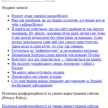
Недавні записи
Рецепт дуже смачної паски(Відео)
Вже рік пройшов, як ти пішов солдатом, а я чекаю все ж
тебе з війни(Відео)
Я навіть не очікувала, що на сайті знайомств так багато
чоловіків. Ну звісно, чоловіки були різні, мудрі і не дуже,
ті які хотіли відносини без обов’язків та навпаки, ті що
хотіли заполонити саме мій світ своєю присутністю.
Зараз коли їх пригадую, то стає так смішно.
Готуються до “референдуму” в окупованих регіонах
Звільнення Херсона стане кінцем для режиму Путіна
Воістину, все що трапляється — трапляється на краще.
Як експорт українського зерна допоможе у війні з
Росією
Чи варто зараз купувати долари
Прочитайте цю цікаву історію
Суд пом’якшив вирок першому засудженому в Україні
російському військовому
Політика конфіденційності та умови користування сайтом
(Privacy Policy)
Політика конфіденційності та умови користування сайтом