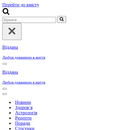
Перейти до вмісту
Шукати...
Віддана
Любов довжиною в життя
Меню
навігації
Віддана
Любов довжиною в життя
Меню
навігації
Меню
навігації
Новини
Здоров’я
Астрологія
Рецепти
Поради
Стосунки