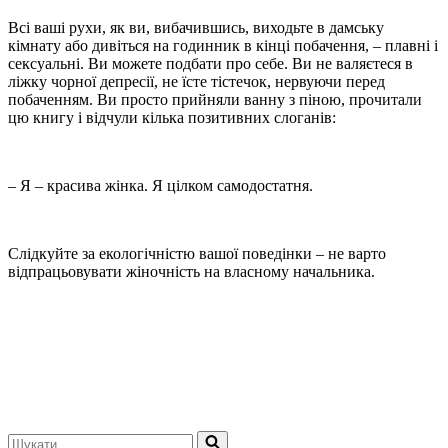
Всі ваші рухи, як ви, вибачившись, виходьте в дамську
кімнату або дивіться на годинник в кінці побачення, – плавні і
сексуальні. Ви можете подбати про себе. Ви не валяєтеся в
ліжку чорної депресії, не їсте тістечок, нервуючи перед
побаченням. Ви просто прийняли ванну з піною, прочитали
цю книгу і відчули кілька позитивних слоганів:
– Я – красива жінка. Я цілком самодостатня.
Слідкуйте за екологічністю вашої поведінки – не варто
відпрацьовувати жіночність на власному начальника.
Шукати...