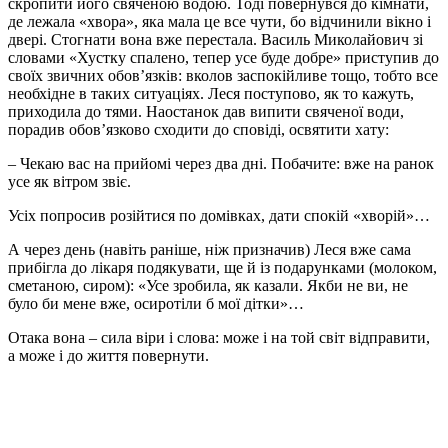
скропити його свяченою водою. Тоді повернувся до кімнати,
де лежала «хвора», яка мала це все чути, бо відчинили вікно і
двері. Стогнати вона вже перестала. Василь Миколайович зі
словами «Хустку спалено, тепер усе буде добре» приступив до
своїх звичних обов’язків: вколов заспокійливе тощо, тобто все
необхідне в таких ситуаціях. Леся поступово, як то кажуть,
приходила до тями. Наостанок дав випити свяченої води,
порадив обов’язково сходити до сповіді, освятити хату:
– Чекаю вас на прийомі через два дні. Побачите: вже на ранок
усе як вітром звіє.
Усіх попросив розійтися по домівках, дати спокій «хворій»…
А через день (навіть раніше, ніж призначив) Леся вже сама
прибігла до лікаря подякувати, ще й із подарунками (молоком,
сметаною, сиром): «Усе зробила, як казали. Якби не ви, не
було би мене вже, осиротіли б мої дітки»…
Отака вона – сила віри і слова: може і на той світ відправити,
а може і до життя повернути.