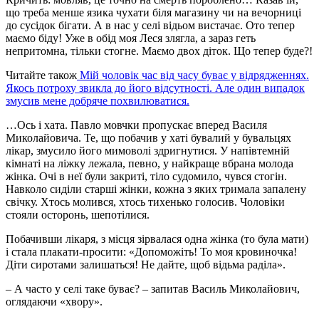
що треба менше язика чухати біля магазину чи на вечорниці
до сусідок бігати. А в нас у селі відьом вистачає. Ото тепер
маємо біду! Уже в обід моя Леся злягла, а зараз геть
непритомна, тільки стогне. Маємо двох діток. Що тепер буде?!
Читайте також
Мій чоловік час від часу буває у відрядженнях.
Якось потроху звикла до його відсутності. Але один випадок
змусив мене добряче похвилюватися.
…Ось і хата. Павло мовчки пропускає вперед Василя
Миколайовича. Те, що побачив у хаті бувалий у бувальцях
лікар, змусило його мимоволі здригнутися. У напівтемній
кімнаті на ліжку лежала, певно, у найкраще вбрана молода
жінка. Очі в неї були закриті, тіло судомило, чувся стогін.
Навколо сиділи старші жінки, кожна з яких тримала запалену
свічку. Хтось молився, хтось тихенько голосив. Чоловіки
стояли осторонь, шепотілися.
Побачивши лікаря, з місця зірвалася одна жінка (то була мати)
і стала плакати-просити: «Допоможіть! То моя кровиночка!
Діти сиротами залишаться! Не дайте, щоб відьма раділа».
– А часто у селі таке буває? – запитав Василь Миколайович,
оглядаючи «хвору».