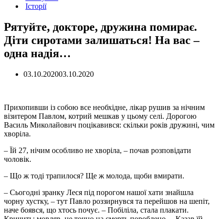
Історії
Рятуйте, докторе, дружина помирає.
Діти сиротами залишаться! На вас –
одна надія…
03.10.2020
03.10.2020
Прихопивши із собою все необхідне, лікар рушив за нічним
візитером Павлом, котрий мешкав у цьому селі. Дорогою
Василь Миколайович поцікавився: скільки років дружині, чим
хворіла.
– Їй 27, нічим особливо не хворіла, – почав розповідати
чоловік.
– Що ж тоді трапилося? Ще ж молода, щоби вмирати.
– Сьогодні зранку Леся під порогом нашої хати знайшла
чорну хустку, – тут Павло роззирнувся та перейшов на шепіт,
наче боявся, що хтось почує. – Побіліла, стала плакати.
Кричить: мовляв, це точно на смерть пороблено… Казав їй,