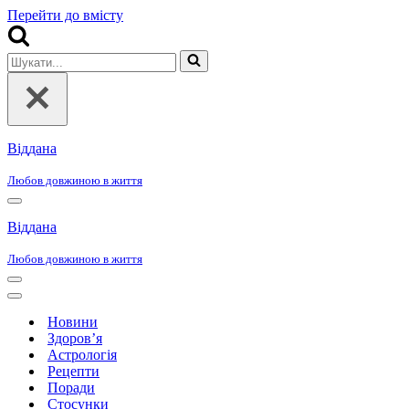
Перейти до вмісту
Шукати...
Віддана
Любов довжиною в життя
Меню
навігації
Віддана
Любов довжиною в життя
Меню
навігації
Меню
навігації
Новини
Здоров’я
Астрологія
Рецепти
Поради
Стосунки