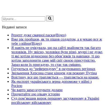
Шукати...
Недавні записи
Рецепт дуже смачної паски(Відео)
Вже рік пройшов, як ти пішов солдатом, а я чекаю все ж
тебе з війни(Відео)
Я навіть не очікувала, що на сайті знайомств так багато
чоловіків. Ну звісно, чоловіки були різні, мудрі і не дуже,
ті які хотіли відносини без обов’язків та навпаки, ті що
хотіли заполонити саме мій світ своєю присутністю.
Зараз коли їх пригадую, то стає так смішно.
Готуються до “референдуму” в окупованих регіонах
Звільнення Херсона стане кінцем для режиму Путіна
Воістину, все що трапляється — трапляється на краще.
Як експорт українського зерна допоможе у війні з
Росією
Чи варто зараз купувати долари
Прочитайте цю цікаву історію
Суд пом’якшив вирок першому засудженому в Україні
російському військовому