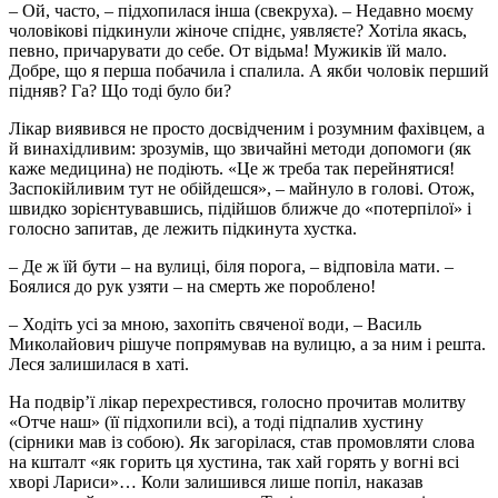
– Ой, часто, – підхопилася інша (свекруха). – Недавно моєму
чоловікові підкинули жіноче спіднє, уявляєте? Хотіла якась,
певно, причарувати до себе. От відьма! Мужиків їй мало.
Добре, що я перша побачила і спалила. А якби чоловік перший
підняв? Га? Що тоді було би?
Лікар виявився не просто досвідченим і розумним фахівцем, а
й винахідливим: зрозумів, що звичайні методи допомоги (як
каже медицина) не подіють. «Це ж треба так перейнятися!
Заспокійливим тут не обійдешся», – майнуло в голові. Отож,
швидко зорієнтувавшись, підійшов ближче до «потерпілої» і
голосно запитав, де лежить підкинута хустка.
– Де ж їй бути – на вулиці, біля порога, – відповіла мати. –
Боялися до рук узяти – на смерть же пороблено!
– Ходіть усі за мною, захопіть свяченої води, – Василь
Миколайович рішуче попрямував на вулицю, а за ним і решта.
Леся залишилася в хаті.
На подвір’ї лікар перехрестився, голосно прочитав молитву
«Отче наш» (її підхопили всі), а тоді підпалив хустину
(сірники мав із собою). Як загорілася, став промовляти слова
на кшталт «як горить ця хустина, так хай горять у вогні всі
хворі Лариси»… Коли залишився лише попіл, наказав