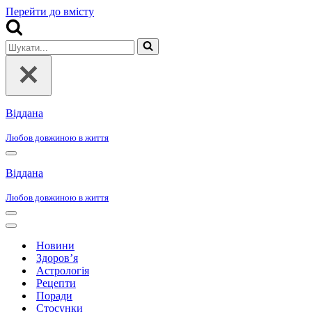
Перейти до вмісту
Шукати...
Віддана
Любов довжиною в життя
Меню
навігації
Віддана
Любов довжиною в життя
Меню
навігації
Меню
навігації
Новини
Здоров’я
Астрологія
Рецепти
Поради
Стосунки