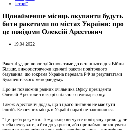
Історії
Щонайменше місяць окупанти будуть
бити ракетами по містах України: про
це повідоми Олексій Арестович
19.04.2022
Ракетні удари ворог здійснюватиме до останнього дня Bійни.
Більше, використовуючи крилаті ракети повітряного
базування, що зокрема Україна передала РФ за результатами
Будапештського меморандуму.
Про це повідомив радник очільника Офісу президента
Олексій Арестович в ефірі спільного телемарафону.
Також Арестович додав, що з цього питання не має бути
ілюзій. Безпечних місць в Україні наразі не залишилося.
“Це треба розуміти. Тому, якщо ви чуєте повітряну тривогу, не
треба нехтувати, а йти до укриття, або принаймні виконувати
правило двох стінок: одна стіна зовнішня, інша – внутрішня.