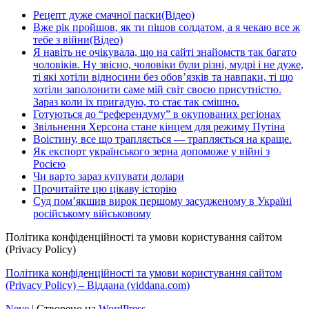
Рецепт дуже смачної паски(Відео)
Вже рік пройшов, як ти пішов солдатом, а я чекаю все ж
тебе з війни(Відео)
Я навіть не очікувала, що на сайті знайомств так багато
чоловіків. Ну звісно, чоловіки були різні, мудрі і не дуже,
ті які хотіли відносини без обов’язків та навпаки, ті що
хотіли заполонити саме мій світ своєю присутністю.
Зараз коли їх пригадую, то стає так смішно.
Готуються до “референдуму” в окупованих регіонах
Звільнення Херсона стане кінцем для режиму Путіна
Воістину, все що трапляється — трапляється на краще.
Як експорт українського зерна допоможе у війні з
Росією
Чи варто зараз купувати долари
Прочитайте цю цікаву історію
Суд пом’якшив вирок першому засудженому в Україні
російському військовому
Політика конфіденційності та умови користування сайтом
(Privacy Policy)
Політика конфіденційності та умови користування сайтом
(Privacy Policy) – Віддана (viddana.com)
Neve
| Створено на
WordPress