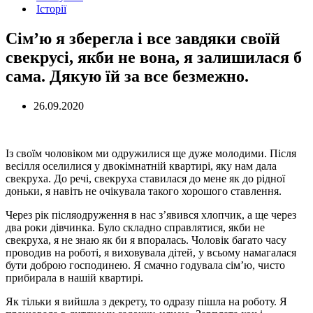
Історії
Сім’ю я зберегла і все завдяки своїй
свекрусі, якби не вона, я залишилася б
сама. Дякую їй за все безмежно.
26.09.2020
Із своїм чоловіком ми одружилися ще дуже молодими. Після
весілля оселилися у двокімнатній квартирі, яку нам дала
свекруха. До речі, свекруха ставилася до мене як до рідної
доньки, я навіть не очікувала такого хорошого ставлення.
Через рік післяодруження в нас з’явився хлопчик, а ще через
два роки дівчинка. Було складно справлятися, якби не
свекруха, я не знаю як би я впоралась. Чоловік багато часу
проводив на роботі, я виховувала дітей, у всьому намагалася
бути доброю господинею. Я смачно годувала сім’ю, чисто
прибирала в нашій квартирі.
Як тільки я вийшла з декрету, то одразу пішла на роботу. Я