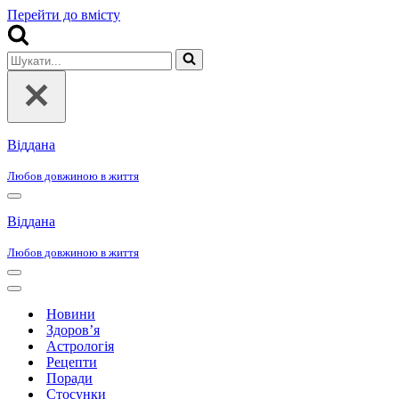
Перейти до вмісту
Шукати...
Віддана
Любов довжиною в життя
Меню
навігації
Віддана
Любов довжиною в життя
Меню
навігації
Меню
навігації
Новини
Здоров’я
Астрологія
Рецепти
Поради
Стосунки