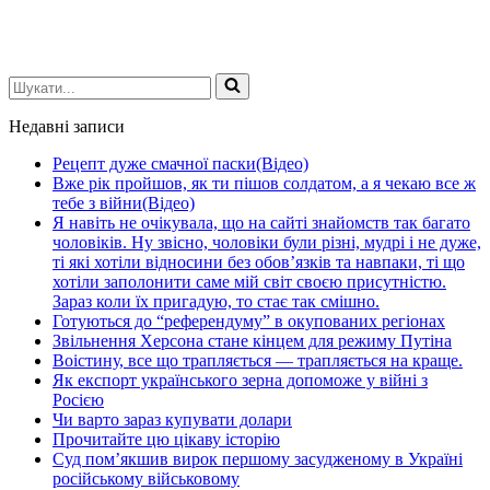
Шукати...
Недавні записи
Рецепт дуже смачної паски(Відео)
Вже рік пройшов, як ти пішов солдатом, а я чекаю все ж
тебе з війни(Відео)
Я навіть не очікувала, що на сайті знайомств так багато
чоловіків. Ну звісно, чоловіки були різні, мудрі і не дуже,
ті які хотіли відносини без обов’язків та навпаки, ті що
хотіли заполонити саме мій світ своєю присутністю.
Зараз коли їх пригадую, то стає так смішно.
Готуються до “референдуму” в окупованих регіонах
Звільнення Херсона стане кінцем для режиму Путіна
Воістину, все що трапляється — трапляється на краще.
Як експорт українського зерна допоможе у війні з
Росією
Чи варто зараз купувати долари
Прочитайте цю цікаву історію
Суд пом’якшив вирок першому засудженому в Україні
російському військовому