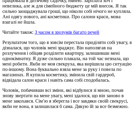
працювала в дитячому садочку, нянею. Зарплата хоч і
невелика, але ж для сімейного бюджету це мій внесок. Я так
сильно заощаджувала гроші, що ніколи собі нічого не купляла.
Ані одягу нового, ані косметики. Про салони краси, мова
взагалі не йшла.
Читайте також:
З часом я зрозумів багато речей
Результатом того, що я зовсім перестала приділяти собі увагу, я
дізналася, що чоловік мені зраджує. Він наполягав на
розлучення і обіцяв розділити квартиру, залишивши мені
однокімнатну. Я дуже сильно плакала, на той час незнала, що
мені робити. Якби не моя свекруха, яка вирішила цю ситуацію
по-іншому. Вона буквально взяла мене за руку і повела по
магазинах. Я купила косметику, змінила свій гардероб,
відвідала салон краси і навіть сама собі сподобалась.
Чоловік, побачивши всі зміни, які відбулися зі мною, почав
знову звертати на мене увагу, мені здалося, що він заново в
мене закохався. Сім’ю я зберегла і все завдяки своїй свекрусі,
якби не вона, я залишилася б сама. Дякую їй за все безмежно.