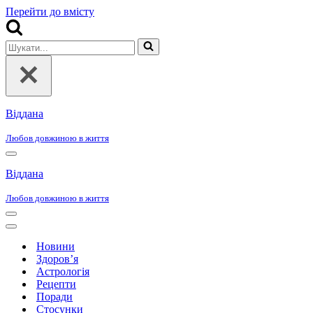
Перейти до вмісту
Шукати...
Віддана
Любов довжиною в життя
Меню
навігації
Віддана
Любов довжиною в життя
Меню
навігації
Меню
навігації
Новини
Здоров’я
Астрологія
Рецепти
Поради
Стосунки