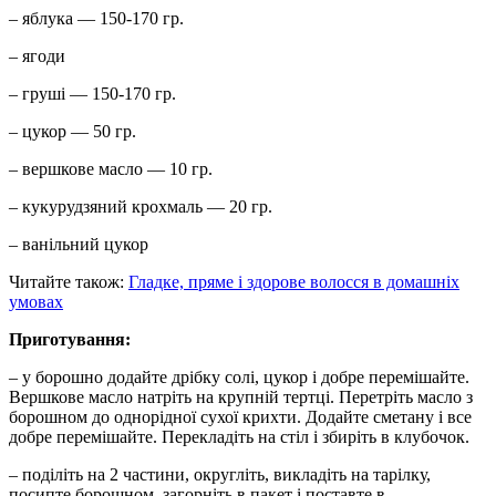
– яблука — 150-170 гр.
– ягоди
– груші — 150-170 гр.
– цукор — 50 гр.
– вершкове масло — 10 гр.
– кукурудзяний крохмаль — 20 гр.
– ванільний цукор
Читайте також:
Гладке, пряме і здорове волосся в домашніх
умовах
Приготування:
– у борошно додайте дрібку солі, цукор і добре перемішайте.
Вершкове масло натріть на крупній тертці. Перетріть масло з
борошном до однорідної сухої крихти. Додайте сметану і все
добре перемішайте. Перекладіть на стіл і збиріть в клубочок.
– поділіть на 2 частини, округліть, викладіть на тарілку,
посипте борошном, загорніть в пакет і поставте в