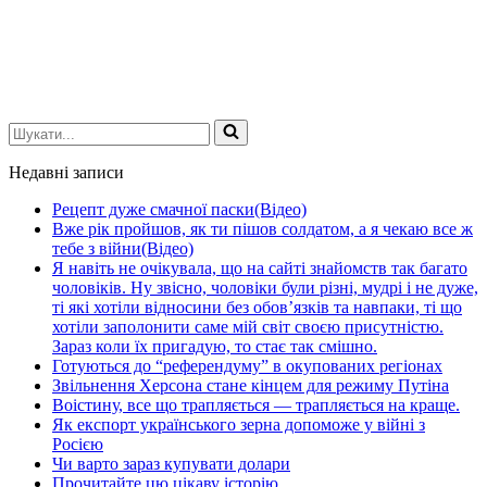
Шукати...
Недавні записи
Рецепт дуже смачної паски(Відео)
Вже рік пройшов, як ти пішов солдатом, а я чекаю все ж
тебе з війни(Відео)
Я навіть не очікувала, що на сайті знайомств так багато
чоловіків. Ну звісно, чоловіки були різні, мудрі і не дуже,
ті які хотіли відносини без обов’язків та навпаки, ті що
хотіли заполонити саме мій світ своєю присутністю.
Зараз коли їх пригадую, то стає так смішно.
Готуються до “референдуму” в окупованих регіонах
Звільнення Херсона стане кінцем для режиму Путіна
Воістину, все що трапляється — трапляється на краще.
Як експорт українського зерна допоможе у війні з
Росією
Чи варто зараз купувати долари
Прочитайте цю цікаву історію