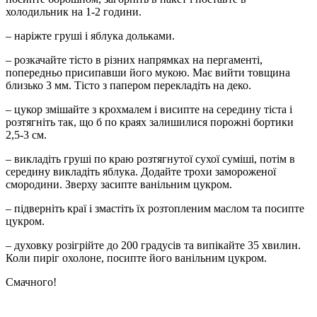
холодильник на 1-2 години.
– наріжте груші і яблука дольками.
– розкачайте тісто в різних напрямках на пергаменті,
попередньо присипавши його мукою. Має вийти товщина
близько 3 мм. Тісто з папером перекладіть на деко.
– цукор змішайте з крохмалем і висипте на середину тіста і
розтягніть так, що б по краях залишилися порожні бортики
2,5-3 см.
– викладіть груші по краю розтягнутої сухої суміші, потім в
середину викладіть яблука. Додайте трохи замороженої
смородини. Зверху засипте ванільним цукром.
– підверніть краї і змастіть їх розтопленим маслом та посипте
цукром.
– духовку розігрійте до 200 градусів та випікайте 35 хвилин.
Коли пиріг охолоне, посипте його ванільним цукром.
Смачного!