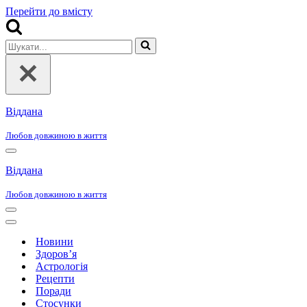
Перейти до вмісту
Шукати...
Віддана
Любов довжиною в життя
Меню
навігації
Віддана
Любов довжиною в життя
Меню
навігації
Меню
навігації
Новини
Здоров’я
Астрологія
Рецепти
Поради
Стосунки