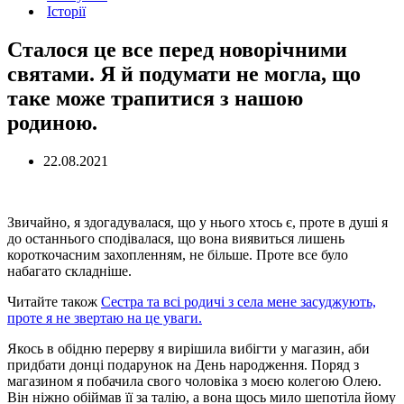
Історії
Сталося це все перед новорічними
святами. Я й подумати не могла, що
таке може трапитися з нашою
родиною.
22.08.2021
Звичайно, я здогадувалася, що у нього хтось є, проте в душі я
до останнього сподівалася, що вона виявиться лишень
короткочасним захопленням, не більше. Проте все було
набагато складніше.
Читайте також
Сестра та всі родичі з села мене засуджують,
проте я не звертаю на це уваги.
Якось в обідню перерву я вирішила вибігти у магазин, аби
придбати донці подарунок на День народження. Поряд з
магазином я побачила свого чоловіка з моєю колегою Олею.
Він ніжно обіймав її за талію, а вона щось мило шепотіла йому