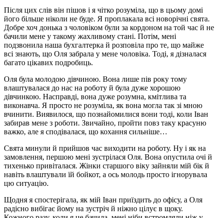
Після цих слів він пішов і я чітко розуміла, що в цьому домі
його більше ніколи не буде. Я проплакала всі новорічні свята.
Добре хоч донька з чоловіком були за кордоном на той час й не
бачили мене у такому жахливому стані. Потім, мені
подзвонила наша бухгалтерка й розповіла про те, що майже
всі знають, що Оля забрала у мене чоловіка. Тоді, я дізналася
багато цікавих подробиць.
Оля була молодою дівчиною. Вона лише пів року тому
влаштувалася до нас на роботу й була дуже хорошою
дівчинкою. Насправді, вона дуже розумна, кмітлива та
виконавча. Я просто не розуміла, як вона могла так зі мною
вчинити. Виявилося, що познайомилися вони тоді, коли Іван
забирав мене з роботи. Звичайно, пройти повз таку красуню
важко, але я сподівалася, що кохання сильніше…
Свята минули й прийшов час виходити на роботу. Ну і як на
замовлення, першою мені зустрілася Оля. Вона опустила очі й
тихенько привіталася. Жінки старшого віку зайняли мій бік й
навіть влаштували їй бойкот, а ось молодь просто ігнорувала
цю ситуацію.
Щодня я спостерігала, як мій Іван приїздить до офісу, а Оля
радісно вибігає йому на зустріч й ніжно цілує в щоку.
Кожного разу, коли я це бачила, мені ніби встромляли ніж у