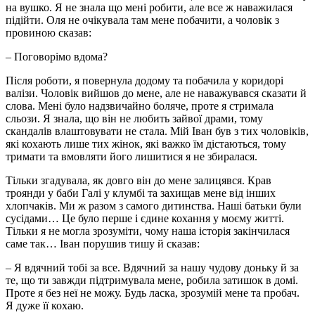
на вушко. Я не знала що мені робити, але все ж наважилася
підійти. Оля не очікувала там мене побачити, а чоловік з
провиною сказав:
– Поговорімо вдома?
Після роботи, я повернула додому та побачила у коридорі
валізи. Чоловік вийшов до мене, але не наважувався сказати й
слова. Мені було надзвичайно боляче, проте я стримала
сльози. Я знала, що він не любить зайвої драми, тому
скандалів влаштовувати не стала. Мій Іван був з тих чоловіків,
які кохають лише тих жінок, які важко їм дістаються, тому
тримати та вмовляти його лишитися я не збиралася.
Тільки згадувала, як довго він до мене залицявся. Крав
троянди у баби Галі у клумбі та захищав мене від інших
хлопчаків. Ми ж разом з самого дитинства. Наші батьки були
сусідами… Це було перше і єдине кохання у моєму житті.
Тільки я не могла зрозуміти, чому наша історія закінчилася
саме так… Іван порушив тишу й сказав:
– Я вдячний тобі за все. Вдячний за нашу чудову доньку й за
те, що ти завжди підтримувала мене, робила затишок в домі.
Проте я без неї не можу. Будь ласка, зрозумій мене та пробач.
Я дуже її кохаю.