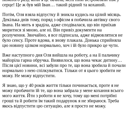
серце! Це ж був мій Іван… такий рідний та коханий.
Потім, Оля взяла відпустку й зникла кудись на цілий місяць.
Декілька днів тому, поряд з офісом я побачила автівку свого
Івана. На мить я зраділа, адже сподівалася, що він приїхав
миритися зі мною, але ні. Він привіз документи на
розлучення. Звичайно, я все підписала, адже відмовлятися не
було сенсу. Проте вдома, я знову плакала. Донька сприйняла
цю новину цілком нормально, хоч і їй було прикро це чути.
Вже наступного дня Оля вийшла на роботу, а на її пальчику
майоріла гарна обручка. Виявилося, що вона чекає дитину…
Після цієї новини, всі забули про те, що вона зробила й почали
нормально з нею спілкуватися. Тільки от я цього зробити не
можу. Не можу відпустити.
Я знаю, що у 40 років життя тільки починається, проте я не
можу пробачити їй те, що вона забрала у мене кохання всього
мого життя. Йти з роботи я не хочу, тому що мені потрібні
гроші та й робити їм такий подарунок я не збираюся. Треба
якось відпустити цю ситуацію, але я просто не можу.