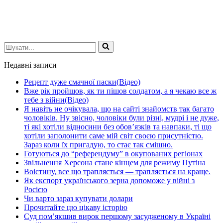
Шукати...
Недавні записи
Рецепт дуже смачної паски(Відео)
Вже рік пройшов, як ти пішов солдатом, а я чекаю все ж
тебе з війни(Відео)
Я навіть не очікувала, що на сайті знайомств так багато
чоловіків. Ну звісно, чоловіки були різні, мудрі і не дуже,
ті які хотіли відносини без обов’язків та навпаки, ті що
хотіли заполонити саме мій світ своєю присутністю.
Зараз коли їх пригадую, то стає так смішно.
Готуються до “референдуму” в окупованих регіонах
Звільнення Херсона стане кінцем для режиму Путіна
Воістину, все що трапляється — трапляється на краще.
Як експорт українського зерна допоможе у війні з
Росією
Чи варто зараз купувати долари
Прочитайте цю цікаву історію
Суд пом’якшив вирок першому засудженому в Україні