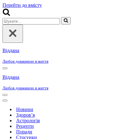
Перейти до вмісту
Шукати...
Віддана
Любов довжиною в життя
Меню
навігації
Віддана
Любов довжиною в життя
Меню
навігації
Меню
навігації
Новини
Здоров’я
Астрологія
Рецепти
Поради
Стосунки