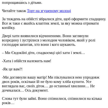
попрощавшись з дітьми.
Читайте також
Торт на згущеному молоці
За тиждень на обійсті зібралися діти, щоб оформити спадщину.
Все ж таки є якийсь клаптик землі, за яку можна отримати
копійку.
Двері хати виявилися відчиненими. Вони заглянули
всередину і зустрілися з молодим чоловіком, який у ролі
господаря запитав, хто вони і кого шукають.
– Ми Євдокіїні діти, спадкоємці цієї хати і землі…
-Хата і обійстя належить нам!
-Як це вам?!
-Ми доглянули вашу матір! Ми піклувалися нею упродовж
двох років, оскільки їй не було кому хліба купити. Усе
виглядала вас, своїх діток… до останньої хвилини… Не
дочекалася… Ось документ.
Слова тут були зайві. Вони спізнилися, спізнилися на кілька
років…