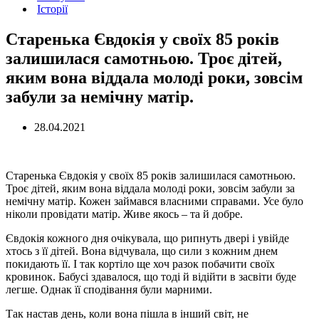
Історії
Старенька Євдокія у своїх 85 років
залишилася самотньою. Троє дітей,
яким вона віддала молоді роки, зовсім
забули за немічну матір.
28.04.2021
Старенька Євдокія у своїх 85 років залишилася самотньою.
Троє дітей, яким вона віддала молоді роки, зовсім забули за
немічну матір. Кожен займався власними справами. Усе було
ніколи провідати матір. Живе якось – та й добре.
Євдокія кожного дня очікувала, що рипнуть двері і увійде
хтось з її дітей. Вона відчувала, що сили з кожним днем
покидають її. І так кортіло ще хоч разок побачити своїх
кровинок. Бабусі здавалося, що тоді й відійти в засвіти буде
легше. Однак її сподівання були марними.
Так настав день, коли вона пішла в інший світ, не