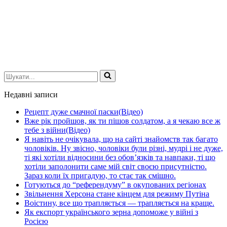
Шукати...
Недавні записи
Рецепт дуже смачної паски(Відео)
Вже рік пройшов, як ти пішов солдатом, а я чекаю все ж
тебе з війни(Відео)
Я навіть не очікувала, що на сайті знайомств так багато
чоловіків. Ну звісно, чоловіки були різні, мудрі і не дуже,
ті які хотіли відносини без обов’язків та навпаки, ті що
хотіли заполонити саме мій світ своєю присутністю.
Зараз коли їх пригадую, то стає так смішно.
Готуються до “референдуму” в окупованих регіонах
Звільнення Херсона стане кінцем для режиму Путіна
Воістину, все що трапляється — трапляється на краще.
Як експорт українського зерна допоможе у війні з
Росією