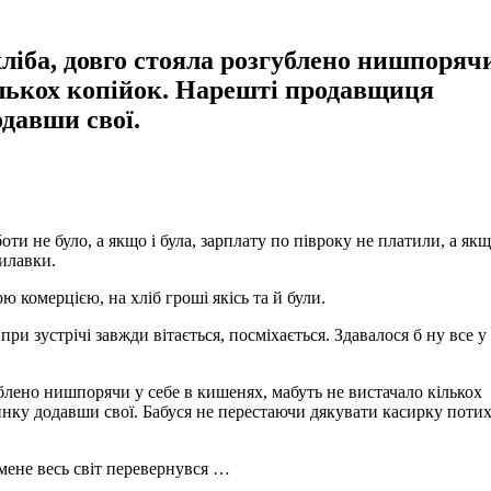
ліба, довго стояла розгублено нишпоряч
ількох копійок. Нарешті продавщиця
одавши свої.
оти не було, а якщо і була, зарплату по півроку не платили, а якщ
рилавки.
ю комерцією, на хліб гроші якісь та й були.
ри зустрічі завжди вітається, посміхається. Здавалося б ну все у 
ублено нишпорячи у себе в кишенях, мабуть не вистачало кількох
инку додавши свої. Бабуся не перестаючи дякувати касирку поти
 мене весь світ перевернувся …