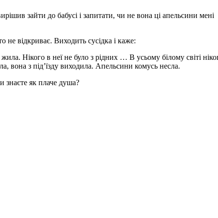
ирішив зайти до бабусі і запитати, чи не вона ці апельсини мені
о не відкриває. Виходить сусідка і каже:
жила. Нікого в неї не було з рідних … В усьому білому світі ніко
ла, вона з під’їзду виходила. Апельсини комусь несла.
Ви знаєте як плаче душа?