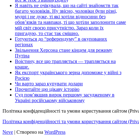
Я навіть не очікувала, що на сайті знайомств так
багато чоловіків. Ну звісно, чоловіки були різні,
мудрі і не дуже, ті які хотіли відносини без
обов’язків та навпаки, ті що хотіли заполонити саме
мій світ своєю присутністю. Зараз коли їх
пригадую, то стає так смішно.
Готуються до “референдуму” в окупованих
регіонах
Звільнення Херсона стане кінцем для режиму
Путіна
Воістину, все що трапляється — трапляється на
краще.
Як експорт українського зерна допоможе у війні з
Росією
Чи варто зараз купувати долари
Прочитайте цю цікаву історію
Суд пом’якшив вирок першому засудженому в
Україні російському військовому
Політика конфіденційності та умови користування сайтом (Priva
Політика конфіденційності та умови користування сайтом (Privac
Neve
| Створено на
WordPress