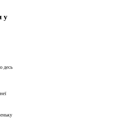
и у
о десь
неї
хеньку