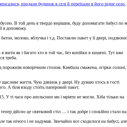
писалися, продали будинок в селі й переїхали в його рідне село.
бусею. В той день я твердо вирішив, буду допомагати бабусі по м
ій я допоможу.
батон, молоко, яблучка і т.д. Поставлю пакет у її двері, подзвоню 
 я жити як і багато хто в той час, без копійки в кишені. Тут вже
ся треба.
ед порожнім новорічним столом. Камбала смажена, огірки солоні,
 щасливе життя. Чую дзвінок у двері. Ну думаю хтось в гості
го. А біля входу стоїть паперовий пакет.
15. У ті часи про апельсини ми і мріяти не могли. Хіба тільки на
 тепер дійсно це святковий стіл … і так добре і спокійно стало на
е так нічого і не надумав. Звичайно все сходилося на бабусі, але