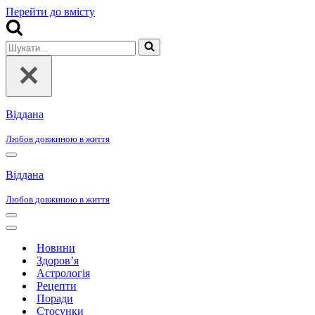
Перейти до вмісту
Шукати...
Віддана
Любов довжиною в життя
Меню
навігації
Віддана
Любов довжиною в життя
Меню
навігації
Меню
навігації
Новини
Здоров’я
Астрологія
Рецепти
Поради
Стосунки