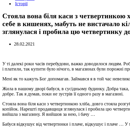
Історії
Стояла вона біля каси з четвертинкою х
себе в кишенях, мабуть не вистачало к
зглянулася і пробила цю четвертинку д
28.02.2021
У ті далекі роки часів перебудови, важко доводилося людям. Роб
і платили, так купити було нічого, в магазинах були порожні п
Мені як то кажуть Бог допомагав. Займався я в той час невелико
Жила в нашому дворі бабуся, в сусідньому будинку. Добра така, п
добре. Так я думав, поки не зустрів її одного разу в магазині.
Стояла вона біля каси з четвертинкою хліба, довго стояла розг
копійок. Нарешті продавщиця зглянулася і пробила цю четверт
вийшла з магазину. Я вийшов за нею, і бачу …
Бабуся відкушує від четвертинки і плаче, відкушує і плаче … У