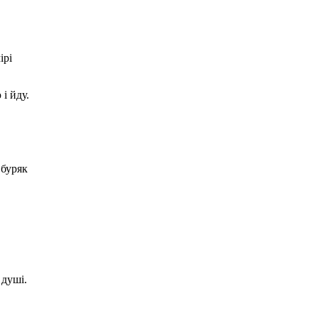
ірі
і йду.
 буряк
 душі.