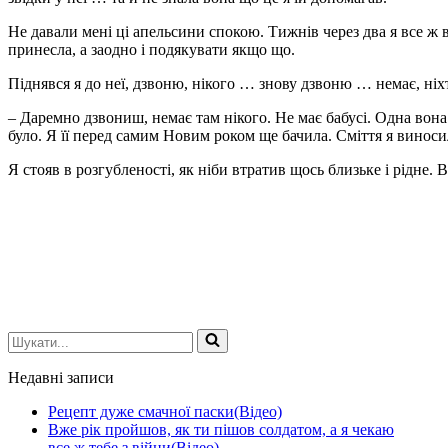
Не давали мені ці апельсини спокою. Тижнів через два я все ж в
принесла, а заодно і подякувати якщо що.
Піднявся я до неї, дзвоню, нікого … знову дзвоню … немає, ніхт
– Даремно дзвониш, немає там нікого. Не має бабусі. Одна вона 
було. Я її перед самим Новим роком ще бачила. Сміття я виноси
Я стояв в розгубленості, як ніби втратив щось близьке і рідне. 
Шукати...
Недавні записи
Рецепт дуже смачної паски(Відео)
Вже рік пройшов, як ти пішов солдатом, а я чекаю
все ж тебе з війни(Відео)