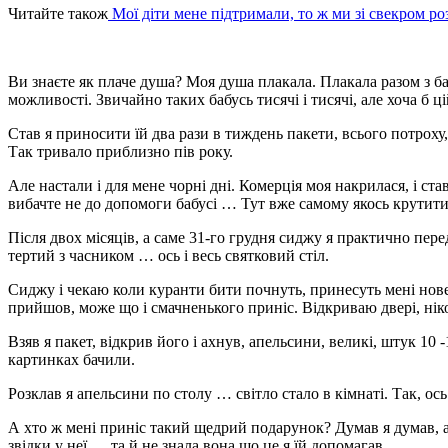
Читайте також
Мої діти мене підтримали, то ж ми зі свекром роз
Ви знаєте як плаче душа? Моя душа плакала. Плакала разом з ба
можливості. Звичайно таких бабусь тисячі і тисячі, але хоча б ц
Став я приносити їй два рази в тиждень пакети, всього потроху, 
Так тривало приблизно пів року.
Але настали і для мене чорні дні. Комерція моя накрилася, і став
вибачте не до допомоги бабусі … Тут вже самому якось крутити
Після двох місяців, а саме 31-го грудня сиджу я практично пер
тертий з часником … ось і весь святковий стіл.
Сиджу і чекаю коли куранти бити почнуть, принесуть мені нове
прийшов, може що і смачненького приніс. Відкриваю двері, ніко
Взяв я пакет, відкрив його і ахнув, апельсини, великі, штук 10 -
картинках бачили.
Розклав я апельсини по столу … світло стало в кімнаті. Так, ось
А хто ж мені приніс такий щедрий подарунок? Думав я думав, ал
звідки у неї … та й не знала вона що це я їй допомагав.