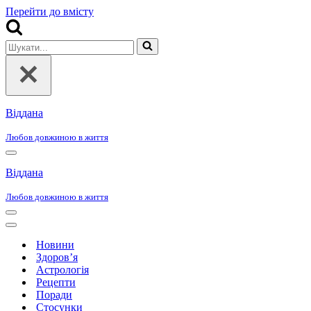
Перейти до вмісту
Шукати...
Віддана
Любов довжиною в життя
Меню
навігації
Віддана
Любов довжиною в життя
Меню
навігації
Меню
навігації
Новини
Здоров’я
Астрологія
Рецепти
Поради
Стосунки