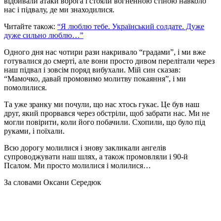
відбивали атаки ворога і стояли вогненною стіною навколо
нас і підвалу, де ми знаходилися.
Читайте також:
“Я люблю тебе. Український солдате. Дуже
дуже сильно люблю…”
Одного дня нас чотири рази накривало “градами”, і ми вже
готувалися до смерті, але вони просто дивом перелітали через
наш підвал і зовсім поряд вибухали. Мій син сказав:
“Мамочко, давай промовимо молитву покаяння”, і ми
помолилися.
Та уже зранку ми почули, що нас хтось гукає. Це був наш
друг, який прорвався через обстріли, щоб забрати нас. Ми не
могли повірити, коли його побачили. Схопили, що було під
руками, і поїхали.
Всю дорогу молилися і знову закликали ангелів
супроводжувати наш шлях, а також промовляли і 90-й
Псалом. Ми просто молилися і молилися…
За словами Оксани Середюк