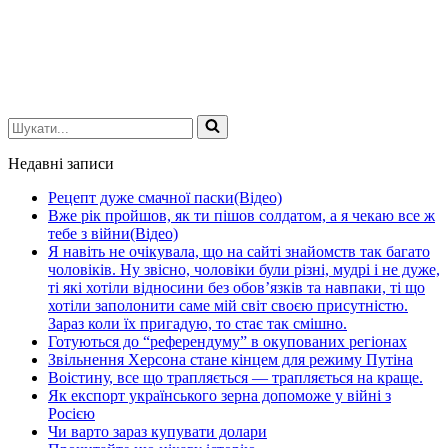
Шукати...
Недавні записи
Рецепт дуже смачної паски(Відео)
Вже рік пройшов, як ти пішов солдатом, а я чекаю все ж
тебе з війни(Відео)
Я навіть не очікувала, що на сайті знайомств так багато
чоловіків. Ну звісно, чоловіки були різні, мудрі і не дуже,
ті які хотіли відносини без обов’язків та навпаки, ті що
хотіли заполонити саме мій світ своєю присутністю.
Зараз коли їх пригадую, то стає так смішно.
Готуються до “референдуму” в окупованих регіонах
Звільнення Херсона стане кінцем для режиму Путіна
Воістину, все що трапляється — трапляється на краще.
Як експорт українського зерна допоможе у війні з
Росією
Чи варто зараз купувати долари