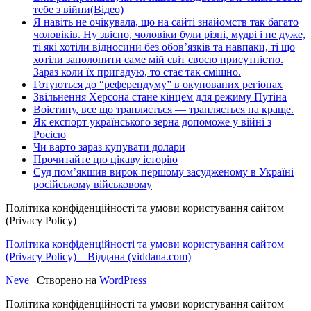
тебе з війни(Відео)
Я навіть не очікувала, що на сайті знайомств так багато
чоловіків. Ну звісно, чоловіки були різні, мудрі і не дуже,
ті які хотіли відносини без обов’язків та навпаки, ті що
хотіли заполонити саме мій світ своєю присутністю.
Зараз коли їх пригадую, то стає так смішно.
Готуються до “референдуму” в окупованих регіонах
Звільнення Херсона стане кінцем для режиму Путіна
Воістину, все що трапляється — трапляється на краще.
Як експорт українського зерна допоможе у війні з
Росією
Чи варто зараз купувати долари
Прочитайте цю цікаву історію
Суд пом’якшив вирок першому засудженому в Україні
російському військовому
Політика конфіденційності та умови користування сайтом
(Privacy Policy)
Політика конфіденційності та умови користування сайтом
(Privacy Policy) – Віддана (viddana.com)
Neve
| Створено на
WordPress
Політика конфіденційності та умови користування сайтом