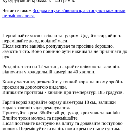
Кукурудзяний крохмаль – 40 грамів.
Читайте також
Згодом внуки з’явилися, а стосунки між ними
не змінювалися.
Перемішайте масло з сіллю та цукром. Додайте сир, яйце та
перемішайте до однорідної маси.
Після всипте ванілін, розпушувач та просіяне борошно.
Замісіть тісто. Воно повинно бути ніжним та не прилипати до
рук.
Розділіть тісто на 12 частин, накрийте плівкою та залишіть
відпочити у холодильній камері на 40 хвилин.
Кожну частинку розкатайте у тонкий корж на ньому зробіть
проколи за допомогою виделки.
Випікайте протягом 7 хвилин при температурі 185 градусів.
Гарячі коржі вирізайте одразу діаметром 18 см., залишки
коржів залишіть для декорування.
Приготуйте крем. Збийте яйця, цукор, крохмаль та ванілін.
Влийте трохи молока та перемішайте.
Після поставите каструлю на плиту та додавайте поступово
молоко. Перемішуйте та варіть поки крем не стане густим.