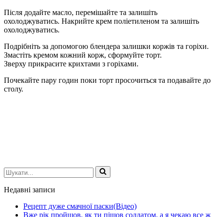
Після додайте масло, перемішайте та залишіть
охолоджуватись. Накрийте крем поліетиленом та залишіть
охолоджуватись.
Подрібніть за допомогою блендера залишки коржів та горіхи.
Змастіть кремом кожний корж, сформуйте торт.
Зверху прикрасите крихтами з горіхами.
Почекайте пару годин поки торт просочиться та подавайте до
столу.
Шукати...
Недавні записи
Рецепт дуже смачної паски(Відео)
Вже рік пройшов, як ти пішов солдатом, а я чекаю все ж