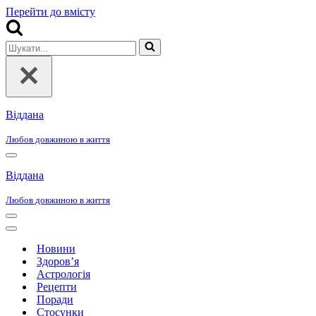
Перейти до вмісту
Шукати...
Віддана
Любов довжиною в життя
Меню
навігації
Віддана
Любов довжиною в життя
Меню
навігації
Меню
навігації
Новини
Здоров’я
Астрологія
Рецепти
Поради
Стосунки