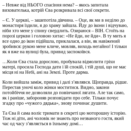
– Невже від НЬОГО спасіння нема? – якось запитала
вихователька, котрій Єва розкривала всі свої секрети.
– Є. У церкві, – зашепотіла дівчина. – Оце, як ми в неділю до
монастиря їздили, я до храму зайшла. Йду до ікони і відчуваю,
ніби хто мене у спину свердлить. Озираюся – ВІН. Стоїть на
порозі церкви і головою хитає: «Не йди, не йди». В ту мить я
все одно до ікон підійшла, приклалася, а він, як навіжений
зробився: рукою мене кличе, мовляв, виходь негайно! І тільки
як я вже на вулиці була, привид заспокоївся.
…Коли Єва стала дорослою, пробувала відмолити гріхи
матері, просила Господа дати і їй спокій, і тій душі, що не має
місця ні на Небі, ані на Землі. Проте дарма.
Коли вийшла заміж, привид і далі з’являвся. Щоправда, рідше.
Перестав уночі коло жінки моститися. Видно, закони
потойбіччя не дозволяли до повінчаної лягати. Але так само,
як і раніше, забороняв розповідати про себе. Тільки почує
згадку про «чужого дядька», знову починає душити.
Та Єва й сама воліє тримати в секреті цю моторошну історію.
Тож ні діти, ані чоловік не знають про незваного гостя, який
час од часу з’являється в їхньому домі…