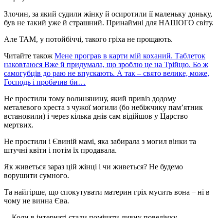
Злочин, за який судили жінку й осиротили її маленьку доньку,
був не такий уже й страшний. Принаймні для НАШОГО світу.
Але ТАМ, у потойбіччі, такого гріха не прощають.
Читайте також
Мене програв в карти мій коханий. Таблеток
наковтаюся Вже й придумала, що зроблю це на Трійцю. Бо ж
самогубців до раю не впускають. А так – свято велике, може,
Господь і пробачив би…
Не простили тому волинянину, який привіз додому
металевого хреста з чужої могили (бо небіжчику пам’ятник
встановили) і через кілька днів сам відійшов у Царство
мертвих.
Не простили і Євиній мамі, яка забирала з могил вінки та
штучні квіти і потім їх продавала.
Як живеться зараз цій жінці і чи живеться? Не будемо
ворушити сумного.
Та найгірше, що спокутувати материн гріх мусить вона – ні в
чому не винна Єва.
…Коли в інтернаті стали помічати дивну поведінку