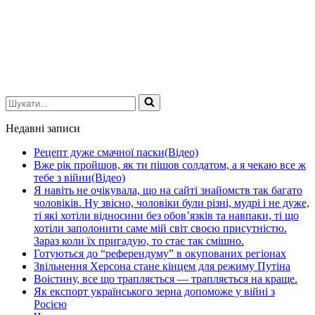
Шукати...
Недавні записи
Рецепт дуже смачної паски(Відео)
Вже рік пройшов, як ти пішов солдатом, а я чекаю все ж
тебе з війни(Відео)
Я навіть не очікувала, що на сайті знайомств так багато
чоловіків. Ну звісно, чоловіки були різні, мудрі і не дуже,
ті які хотіли відносини без обов’язків та навпаки, ті що
хотіли заполонити саме мій світ своєю присутністю.
Зараз коли їх пригадую, то стає так смішно.
Готуються до “референдуму” в окупованих регіонах
Звільнення Херсона стане кінцем для режиму Путіна
Воістину, все що трапляється — трапляється на краще.
Як експорт українського зерна допоможе у війні з
Росією