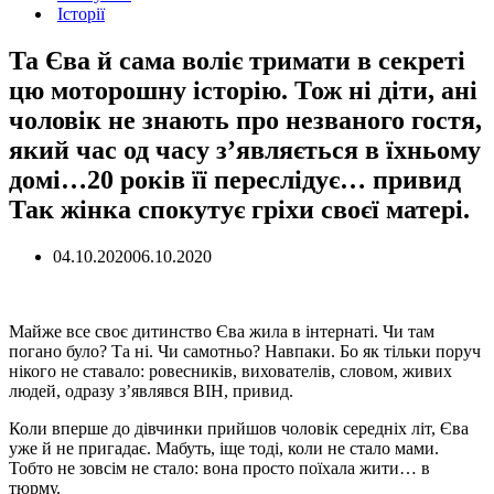
Історії
Та Єва й сама воліє тримати в секреті
цю моторошну історію. Тож ні діти, ані
чоловік не знають про незваного гостя,
який час од часу з’являється в їхньому
домі…20 років її переслідує… привид
Так жінка спокутує гріхи своєї матері.
04.10.2020
06.10.2020
Майже все своє дитинство Єва жила в інтернаті. Чи там
погано було? Та ні. Чи самотньо? Навпаки. Бо як тільки поруч
нікого не ставало: ровесників, вихователів, словом, живих
людей, одразу з’являвся ВІН, привид.
Коли вперше до дівчинки прийшов чоловік середніх літ, Єва
уже й не пригадає. Мабуть, іще тоді, коли не стало мами.
Тобто не зовсім не стало: вона просто поїхала жити… в
тюрму.