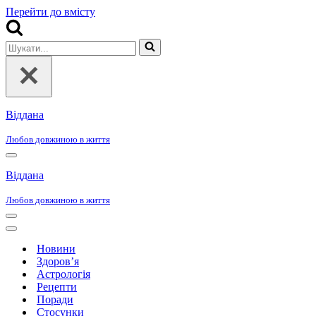
Перейти до вмісту
Шукати...
Віддана
Любов довжиною в життя
Меню
навігації
Віддана
Любов довжиною в життя
Меню
навігації
Меню
навігації
Новини
Здоров’я
Астрологія
Рецепти
Поради
Стосунки