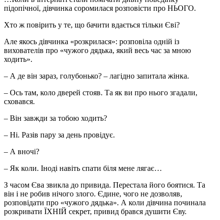
підопічної, дівчинка соромилася розповісти про НЬОГО.
Хто ж повірить у те, що бачити вдається тільки Єві?
Але якось дівчинка «розкрилася»: розповіла одній із
вихователів про «чужого дядька, який весь час за мною
ходить».
– А де він зараз, голубонько? – лагідно запитала жінка.
– Ось там, коло дверей стояв. Та як ви про нього згадали,
сховався.
– Він завжди за тобою ходить?
– Ні. Разів пару за день провідує.
– А вночі?
– Як коли. Іноді навіть спати біля мене лягає…
З часом Єва звикла до привида. Перестала його боятися. Та
він і не робив нічого злого. Єдине, чого не дозволяв,
розповідати про «чужого дядька». А коли дівчина починала
розкривати ЇХНІЙ секрет, привид брався душити Єву.