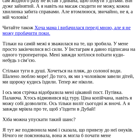
сам жодного разу не встав з дивана, щоб побути з дітьми. Він
дуже зайнятий. А я навіть на масаж сходити не можу, кожна
хвилинка забита справами. Але втомлююся, звичайно, не я, а
мій чоловік!
Читайте також
Хоча мама і вибачилася переді мною, але я не
можу пробачити поки.
Тільки на самій межі я зважилася на те, що зробила. У мене
просто закінчилися всі сили. У Інстаграм я давно підписана на
одного туроператора. Мені завжди хотілося поїхати куди-
небудь з сім’єю.
Стільки туги в душі. Хочеться на пляж, до солоної води.
Шалено люблю море! До того, як ми з чоловіком завели дітей,
ми щороку кудись їздили. Тепер же ніколи.
І ось моя стрічка відобразила мені цікавий пост. Путівка.
Палаюча. Хтось відмовився від туру. Ціна копійчана, навіть я
можу собі дозволити. Ось тільки виліт сьогодні ж вночі. А я
завжди мріяла про те, щоб з’їздити в Дубай!
Хіба можна упускати такий шанс?
Я тут же подзвонила мамі і сказала, що привезу до неї онуків.
Нічого не пояснювала, вона ж могла б почати мене