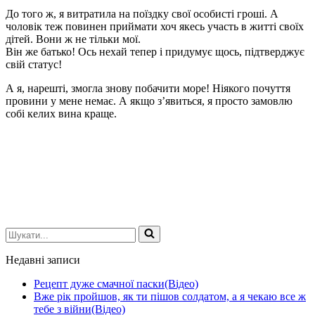
До того ж, я витратила на поїздку свої особисті гроші. А
чоловік теж повинен приймати хоч якесь участь в житті своїх
дітей. Вони ж не тільки мої.
Він же батько! Ось нехай тепер і придумує щось, підтверджує
свій статус!
А я, нарешті, змогла знову побачити море! Ніякого почуття
провини у мене немає. А якщо з’явиться, я просто замовлю
собі келих вина краще.
Шукати...
Недавні записи
Рецепт дуже смачної паски(Відео)
Вже рік пройшов, як ти пішов солдатом, а я чекаю все ж
тебе з війни(Відео)