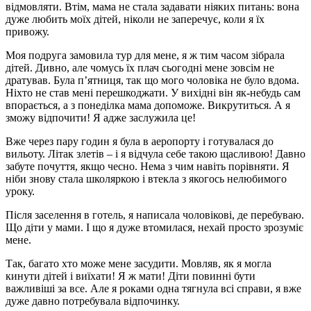
відмовляти. Втім, мама не стала задавати ніяких питань: вона
дуже любить моїх дітей, ніколи не заперечує, коли я їх
привожу.
Моя подруга замовила тур для мене, я ж тим часом зібрала
дітей. Дивно, але чомусь їх плач сьогодні мене зовсім не
дратував. Була п’ятниця, так що мого чоловіка не було вдома.
Ніхто не став мені перешкоджати. У вихідні він як-небудь сам
впорається, а з понеділка мама допоможе. Викрутиться. А я
зможу відпочити! Я адже заслужила це!
Вже через пару годин я була в аеропорту і готувалася до
вильоту. Літак злетів – і я відчула себе такою щасливою! Давно
забуте почуття, якщо чесно. Нема з чим навіть порівняти. Я
ніби знову стала школяркою і втекла з якогось нелюбимого
уроку.
Після заселення в готель, я написала чоловікові, де перебуваю.
Що діти у мами. І що я дуже втомилася, нехай просто зрозуміє
мене.
Так, багато хто може мене засудити. Мовляв, як я могла
кинути дітей і виїхати! Я ж мати! Діти повинні бути
важливіші за все. Але я роками одна тягнула всі справи, я вже
дуже давно потребувала відпочинку.