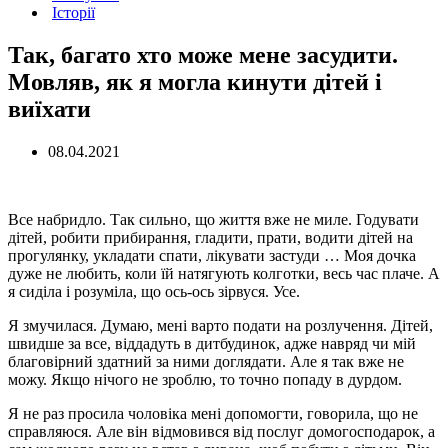
Історії
Так, багато хто може мене засудити.
Мовляв, як я могла кинути дітей і
виїхати
08.04.2021
Все набридло. Так сильно, що життя вже не миле. Годувати
дітей, робити прибирання, гладити, прати, водити дітей на
прогулянку, укладати спати, лікувати застуди … Моя дочка
дуже не любить, коли їй натягують колготки, весь час плаче. А
я сиділа і розуміла, що ось-ось зірвуся. Усе.
Я змучилася. Думаю, мені варто подати на розлучення. Дітей,
швидше за все, віддадуть в дитбудинок, адже навряд чи мій
благовірний здатний за ними доглядати. Але я так вже не
можу. Якщо нічого не зроблю, то точно попаду в дурдом.
Я не раз просила чоловіка мені допомогти, говорила, що не
справляюся. Але він відмовився від послуг домогосподарок, а