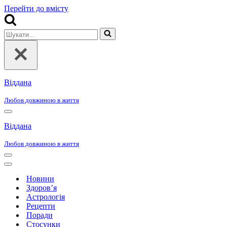
Перейти до вмісту
Шукати...
Віддана
Любов довжиною в життя
Меню
навігації
Віддана
Любов довжиною в життя
Меню
навігації
Меню
навігації
Новини
Здоров’я
Астрологія
Рецепти
Поради
Стосунки