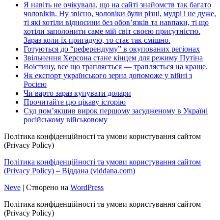
Я навіть не очікувала, що на сайті знайомств так багато
чоловіків. Ну звісно, чоловіки були різні, мудрі і не дуже,
ті які хотіли відносини без обов’язків та навпаки, ті що
хотіли заполонити саме мій світ своєю присутністю.
Зараз коли їх пригадую, то стає так смішно.
Готуються до “референдуму” в окупованих регіонах
Звільнення Херсона стане кінцем для режиму Путіна
Воістину, все що трапляється — трапляється на краще.
Як експорт українського зерна допоможе у війні з
Росією
Чи варто зараз купувати долари
Прочитайте цю цікаву історію
Суд пом’якшив вирок першому засудженому в Україні
російському військовому
Політика конфіденційності та умови користування сайтом
(Privacy Policy)
Політика конфіденційності та умови користування сайтом
(Privacy Policy) – Віддана (viddana.com)
Neve
| Створено на
WordPress
Політика конфіденційності та умови користування сайтом
(Privacy Policy)