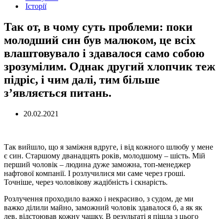
Історії
Так от, в чому суть проблеми: поки
молодший син був малюком, це всіх
влаштовувало і здавалося само собою
зрозумілим. Однак другий хлопчик теж
підріс, і чим далі, тим більше
з’являється питань.
20.02.2021
Так вийшло, що я заміжня вдруге, і від кожного шлюбу у мене
є син. Старшому дванадцять років, молодшому – шість. Мій
перший чоловік – людина дуже заможна, топ-менеджер
нафтової компанії. І розлучилися ми саме через гроші.
Точніше, через чоловікову жадібність і скнарість.
Розлучення проходило важко і некрасиво, з судом, де ми
важко ділили майно, заможний чоловік здавалося б, а як як
лев, відстоював кожну чашку. В результаті я пішла з цього