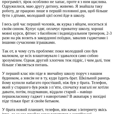
програміст, зірок особливо не хапає, проте я з ним щаслива.
Одружилися, маю другу дитину, живемо. Я знайшла таку
роботу, де працюю лише в першій половині дня, щоб більше
бути з дітьми, молодший цієї осені йде в школу.
І весь цей час перший чоловік, як курка з яйцем, носиться зі
своїм сином. Купує одяг, оплачує приватну школу, хороші
мовні курси, фітнес з басейном і індивідуальним тренером, 2-3
рази на рік возить в закордонні поїздки, завалив гаджетами і
іншими сучасними іграшками.
Так от, в чому суть проблеми: поки молодший син був
малюком, це всіх влаштовувало і здавалося само собою
зрозумілим. Однак другий хлопчик теж підріс, і чим далі, тим
більше з’являється питань.
У перший клас він піде в звичайну школу поруч з нашим
будинком, а зовсім не в ту, куди їздить брат. Шкільний ранець
йому купили набагато простіший, ніж був у брата. Телефон,
який у старшого був років з п’яти, спочатку взагалі не хотіли
давати, потім, подумавши, віддали старий – навіщо
першокласнику гаджет з наворотами? В аквапарк у вихідні
піде тільки брат зі своїм батьком.
У брата новий планшет, телефон, він качає з інтернету якісь