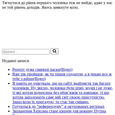
Тягнутися до рівня першого чоловіка теж не вийде, адже у нас
не той рівень доходів. Якесь замкнуте коло.
Шукати...
Недавні записи
Рецепт дуже смачної паски(Відео)
Вже рік пройшов, як ти пішов солдатом, а я чекаю все ж
тебе з війни(Відео)
Я навіть не очікувала, що на сайті знайомств так багато
чоловіків. Ну звісно, чоловіки були різні, мудрі і не дуже,
ті які хотіли відносини без обов’язків та навпаки, ті що
хотіли заполонити саме мій світ своєю присутністю.
Зараз коли їх пригадую, то стає так смішно.
Готуються до “референдуму” в окупованих регіонах
Звільнення Херсона стане кінцем для режиму Путіна