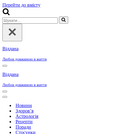
Перейти до вмісту
Шукати...
Віддана
Любов довжиною в життя
Меню
навігації
Віддана
Любов довжиною в життя
Меню
навігації
Меню
навігації
Новини
Здоров’я
Астрологія
Рецепти
Поради
Стосунки