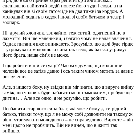
ігри, до нього прийде зараз репетитор з англійської,
спеціально найнятий водій повезе його туди і сюди, а на
канікулах він зі своїм татом їде на два тижні за кордон. А
молодший ходить в садок і іноді зі своїм батьком в театр і
зоопарк.
Ні, другий хлопчик, звичайно, теж ситий, одягнений не в
лахміття. Він ще маленький, і багато чому не надає значення.
Однак питання вже виникають. Зрозуміло, що далі буде гірше
– утримувати молодшого сина так само, як батько утримує
його брата, наша сім’я не може.
І що робити в цій ситуації? Часом я думаю, що колишній
чоловік все це затіяв давно і ось таким чином мстить за давнє
розлучення.
Але, з іншого боку, ну звідки він міг знати, що я вдруге вийду
заміж, що чоловік буде набагато менш заможним, що буде ще
дитина… Але все одно, я не розумію, що робити.
Позбавити старшого сина благ, які може йому дати рідний
батько, тільки тому, що я не можу собі дозволити на такому ж
рівні утримувати молодшого – не справедливо. Виросте – він
мені цього не пробачить. Він не винен, що в житті так
вийшло.