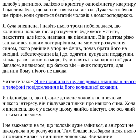
шлюбу з дитиною, валізою в крихітну однокімнатну квартиру.
І щаслива була, що хоч не зовсім на вокзал. Дуже часто буває
ще гірше, коли судиться багатий чоловік з домогосподаркою.
Я була впевнена, і навіть цього трохи побоювалася, що
колишній чоловік після розлучення буде якось мстити,
пакостити, але його, навпаки, як підмінили. Він раптом різко
зацікавився нашим чотирирічним, на момент розлучення,
сином, якого раніше в упор не бачив, почав брати його на
вихідні, забезпечувати від і до, одягати, купувати подарунки,
кілька разів звозив на море, були навіть і закордонні поїздки.
Загалом, виявилося, що батько він – яких пошукати, для
дитини йому нічого не шкода.
Читайте також
Я не повірила в це, але днями знайшла в нього
в телефоні повідомлення від його колишньої коханки.
Я відповідала, що ні, адже до мене чоловік не проявляв
ніякого інтересу, він піклувався тільки про нашого сина. Хоча
я впевнена, що є у всьому цьому якийсь підступ, але ось який
– сказати не можу.
І не зважаючи на те, що чоловік дуже змінився, я анітрохи не
шкодувала про розлучення. Тим більше незабаром після нього
я познайомилася з нинішнім чоловіком. Звичайний