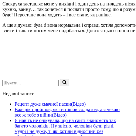
Свекруха заставляє мене у вихідні і один день на тиждень після
кухню, ванну… так хочеться її послати просто тому, що я розумі
буде! Перестане вона ходить – і все стане, як раніше.
А ще я думаю: була б вона нормальна і справді хотіла допомогти 
вчити і тикати носом мене подобається. Довго я цього точно 
Шукати...
Недавні записи
Рецепт дуже смачної паски(Відео)
Вже рік пройшов, як ти пішов солдатом, а я чекаю
все ж тебе з війни(Відео)
Я навіть не очікувала, що на сайті знайомств так
багато чоловіків. Ну звісно, чоловіки були різні,
мудрі і не дуже, ті які хотіли відносини без