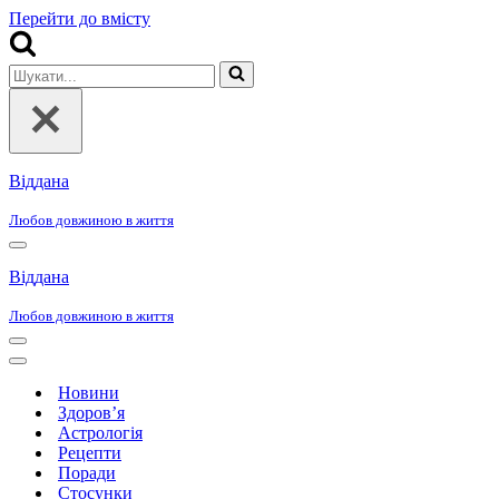
Перейти до вмісту
Шукати...
Віддана
Любов довжиною в життя
Меню
навігації
Віддана
Любов довжиною в життя
Меню
навігації
Меню
навігації
Новини
Здоров’я
Астрологія
Рецепти
Поради
Стосунки