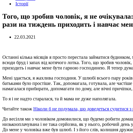
Історії
Того, що зробив чоловік, я не очікувала:
рази на тиждень приходить і навчає ме
22.03.2021
Останні кілька місяців я просто перестала займатися будинком, 
всюди бруд і запах від котячого лотка. Того, що зробив чоловік, 
приходить і навчає мене бути гарною господинею. Я тепер дум
Мені здається, я жахлива господиня. У шлюбі всього пару років.
батьками було простіше. Так, допомагала, готувала, але частіш
намагалася прибирати, допомагати по дому, але вічні причіпки,
То я і не надто старалася, та й мама не дуже наполягала.
Читайте також
Ніколи б не подумала, що доведеться судитися з
До весілля ми з чоловіком домовилися, що будемо робити домашні
низькооплачувана і не така серйозна, як у нього, робочий день 
До мене у чоловіка вже був шлюб. І з його слів, колишня дружи