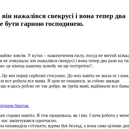
 він нажалівся свекрусі і вона тепер два
не бути гарною господинею.
майже зовсім. У кутах – накопичення пилу, посуд не митий кілька
я не очікувала: він нажалівся свекрусі і вона тепер два рази на т
аю: це кінець нашому шлюбу чи ще потерпіти?..
 Це мої перші серйозні стосунки. До них навіть не жила ні з ким.
е за все робила все мама. Я цим не пишаюся, за собою завжди
 що я щось роблю не так добре, як треба мамі, відбивали все бажа
 рідним братом.
 справи навпіл. Я теж працювала, як і він. І хоча робота у мене
у нас закінчувався одночасно.
на ненавиділа готувати, вдома був безлад, а вона сама цілими дн