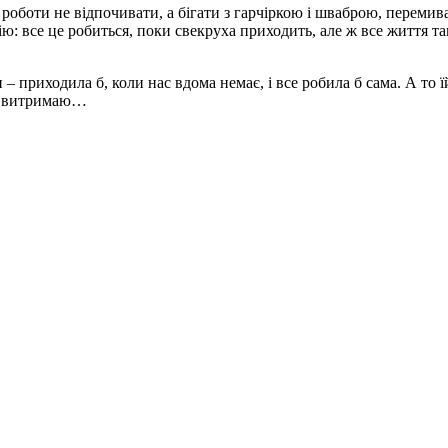
 роботи не відпочивати, а бігати з гарчіркою і шваброю, перемив
ю: все це робиться, поки свекруха приходить, але ж все життя та
– приходила б, коли нас вдома немає, і все робила б сама. А то ї
не витримаю…