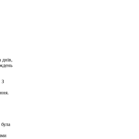
 днів,
иждень
 З
ння.
 була
ями