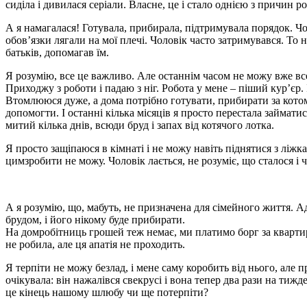
сиділа і дивилася серіали. Власне, це і стало однією з причин р
А я намагалася! Готувала, прибирала, підтримувала порядок. Чол
обов’язки лягали на мої плечі. Чоловік часто затримувався. То н
батьків, допомагав їм.
Я розумію, все це важливо. Але останнім часом не можу вже все 
Приходжу з роботи і падаю з ніг. Робота у мене – піший кур’єр. 
Втомлююся дуже, а дома потрібно готувати, прибирати за котом,
допомогти. І останні кілька місяців я просто перестала займати
митий кілька днів, всюди бруд і запах від котячого лотка.
Я просто защіпаюся в кімнаті і не можу навіть піднятися з ліжка
цимзробити не можу. Чоловік лається, не розуміє, що сталося і 
А я розумію, що, мабуть, не призначена для сімейного життя. А
брудом, і його нікому буде прибирати.
На домробітниць грошей теж немає, ми платимо борг за кварти
не робила, але ця апатія не проходить.
Я терпіти не можу безлад, і мене саму коробить від нього, але 
очікувала: він нажалівся свекрусі і вона тепер два рази на ти
це кінець нашому шлюбу чи ще потерпіти?