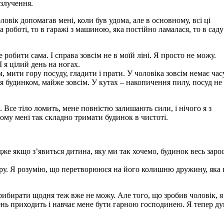
озлучення.
овік допомагав мені, коли був удома, але в основному, всі ці
а роботі, то в гаражі з машиною, яка постійно ламалася, то в саду
робити сама. І справа зовсім не в моїй ліні. Я просто не можу.
І я цілий день на ногах.
 мити гору посуду, гладити і прати. У чоловіка зовсім немає час
ся будинком, майже зовсім. У кутах – накопичення пилу, посуд не
. Все тіло ломить, мене повністю залишають сили, і нічого я з
чому мені так складно тримати будинок в чистоті.
дже якщо з’явиться дитина, яку ми так хочемо, будинок весь заро
ру. Я розумію, що перетворююся на його колишню дружину, яка 
прибирати щодня теж вже не можу. Але того, що зробив чоловік, я
ждень приходить і навчає мене бути гарною господинею. Я тепер д