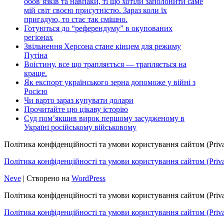
обов’язків та навпаки, ті що хотіли заполонити саме
мій світ своєю присутністю. Зараз коли їх
пригадую, то стає так смішно.
Готуються до “референдуму” в окупованих
регіонах
Звільнення Херсона стане кінцем для режиму
Путіна
Воістину, все що трапляється — трапляється на
краще.
Як експорт українського зерна допоможе у війні з
Росією
Чи варто зараз купувати долари
Прочитайте цю цікаву історію
Суд пом’якшив вирок першому засудженому в
Україні російському військовому
Політика конфіденційності та умови користування сайтом (Priva
Політика конфіденційності та умови користування сайтом (Privac
Neve
| Створено на
WordPress
Політика конфіденційності та умови користування сайтом (Priva
Політика конфіденційності та умови користування сайтом (Privac