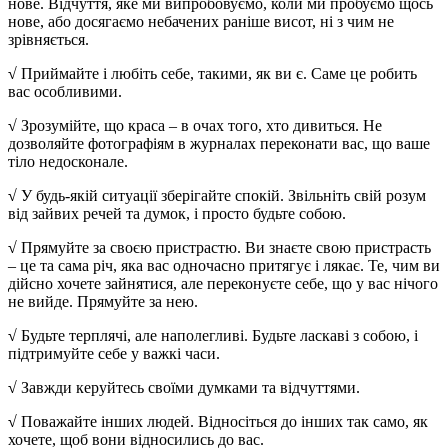
нове. Відчуття, яке ми випробовуємо, коли ми пробуємо щось
нове, або досягаємо небачених раніше висот, ні з чим не
зрівняється.
√
Приймайте і любіть себе, такими, як ви є. Саме це робить
вас особливими.
√
Зрозумійте, що краса – в очах того, хто дивиться. Не
дозволяйте фотографіям в журналах переконати вас, що ваше
тіло недосконале.
√
У будь-якій ситуації зберігайте спокій. Звільніть свій розум
від зайвих речей та думок, і просто будьте собою.
√
Прямуйте за своєю пристрастю. Ви знаєте свою пристрасть
– це та сама річ, яка вас одночасно притягує і лякає. Те, чим ви
дійсно хочете зайнятися, але переконуєте себе, що у вас нічого
не вийде. Прямуйте за нею.
√
Будьте терплячі, але наполегливі. Будьте ласкаві з собою, і
підтримуйте себе у важкі часи.
√
Завжди керуйтесь своїми думками та відчуттями.
√
Поважайте інших людей. Відносіться до інших так само, як
хочете, щоб вони відносились до вас.