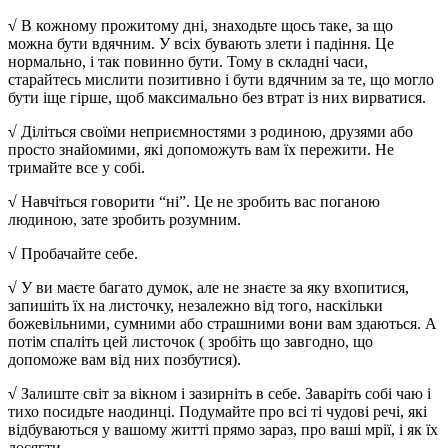
√
В кожному прожитому дні, знаходьте щось таке, за що
можна бути вдячним. У всіх бувають злети і падіння. Це
нормально, і так повинно бути. Тому в складні часи,
старайтесь мислити позитивно і бути вдячним за те, що могло
бути іще гірше, щоб максимально без втрат із них вирватися.
√
Діліться своїми неприємностями з родиною, друзями або
просто знайомими, які допоможуть вам їх пережити. Не
тримайте все у собі.
√
Навчіться говорити “ні”. Це не зробить вас поганою
людиною, зате зробить розумним.
√
Пробачайте себе.
√
У ви маєте багато думок, але не знаєте за яку вхопитися,
запишіть їх на листочку, незалежно від того, наскільки
божевільними, сумними або страшними вони вам здаються. А
потім спаліть цей листочок ( зробіть що завгодно, що
допоможе вам від них позбутися).
√
Залиште світ за вікном і зазирніть в себе. Заваріть собі чаю і
тихо посидьте наодинці. Подумайте про всі ті чудові речі, які
відбуваються у вашому житті прямо зараз, про ваші мрії, і як їх
досягти.