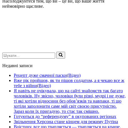
Насолоджуйтеся тим, що ви – це ви, що ваше життя
неймовірно щасливе.
Шукати...
Недавні записи
Рецепт дуже смачної паски(Відео)
Вже рік пройшов, як ти пішов солдатом, а я чекаю все ж
тебе з війни(Відео)
Я навіть не очікувала, що на сайті знайомств так багато
чоловіків. Ну звісно, чоловіки були різні, мудрі і не дуже,
ті які хотіли відносини без обов’язків та навпаки, ті що
хотіли заполонити саме мій світ своєю присутністю.
Зараз коли їх пригадую, то стає так смішно.
Готуються до “референдуму” в окупованих регіонах
Звільнення Херсона стане кінцем для режиму Путіна
Воістину, все що трапляється — трапляється на краще.