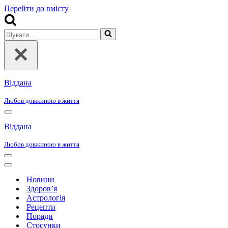
Перейти до вмісту
Шукати...
Віддана
Любов довжиною в життя
Меню
навігації
Віддана
Любов довжиною в життя
Меню
навігації
Меню
навігації
Новини
Здоров’я
Астрологія
Рецепти
Поради
Стосунки