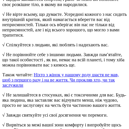
своє розкішне тіло, в якому ви народилися.
√
Не вірте всьому, що думаєте. Усередині кожного з нас сидить
внутрішній критик, який намагається вберегти вас від
неприємностей. Тільки ось вберігає він нас не тільки від
неприємностей, але і від всього хорошого, що могло з вами
трапитися.
√
Спілкуйтеся з людьми, які люблять і надихають вас.
√
Не порівнюйте себе з іншими людьми. Завжди пам’ятайте,
що такої особистості , як ви, немає на всій планеті, і тому хіба
можна порівнювати вас з кимось ще.
Також читайте:
Ніхто з жінок у нашому роду щастя не мав,
щоб з першого разу і на ве життя. Чи прокляв хто, чи так
заслужили
√
Не залишайтеся в стосунках, які є токсичними для вас. Будь-
яка людина, яка заставляє вас відчувати менш, ніж чудово,
просто не заслуговує на честь бути частиною вашого життя.
√
Завжди святкуйте усі свої досягнення чи перемоги.
√
Вирвіться за межі вашої зони комфорту і випробуйте щось