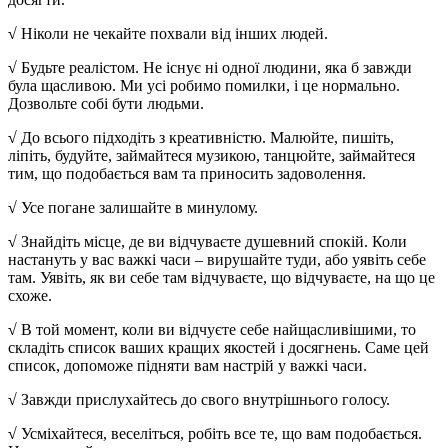
√
Ніколи не чекайте похвали від інших людей.
√
Будьте реалістом. Не існує ні одної людини, яка б завжди
була щасливою. Ми усі робимо помилки, і це нормально.
Дозвольте собі бути людьми.
√
До всього підходіть з креативністю. Малюйте, пишіть,
ліпіть, будуйте, займайтеся музикою, танцюйте, займайтеся
тим, що подобається вам та приносить задоволення.
√
Усе погане залишайте в минулому.
√
Знайдіть місце, де ви відчуваєте душевний спокій. Коли
настануть у вас важкі часи – вирушайте туди, або уявіть себе
там. Уявіть, як ви себе там відчуваєте, що відчуваєте, на що це
схоже.
√
В той момент, коли ви відчуєте себе найщасливішими, то
складіть список ваших кращих якостей і досягнень. Саме цей
список, допоможе підняти вам настрій у важкі часи.
√
Завжди прислухайтесь до свого внутрішнього голосу.
√
Усміхайтеся, веселіться, робіть все те, що вам подобається.