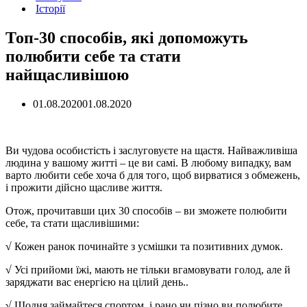
Історії
Топ-30 способів, які допоможуть
полюбити себе та стати
найщасливішою
01.08.2020
01.08.2020
Ви чудова особистість і заслуговуєте на щастя. Найважливіша
людина у вашому житті – це ви самі. В любому випадку, вам
варто любити себе хоча б для того, щоб вирватися з обмежень,
і прожити дійсно щасливе життя.
Отож, прочитавши цих 30 способів – ви зможете полюбити
себе, та стати щасливішими:
√
Кожен ранок починайте з усмішки та позитивних думок.
√
Усі прийоми їжі, мають не тільки вгамовувати голод, але й
заряджати вас енергією на цілий день..
√
Щодня займайтеся спортом, і рано чи пізно ви полюбите