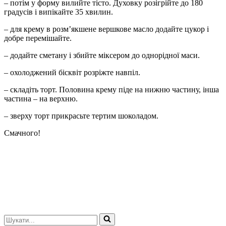
– потім у форму вилийте тісто. Духовку розігрійте до 180
градусів і випікайте 35 хвилин.
– для крему в розм’якшене вершкове масло додайте цукор і
добре перемішайте.
– додайте сметану і збийте міксером до однорідної маси.
– охолоджений бісквіт розріжте навпіл.
– складіть торт. Половина крему піде на нижню частину, інша
частина – на верхню.
– зверху торт прикрасьте тертим шоколадом.
Смачного!
Шукати...