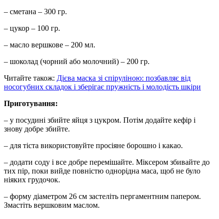
– сметана – 300 гр.
– цукор – 100 гр.
– масло вершкове – 200 мл.
– шоколад (чорний або молочний) – 200 гр.
Читайте також:
Дієва маска зі спіруліною: позбавляє від
носогубних складок і зберігає пружність і молодість шкіри
Приготування:
– у посудині збийте яйця з цукром. Потім додайте кефір і
знову добре збийте.
– для тіста використовуйте просіяне борошно і какао.
– додати соду і все добре перемішайте. Міксером збивайте до
тих пір, поки вийде повністю однорідна маса, щоб не було
ніяких грудочок.
– форму діаметром 26 см застеліть пергаментним папером.
Змастіть вершковим маслом.