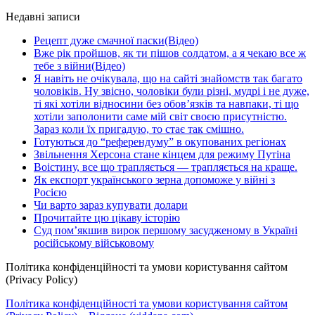
Недавні записи
Рецепт дуже смачної паски(Відео)
Вже рік пройшов, як ти пішов солдатом, а я чекаю все ж
тебе з війни(Відео)
Я навіть не очікувала, що на сайті знайомств так багато
чоловіків. Ну звісно, чоловіки були різні, мудрі і не дуже,
ті які хотіли відносини без обов’язків та навпаки, ті що
хотіли заполонити саме мій світ своєю присутністю.
Зараз коли їх пригадую, то стає так смішно.
Готуються до “референдуму” в окупованих регіонах
Звільнення Херсона стане кінцем для режиму Путіна
Воістину, все що трапляється — трапляється на краще.
Як експорт українського зерна допоможе у війні з
Росією
Чи варто зараз купувати долари
Прочитайте цю цікаву історію
Суд пом’якшив вирок першому засудженому в Україні
російському військовому
Політика конфіденційності та умови користування сайтом
(Privacy Policy)
Політика конфіденційності та умови користування сайтом