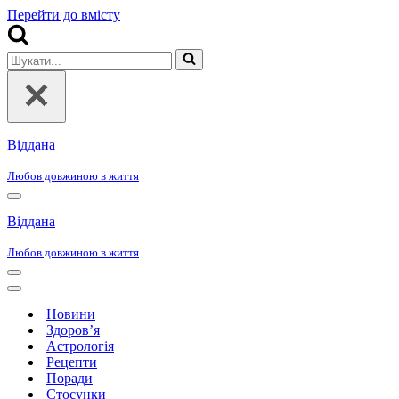
Перейти до вмісту
Шукати...
Віддана
Любов довжиною в життя
Меню
навігації
Віддана
Любов довжиною в життя
Меню
навігації
Меню
навігації
Новини
Здоров’я
Астрологія
Рецепти
Поради
Стосунки