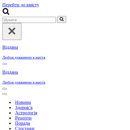
Перейти до вмісту
Шукати...
Віддана
Любов довжиною в життя
Меню
навігації
Віддана
Любов довжиною в життя
Меню
навігації
Меню
навігації
Новини
Здоров’я
Астрологія
Рецепти
Поради
Стосунки