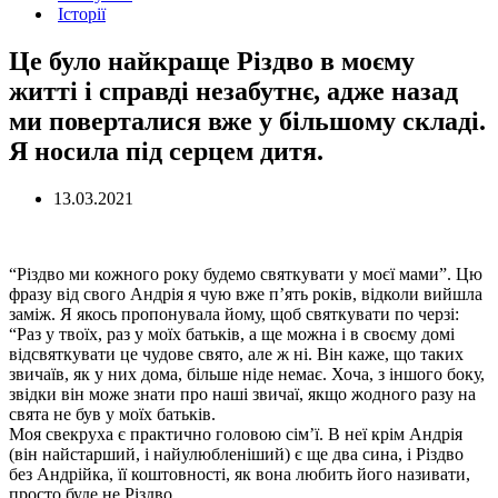
Історії
Це було найкраще Різдво в моєму
житті і справді незабутнє, адже назад
ми поверталися вже у більшому складі.
Я носила під серцем дитя.
13.03.2021
“Різдво ми кожного року будемо святкувати у моєї мами”. Цю
фразу від свого Андрія я чую вже п’ять років, відколи вийшла
заміж. Я якось пропонувала йому, щоб святкувати по черзі:
“Раз у твоїх, раз у моїх батьків, а ще можна і в своєму домі
відсвяткувати це чудове cвято, але ж ні. Він каже, що таких
звичаїв, як у них дома, більше ніде немає. Хоча, з іншого боку,
звідки він може знати про наші звичаї, якщо жодного разу на
свята не був у моїх батьків.
Моя свекруха є практично головою сім’ї. В неї крім Андрія
(він найстарший, і найулюбленіший) є ще два сина, і Різдво
без Андрійка, її коштовності, як вона любить його називати,
просто буде не Різдво.