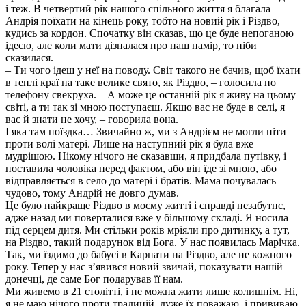
і теж. В четвертий рік нашого спільного життя я благала
Андрія поїхати на кінець року, тобто на новий рік і Різдво,
кудись за кордон. Спочатку він сказав, що це буде непоганою
ідеєю, але коли мати дізналася про наш намір, то ніби
сказилася.
– Ти чого ідеш у неї на поводу. Світ такого не бачив, щоб їхати
в теплі краї на таке велике свято, як Різдво, – голосила по
телефону свекруха. – А може це останній рік я живу на цьому
світі, а ти так зі мною поступаєш. Якщо вас не буде в селі, я
вас й знати не хочу, – говорила вона.
І яка там поїздка… Звичайно ж, ми з Андрієм не могли піти
проти волі матері. Лише на наступний рік я була вже
мудрішою. Нікому нічого не сказавши, я придбала путівку, і
поставила чоловіка перед фактом, або він їде зі мною, або
відправляється в село до матері і братів. Мама почувалась
чудово, тому Андрій не довго думав.
Це було найкраще Різдво в моєму житті і справді незабутнє,
адже назад ми поверталися вже у більшому складі. Я носила
під серцем дитя. Ми стільки років мріяли про дитинку, а тут,
на Різдво, такий подарунок від Бога. У нас появилась Марічка.
Так, ми їздимо до бабусі в Карпати на Різдво, але не кожного
року. Тепер у нас з’явився новий звичай, показувати нашій
донечці, де саме Бог подарував її нам.
Ми живемо в 21 столітті, і не можна жити лише колишнім. Ні,
я не маю нічого проти традицій, дуже їх поважаю, і прививаю