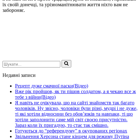
їх своїй донечці, та урізноманітнювати життя ніхто вам не
забороняє.
Шукати...
Недавні записи
Рецепт дуже смачної паски(Відео)
Вже рік пройшов, як ти пішов солдатом, а я чекаю все ж
тебе з війни(Відео)
Я навіть не очікувала, що на сайті знайомств так багато
чоловіків. Ну звісно, чоловіки були різні, мудрі і не дуже,
ті які хотіли відносини без обов’язків та навпаки, ті що
хотіли заполонити саме мій світ своєю присутністю.
Зараз коли їх пригадую, то стає так смішно.
Готуються до “референдуму” в окупованих регіонах
Звільнення Херсона стане кінцем для режиму Путіна