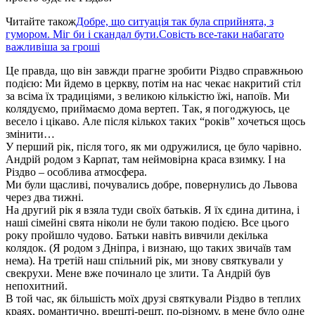
Читайте також
Добре, що ситуація так була сприйнята, з
гумором. Міг би і скандал бути.Совість все-таки набагато
важливіша за гроші
Це правда, що він завжди прагне зробити Різдво справжньою
подією: Ми йдемо в церкву, потім на нас чекає накритий стіл
за всіма їх традиціями, з великою кількістю їжі, напоїв. Ми
колядуємо, приймаємо дома вертеп. Так, я погоджуюсь, це
весело і цікаво. Але після кількох таких “років” хочеться щось
змінити…
У перший рік, після того, як ми одружилися, це було чарівно.
Андрій родом з Карпат, там неймовірна краса взимку. І на
Різдво – особлива атмосфера.
Ми були щасливі, почувались добре, повернулись до Львова
через два тижні.
На другий рік я взяла туди своїх батьків. Я їх єдина дитина, і
наші сімейні свята ніколи не були такою подією. Все цього
року пройшло чудово. Батьки навіть вивчили декілька
колядок. (Я родом з Дніпра, і визнаю, що таких звичаїв там
нема). На третій наш спільний рік, ми знову святкували у
свекрухи. Мене вже починало це злити. Та Андрій був
непохитний.
В той час, як більшість моїх друзі святкували Різдво в теплих
краях, романтично, врешті-решт, по-різному, в мене було одне