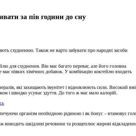
вати за пів години до сну
рияють схудненню. Також не варто забувати про народні засоби
ю для схуднення. Він має багато переваг, але його головна
не має ніяких хімічних добавок. У комбінацію коктейлю входить
нералів, які захищають імунітет і відновлюють сили. Високий вмі
ком і швидко усуває здуття. До того ж має мало калорій.
сь
зпечуючи організм необхідною рідиною і як бонус – втамовує гол
кож виводить шкідливі речовини та розщеплює жирові відкладенн