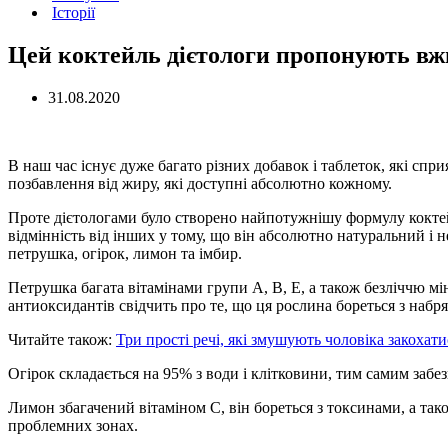
Історії
Цей коктейль дієтологи пропонують вжи
31.08.2020
В наш час існує дуже багато різних добавок і таблеток, які сп
позбавлення від жиру, які доступні абсолютно кожному.
Проте дієтологами було створено найпотужнішу формулу коктейл
відмінність від інших у тому, що він абсолютно натуральний і 
петрушка, огірок, лимон та імбир.
Петрушка багата вітамінами групи А, В, Е, а також безліччю мі
антиоксидантів свідчить про те, що ця рослина бореться з набря
Читайте також:
Три прості речі, які змушують чоловіка закохати
Огірок складається на 95% з води і клітковини, тим самим забе
Лимон збагачений вітаміном С, він бореться з токсинами, а та
проблемних зонах.