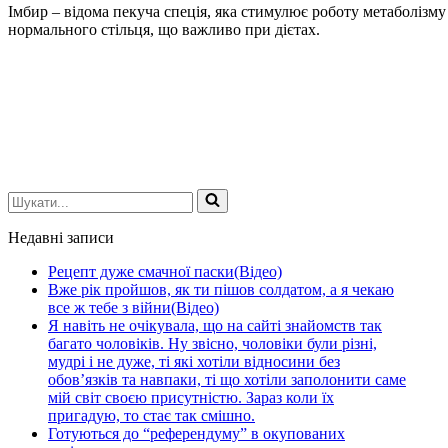
Імбир – відома пекуча спеція, яка стимулює роботу метаболізму 
нормального стільця, що важливо при дієтах.
Шукати...
Недавні записи
Рецепт дуже смачної паски(Відео)
Вже рік пройшов, як ти пішов солдатом, а я чекаю
все ж тебе з війни(Відео)
Я навіть не очікувала, що на сайті знайомств так
багато чоловіків. Ну звісно, чоловіки були різні,
мудрі і не дуже, ті які хотіли відносини без
обов’язків та навпаки, ті що хотіли заполонити саме
мій світ своєю присутністю. Зараз коли їх
пригадую, то стає так смішно.
Готуються до “референдуму” в окупованих