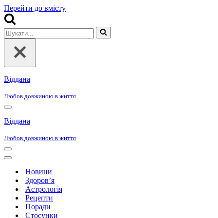
Перейти до вмісту
Шукати...
Віддана
Любов довжиною в життя
Меню
навігації
Віддана
Любов довжиною в життя
Меню
навігації
Меню
навігації
Новини
Здоров’я
Астрологія
Рецепти
Поради
Стосунки