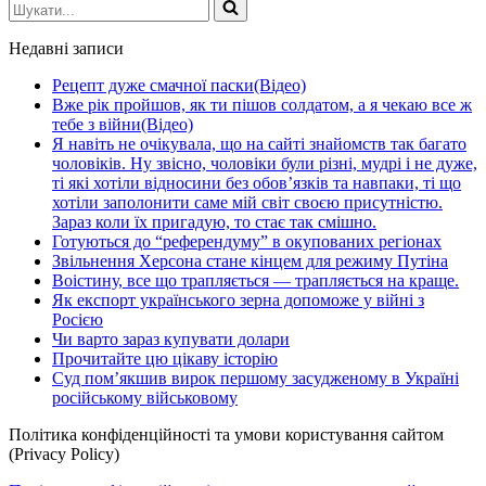
Шукати...
Недавні записи
Рецепт дуже смачної паски(Відео)
Вже рік пройшов, як ти пішов солдатом, а я чекаю все ж
тебе з війни(Відео)
Я навіть не очікувала, що на сайті знайомств так багато
чоловіків. Ну звісно, чоловіки були різні, мудрі і не дуже,
ті які хотіли відносини без обов’язків та навпаки, ті що
хотіли заполонити саме мій світ своєю присутністю.
Зараз коли їх пригадую, то стає так смішно.
Готуються до “референдуму” в окупованих регіонах
Звільнення Херсона стане кінцем для режиму Путіна
Воістину, все що трапляється — трапляється на краще.
Як експорт українського зерна допоможе у війні з
Росією
Чи варто зараз купувати долари
Прочитайте цю цікаву історію
Суд пом’якшив вирок першому засудженому в Україні
російському військовому
Політика конфіденційності та умови користування сайтом
(Privacy Policy)