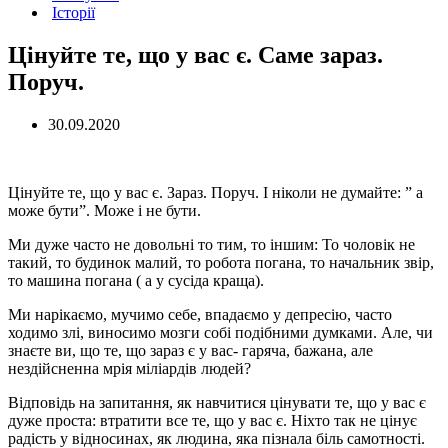
Історії
Цінуйте те, що у вас є. Саме зараз.
Поруч.
30.09.2020
Цінуйте те, що у вас є. Зараз. Поруч. І ніколи не думайте: ” а
може бути”. Може і не бути.
Ми дуже часто не довольні то тим, то іншим: То чоловік не
такий, то будинок малий, то робота погана, то начальник звір,
то машина погана ( а у сусіда краща).
Ми нарікаємо, мучимо себе, впадаємо у депресію, часто
ходимо злі, виносимо мозги собі подібними думками. Але, чи
знаєте ви, що те, що зараз є у вас- гаряча, бажана, але
нездійсненна мрія міліардів людей?
Відповідь на запитання, як навчитися цінувати те, що у вас є
дуже проста: втратити все те, що у вас є. Ніхто так не цінує
радість у відносинах, як людина, яка пізнала біль самотності.