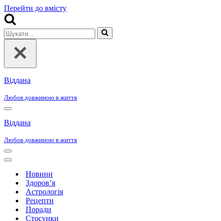
Перейти до вмісту
Шукати...
Віддана
Любов довжиною в життя
Меню
навігації
Віддана
Любов довжиною в життя
Меню
навігації
Меню
навігації
Новини
Здоров’я
Астрологія
Рецепти
Поради
Стосунки