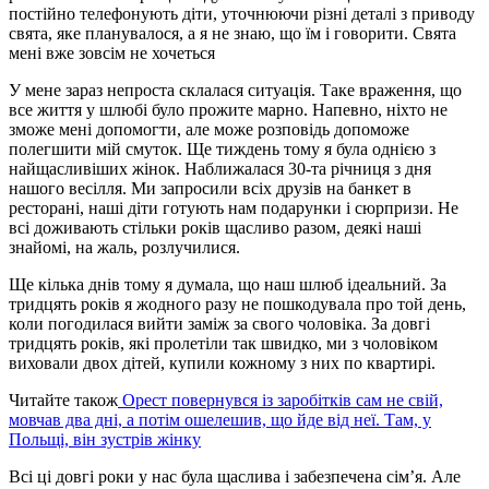
постійно телефонують діти, уточнюючи різні деталі з приводу
свята, яке планувалося, а я не знаю, що їм і говорити. Свята
мені вже зовсім не хочеться
У мене зараз непроста склалася ситуація. Таке враження, що
все життя у шлюбі було прожите марно. Напевно, ніхто не
зможе мені допомогти, але може розповідь допоможе
полегшити мій смуток. Ще тиждень тому я була однією з
найщасливіших жінок. Наближалася 30-та річниця з дня
нашого весілля. Ми запросили всіх друзів на банкет в
ресторані, наші діти готують нам подарунки і сюрпризи. Не
всі доживають стільки років щасливо разом, деякі наші
знайомі, на жаль, розлучилися.
Ще кілька днів тому я думала, що наш шлюб ідеальний. За
тридцять років я жодного разу не пошкодувала про той день,
коли погодилася вийти заміж за свого чоловіка. За довгі
тридцять років, які пролетіли так швидко, ми з чоловіком
виховали двох дітей, купили кожному з них по квартирі.
Читайте також
Орест повернувся із заробітків сам не свій,
мовчав два дні, а потім ошелешив, що йде від неї. Там, у
Польщі, він зустрів жінку
Всі ці довгі роки у нас була щаслива і забезпечена сім’я. Але