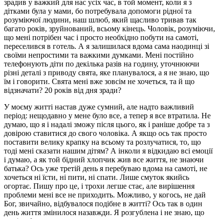
зрадив у важкий для нас усіх час, в той момент, коли я з
дітками була у мами, бо потребувала допомоги рідної та
розуміючої людини, наш шлюб, який щасливо тривав так
багато років, зруйнований, всьому кінець. Чоловік, розуміючи,
що мені потрібен час і просто необхідно побути на самоті,
переселився в готель. А я залишилася вдома сама наодинці зі
своїми непростими та важкими думками. Мені постійно
телефонують діти по декілька разів на годину, уточнюючи
різні деталі з приводу свята, яке планувалося, а я не знаю, що
їм і говорити. Свята мені вже зовсім не хочеться, та й що
відзначати? 20 років від дня зради?
У моєму житті настав дуже сумний, але надто важливий
період: нещодавно у мене було все, а тепер я все втратила. Не
думаю, що я і надалі зможу після цього, як і раніше добре та з
довірою ставитися до свого чоловіка. А якщо ось так просто
поставити велику крапку на всьому та розлучатися, то, що
тоді мені сказати нашим дітям? А інколи я відкидаю всі емоції
і думаю, а як той бідний хлопчик жив все життя, не знаючи
батька? Ось уже третій день я перебуваю вдома на самоті, не
хочеться ні їсти, ні пити, ні спати. Лише смуток якийсь
огортає. Пишу про це, і трохи легше стає, але вирішення
проблеми мені все не приходить. Можливо, у когось, не дай
Бог, звичайно, відбувалося подібне в житті? Ось так в один
день життя змінилося назавжди. Я розгублена і не знаю, що