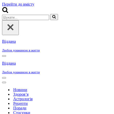
Перейти до вмісту
Шукати...
Віддана
Любов довжиною в життя
Меню
навігації
Віддана
Любов довжиною в життя
Меню
навігації
Меню
навігації
Новини
Здоров’я
Астрологія
Рецепти
Поради
Стосунки