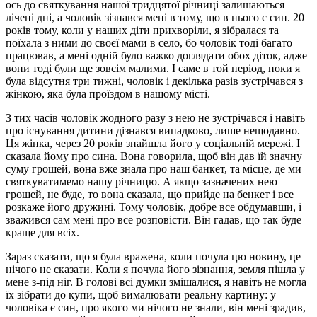
ось до святкування нашої тридцятої річниці залишаються
лічені дні, а чоловік зізнався мені в тому, що в нього є син. 20
років тому, коли у наших діти прихворіли, я зібралася та
поїхала з ними до своєї мами в село, бо чоловік тоді багато
працював, а мені одній було важко доглядати обох діток, адже
вони тоді були ще зовсім малими. І саме в той період, поки я
була відсутня три тижні, чоловік і декілька разів зустрічався з
жінкою, яка була проїздом в нашому місті.
З тих часів чоловік жодного разу з нею не зустрічався і навіть
про існування дитини дізнався випадково, лише нещодавно.
Ця жінка, через 20 років знайшла його у соціальній мережі. І
сказала йому про сина. Вона говорила, щоб він дав їй значну
суму грошей, вона вже знала про наш банкет, та місце, де ми
святкуватимемо нашу річницю. А якщо зазначених нею
грошей, не буде, то вона сказала, що прийде на бенкет і все
розкаже його дружині. Тому чоловік, добре все обдумавши, і
зважився сам мені про все розповісти. Він гадав, що так буде
краще для всіх.
Зараз сказати, що я була вражена, коли почула цю новину, це
нічого не сказати. Коли я почула його зізнання, земля пішла у
мене з-під ніг. В голові всі думки змішалися, я навіть не могла
їх зібрати до купи, щоб вималювати реальну картину: у
чоловіка є син, про якого ми нічого не знали, він мені зрадив,