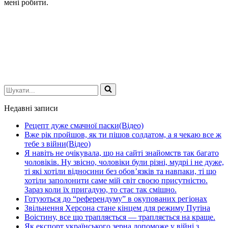
мені робити.
Шукати...
Недавні записи
Рецепт дуже смачної паски(Відео)
Вже рік пройшов, як ти пішов солдатом, а я чекаю все ж
тебе з війни(Відео)
Я навіть не очікувала, що на сайті знайомств так багато
чоловіків. Ну звісно, чоловіки були різні, мудрі і не дуже,
ті які хотіли відносини без обов’язків та навпаки, ті що
хотіли заполонити саме мій світ своєю присутністю.
Зараз коли їх пригадую, то стає так смішно.
Готуються до “референдуму” в окупованих регіонах
Звільнення Херсона стане кінцем для режиму Путіна
Воістину, все що трапляється — трапляється на краще.
Як експорт українського зерна допоможе у війні з