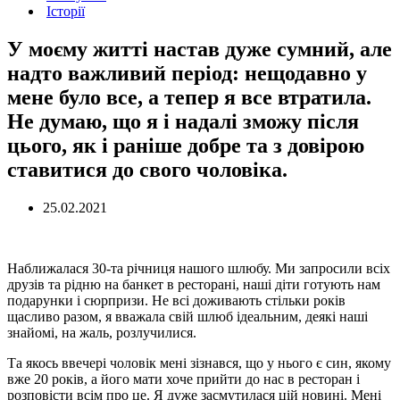
Історії
У моєму житті настав дуже сумний, але
надто важливий період: нещодавно у
мене було все, а тепер я все втратила.
Не думаю, що я і надалі зможу після
цього, як і раніше добре та з довірою
ставитися до свого чоловіка.
25.02.2021
Наближалася 30-та річниця нашого шлюбу. Ми запросили всіх
друзів та рідню на банкет в ресторані, наші діти готують нам
подарунки і сюрпризи. Не всі доживають стільки років
щасливо разом, я вважала свій шлюб ідеальним, деякі наші
знайомі, на жаль, розлучилися.
Та якось ввечері чоловік мені зізнався, що у нього є син, якому
вже 20 років, а його мати хоче прийти до нас в ресторан і
розповісти всім про це. Я дуже засмутилася цій новині. Мені