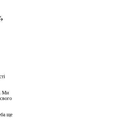
,
сті
с. Ми
 свого
еба ще