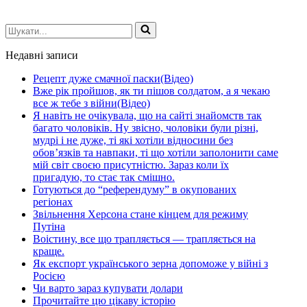
Шукати...
Недавні записи
Рецепт дуже смачної паски(Відео)
Вже рік пройшов, як ти пішов солдатом, а я чекаю
все ж тебе з війни(Відео)
Я навіть не очікувала, що на сайті знайомств так
багато чоловіків. Ну звісно, чоловіки були різні,
мудрі і не дуже, ті які хотіли відносини без
обов’язків та навпаки, ті що хотіли заполонити саме
мій світ своєю присутністю. Зараз коли їх
пригадую, то стає так смішно.
Готуються до “референдуму” в окупованих
регіонах
Звільнення Херсона стане кінцем для режиму
Путіна
Воістину, все що трапляється — трапляється на
краще.
Як експорт українського зерна допоможе у війні з
Росією
Чи варто зараз купувати долари
Прочитайте цю цікаву історію