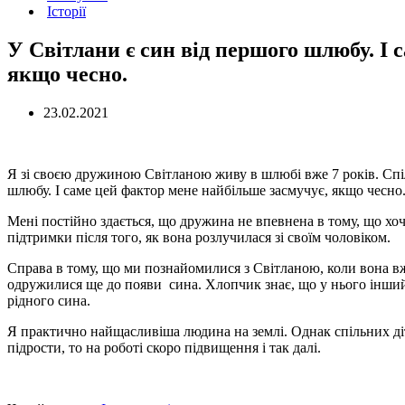
Історії
У Світлани є син від першого шлюбу. І 
якщо чесно.
23.02.2021
Я зі своєю дружиною Світланою живу в шлюбі вже 7 років. Спіл
шлюбу. І саме цей фактор мене найбільше засмучує, якщо чесно
Мені постійно здається, що дружина не впевнена в тому, що хоче
підтримки після того, як вона розлучилася зі своїм чоловіком.
Справа в тому, що ми познайомилися з Світланою, коли вона вж
одружилися ще до появи сина. Хлопчик знає, що у нього інший р
рідного сина.
Я практично найщасливіша людина на землі. Однак спільних діт
підрости, то на роботі скоро підвищення і так далі.