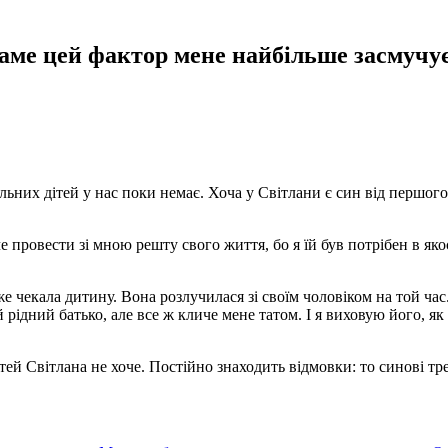
саме цей фактор мене найбільше засмучує
ьних дітей у нас поки немає. Хоча у Світлани є син від першого
.
 провести зі мною решту свого життя, бо я їй був потрібен в яко
е чекала дитину. Вона розлучилася зі своїм чоловіком на той ча
ідний батько, але все ж кличе мене татом. І я виховую його, як
ей Світлана не хоче. Постійно знаходить відмовки: то синові тр