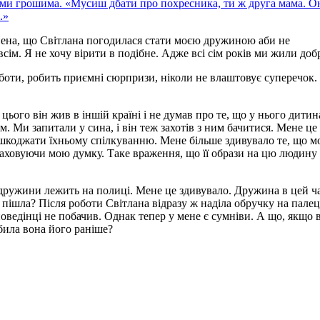
тими грошима. «Мусиш дбати про похресника, ти ж друга мама. О
.»
нена, що Світлана погодилася стати моєю дружиною аби не
сім. Я не хочу вірити в подібне. Адже всі сім років ми жили доб
оботи, робить приємні сюрпризи, ніколи не влаштовує суперечок.
ього він жив в іншій країні і не думав про те, що у нього дитин
м. Ми запитали у сина, і він теж захотів з ним бачитися. Мене це
ешкоджати їхньому спілкуванню. Мене більше здивувало те, що м
раховуючи мою думку. Таке враження, що її образи на цю людину
а дружини лежить на полиці. Мене це здивувало. Дружина в цей ч
лі пішла? Після роботи Світлана відразу ж наділа обручку на палец
поведінці не побачив. Однак тепер у мене є сумніви. А що, якщо 
била вона його раніше?