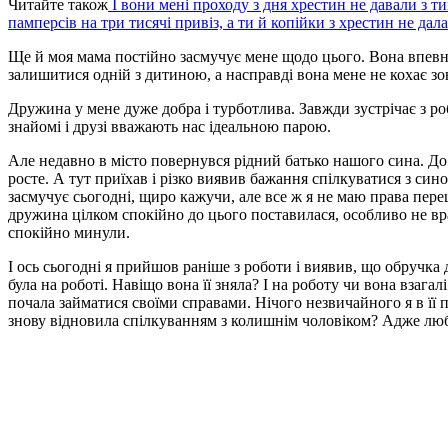
Читайте також
І вони мені проходу з дня хрестин не давали з 
памперсів на три тисячі привіз, а ти й копійки з хрестин не дала
Ще й моя мама постійно засмучує мене щодо цього. Вона впев
залишитися одній з дитиною, а насправді вона мене не кохає зов
Дружина у мене дуже добра і турботлива. Завжди зустрічає з р
знайомі і друзі вважають нас ідеальною парою.
Але недавно в місто повернувся рідний батько нашого сина. До ц
росте. А тут приїхав і різко виявив бажання спілкуватися з сино
засмучує сьогодні, щиро кажучи, але все ж я не маю права пер
дружина цілком спокійно до цього поставилася, особливо не в
спокійно минули.
І ось сьогодні я прийшов раніше з роботи і виявив, що обручк
була на роботі. Навіщо вона її зняла? І на роботу чи вона взага
почала займатися своїми справами. Нічого незвичайного я в її 
знову відновила спілкуванням з колишнім чоловіком? Адже лю