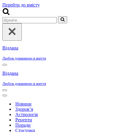
Перейти до вмісту
Шукати...
Віддана
Любов довжиною в життя
Меню
навігації
Віддана
Любов довжиною в життя
Меню
навігації
Меню
навігації
Новини
Здоров’я
Астрологія
Рецепти
Поради
Стосунки