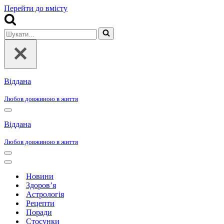
Перейти до вмісту
Шукати...
Віддана
Любов довжиною в життя
Меню
навігації
Віддана
Любов довжиною в життя
Меню
навігації
Меню
навігації
Новини
Здоров’я
Астрологія
Рецепти
Поради
Стосунки