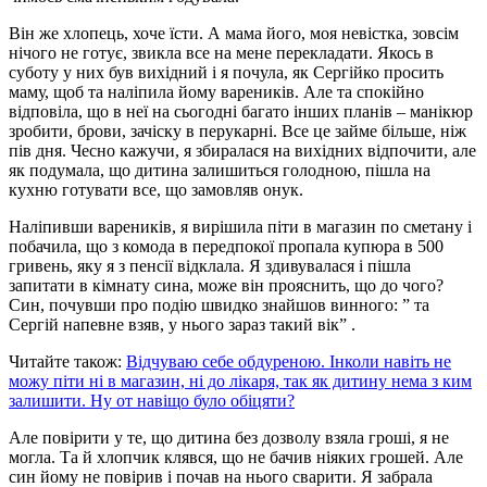
Він же хлопець, хоче їсти. А мама його, моя невістка, зовсім
нічого не готує, звикла все на мене перекладати. Якось в
суботу у них був вихідний і я почула, як Сергійко просить
маму, щоб та наліпила йому вареників. Але та спокійно
відповіла, що в неї на сьогодні багато інших планів – манікюр
зробити, брови, зачіску в перукарні. Все це займе більше, ніж
пів дня. Чесно кажучи, я збиралася на вихідних відпочити, але
як подумала, що дитина залишиться голодною, пішла на
кухню готувати все, що замовляв онук.
Наліпивши вареників, я вирішила піти в магазин по сметану і
побачила, що з комода в передпокої пропала купюра в 500
гривень, яку я з пенсії відклала. Я здивувалася і пішла
запитати в кімнату сина, може він прояснить, що до чого?
Син, почувши про подію швидко знайшов винного: ” та
Сергій напевне взяв, у нього зараз такий вік” .
Читайте також:
Відчуваю себе обдуреною. Інколи навіть не
можу піти ні в магазин, ні до лікаря, так як дитину нема з ким
залишити. Ну от навіщо було обіцяти?
Але повірити у те, що дитина без дозволу взяла гроші, я не
могла. Та й хлопчик клявся, що не бачив ніяких грошей. Але
син йому не повірив і почав на нього сварити. Я забрала