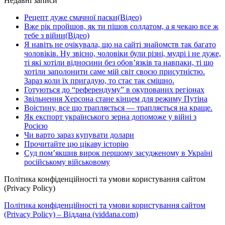
Недавні записи
Рецепт дуже смачної паски(Відео)
Вже рік пройшов, як ти пішов солдатом, а я чекаю все ж
тебе з війни(Відео)
Я навіть не очікувала, що на сайті знайомств так багато
чоловіків. Ну звісно, чоловіки були різні, мудрі і не дуже,
ті які хотіли відносини без обов’язків та навпаки, ті що
хотіли заполонити саме мій світ своєю присутністю.
Зараз коли їх пригадую, то стає так смішно.
Готуються до “референдуму” в окупованих регіонах
Звільнення Херсона стане кінцем для режиму Путіна
Воістину, все що трапляється — трапляється на краще.
Як експорт українського зерна допоможе у війні з
Росією
Чи варто зараз купувати долари
Прочитайте цю цікаву історію
Суд пом’якшив вирок першому засудженому в Україні
російському військовому
Політика конфіденційності та умови користування сайтом
(Privacy Policy)
Політика конфіденційності та умови користування сайтом
(Privacy Policy) – Віддана (viddana.com)