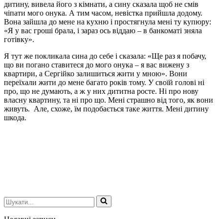
дитину, вивела його з кімнати, а сину сказала щоб не смів
чіпати мого онука. А тим часом, невістка прийшла додому.
Вона зайшла до мене на кухню і простягнула мені ту купюру:
«Я у вас гроші брала, і зараз ось віддаю – в банкоматі зняла
готівку».
Я тут же покликала сина до себе і сказала: «Ще раз я побачу,
що ви погано ставитеся до мого онука – я вас вижену з
квартири, а Сергійко залишиться жити у мною». Вони
переїхали жити до мене багато років тому. У своїй голові ні
про, що не думають, а ж у них дититна росте. Ні про нову
власну квартину, та ні про що. Мені страшно від того, як вони
живуть. Але, схоже, їм подобається таке життя. Мені дитину
шкода.
Шукати...