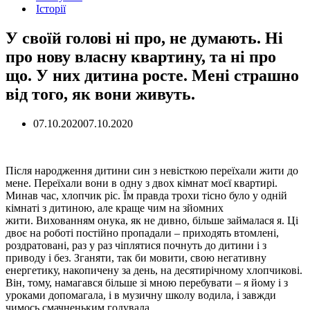
Історії
У своїй голові ні про, не думають. Ні
про нову власну квартину, та ні про
що. У них дитина росте. Мені страшно
від того, як вони живуть.
07.10.2020
07.10.2020
Після народження дитини син з невісткою переїхали жити до
мене. Переїхали вони в одну з двох кімнат моєї квартирі.
Минав час, хлопчик ріс. Їм правда трохи тісно було у одній
кімнаті з дитиною, але краще чим на зйомних
жити. Вихованням онука, як не дивно, більше займалася я. Ці
двоє на роботі постійно пропадали – приходять втомлені,
роздратовані, раз у раз чіплятися почнуть до дитини і з
приводу і без. Зганяти, так би мовити, свою негативну
енергетику, накопичену за день, на десятирічному хлопчикові.
Він, тому, намагався більше зі мною перебувати – я йому і з
уроками допомагала, і в музичну школу водила, і завжди
чимось смачненьким годувала.