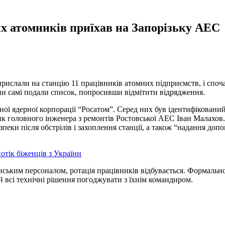
ких атомників приїхав на Запорізьку АЕС
рислали на станцію 11 працівників атомних підприємств, і споч
яни самі подали список, попросивши відмітити відрядження.
ної ядерної корпорації “Росатом”. Серед них був ідентифіковани
к головного інженера з ремонтів Ростовської АЕС Іван Малахов
зпеки після обстрілів і захоплення станції, а також “надання доп
отік біженців з України
нським персоналом, ротація працівників відбувається. Формальн
 всі технічні рішення погоджувати з їхнім командиром.