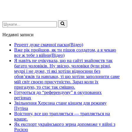
Шукати...
Недавні записи
Рецепт дуже смачної паски(Відео)
Вже рік пройшов, як ти пішов солдатом, а я чекаю
все ж тебе з війни(Відео)
Я навіть не очікувала, що на сайті знайомств так
багато чоловіків. Ну звісно, чоловіки були різні,
мудрі і не дуже, ті які хотіли відносини без
обов’язків та навпаки, ті що хотіли заполонити саме
мій світ своєю присутністю. Зараз коли їх
пригадую, то стає так смішно.
Готуються до “референдуму” в окупованих
регіонах
Звільнення Херсона стане кінцем для режиму
Путіна
Воістину, все що трапляється — трапляється на
краще.
Як експорт українського зерна допоможе у війні з
Росією