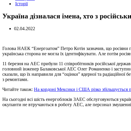
Історії
Україна дізналася імена, хто з російсь
02.04.2022
Голова НАЕК “Енергоатом” Петро Котін зазначив, що росіяни п
українська сторона не могла їх ідентифікувати. Але потім росі
11 березня на АЕС прибули 11 співробітників російської держав
головний інженер Балаковської АЕС Олег Романенко і заступни
сказали, що їх направили для “оцінки” ядерної та радіаційної бе
з ремонтами.
Читайте також:
На кордоні Мексики і США різко збільшується п
На сьогодні всі шість енергоблоків ЗАЕС обслуговуються украї
окупанти не втручаються в роботу АЕС, але персонал змушений