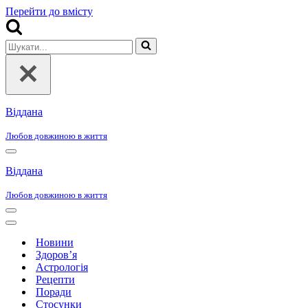
Перейти до вмісту
Шукати...
Віддана
Любов довжиною в життя
Меню
навігації
Віддана
Любов довжиною в життя
Меню
навігації
Меню
навігації
Новини
Здоров’я
Астрологія
Рецепти
Поради
Стосунки