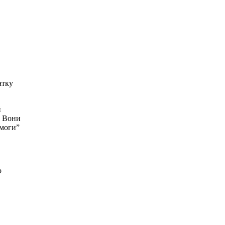
атку
й
. Вони
омоги”
о