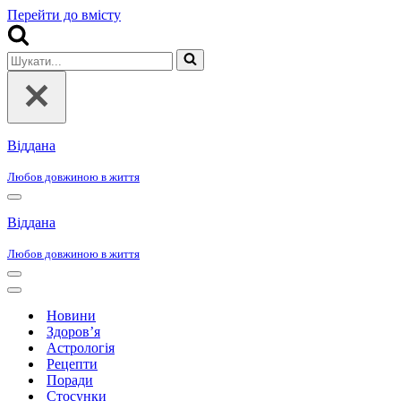
Перейти до вмісту
Шукати...
Віддана
Любов довжиною в життя
Меню
навігації
Віддана
Любов довжиною в життя
Меню
навігації
Меню
навігації
Новини
Здоров’я
Астрологія
Рецепти
Поради
Стосунки