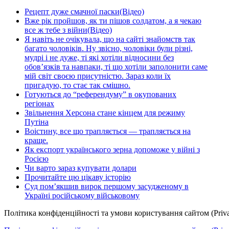
Рецепт дуже смачної паски(Відео)
Вже рік пройшов, як ти пішов солдатом, а я чекаю
все ж тебе з війни(Відео)
Я навіть не очікувала, що на сайті знайомств так
багато чоловіків. Ну звісно, чоловіки були різні,
мудрі і не дуже, ті які хотіли відносини без
обов’язків та навпаки, ті що хотіли заполонити саме
мій світ своєю присутністю. Зараз коли їх
пригадую, то стає так смішно.
Готуються до “референдуму” в окупованих
регіонах
Звільнення Херсона стане кінцем для режиму
Путіна
Воістину, все що трапляється — трапляється на
краще.
Як експорт українського зерна допоможе у війні з
Росією
Чи варто зараз купувати долари
Прочитайте цю цікаву історію
Суд пом’якшив вирок першому засудженому в
Україні російському військовому
Політика конфіденційності та умови користування сайтом (Priva