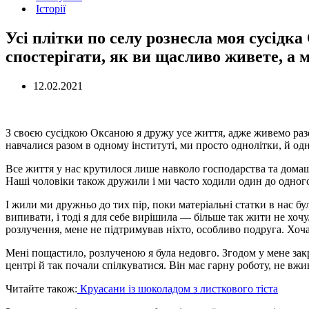
Історії
Усі плітки по селу рознесла моя сусідк
спостерігати, як ви щасливо живете, а 
12.02.2021
З своєю сусідкою Оксаною я дружу усе життя, адже живемо раз
навчалися разом в одному інституті, ми просто однолітки, й од
Все життя у нас крутилося лише навколо господарства та домашн
Наші чоловіки також дружили і ми часто ходили один до одного 
І жили ми дружньо до тих пір, поки матеріальні статки в нас бу
випивати, і тоді я для себе вирішила — більше так жити не хочу
розлучення, мене не підтримував ніхто, особливо подруга. Хоча
Мені пощастило, розлученою я була недовго. Згодом у мене зак
центрі й так почали спілкуватися. Він має гарну роботу, не вжи
Читайте також:
Круасани із шоколадом з листкового тіста