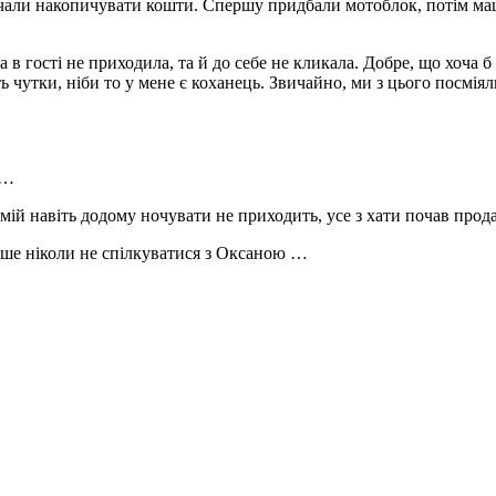
почали накопичувати кошти. Спершу придбали мотоблок, потім ма
 в гості не приходила, та й до себе не кликала. Добре, що хоча б
ь чутки, ніби то у мене є коханець. Звичайно, ми з цього посміял
и…
мій навіть додому ночувати не приходить, усе з хати почав прод
льше ніколи не спілкуватися з Оксаною …