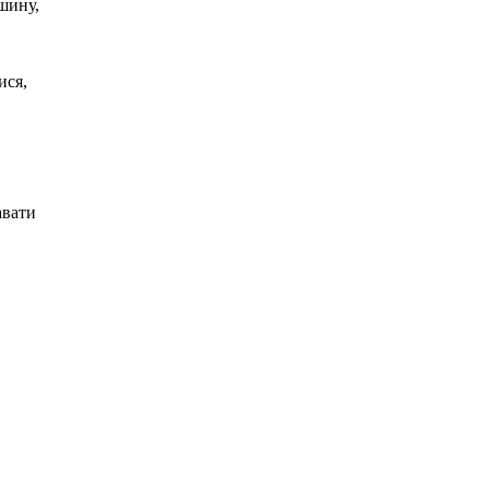
шину,
ися,
авати