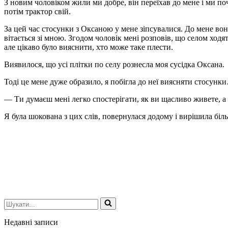
З новим чоловіком жили ми добре, він переїхав до мене і ми 
потім трактор свій.
За цей час стосунки з Оксаною у мене зіпсувалися. До мене вона
вітається зі мною. Згодом чоловік мені розповів, що селом ходят
але цікаво було вияснити, хто може таке плести.
Виявилося, що усі плітки по селу рознесла моя сусідка Оксана.
Тоді це мене дуже образило, я побігла до неї виясняти стосунк
— Ти думаєш мені легко спостерігати, як ви щасливо живете, а 
Я була шокована з цих слів, повернулася додому і вирішила бі
Шукати...
Недавні записи