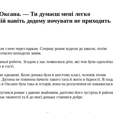
а Оксана. — Ти думаєш мені легко
мій навіть додому ночувати не приходить
ом з нею через паркан. Спершу разом ходили до школи, потім
ночасно виходили заміж.
ьої роботи. Згодом у нас появилися діти, які теж були однолітк
в гості.
ли однакові. Коли донька була в шостому класі, чоловік почав
. Дитина не повинна бачити такого тата й жити в бідності. Я под
 в Оксани була така ж історія, вона на розлучення не наважилася
рутився роман з давнім знайомим, раптово його зустріла й райо
ває оковитої та й до моєї доньки ставився добре.