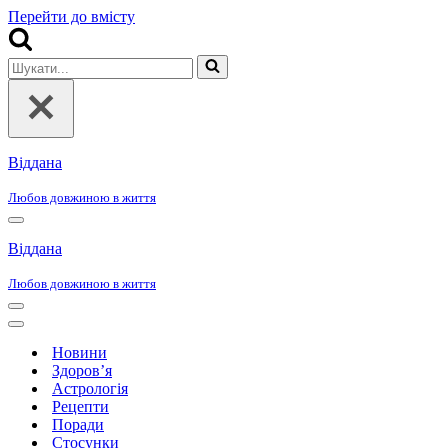
Перейти до вмісту
Шукати...
Віддана
Любов довжиною в життя
Меню
навігації
Віддана
Любов довжиною в життя
Меню
навігації
Меню
навігації
Новини
Здоров’я
Астрологія
Рецепти
Поради
Стосунки