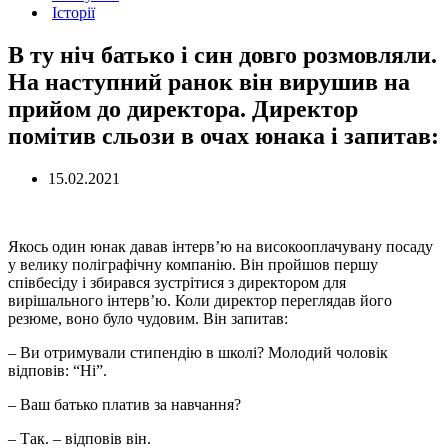
Історії
В ту ніч батько і син довго розмовляли.
На наступний ранок він вирушив на
прийом до директора. Директор
помітив сльози в очах юнака і запитав:
15.02.2021
Якось один юнак давав інтерв’ю на високооплачувану посаду
у велику поліграфічну компанію. Він пройшов першу
співбесіду і збирався зустрітися з директором для
вирішального інтерв’ю. Коли директор переглядав його
резюме, воно було чудовим. Він запитав:
– Ви отримували стипендію в школі? Молодий чоловік
відповів: “Ні”.
– Ваш батько платив за навчання?
– Так. – відповів він.