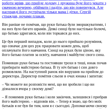
роботи мріяв, що прийде додому, і дружина буде його чекати з
смачною вечерею, обіймати і радіти, що він повернувся. Але
насправді його зустрічали тільки мама і дітки. Сергій
страждав, ночами плакав.
Він раніше не помічав, що руки батька були зморшкуватими, і
на них було багато шрамів. Деякі синці були настільки болючі,
що батько здригався, коли він торкався до них.
Це був перший випадок, коли до нього прийшло розуміння,
що означає для цих рук працювати кожен день, щоб
оплачувати його навчання. Синці на руках були ціною, яку
його батько платив за освіту, навчання і майбутнє свого сина.
Помивши руки батька та постоявши трохи в тиші, юнак почав
прибирати майстерню батька. В ту ніч батько і син довго
розмовляли. На наступний ранок він вирушив на прийом до
директора. Директор помітив сльози в очах юнака і запитав:
– Чи можете ви розповісти мені, що ви зробили і що ви
дізналися вчора у своєму домі?
– Я помимив руки батька і коли закінчив, залишився і прибрав
його майстерню. – відповів він. – Тепер я знаю, що без моїх
батьків я не був би тим, ким я є сьогодні. Допомагаючи своєму