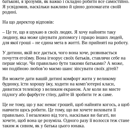
батькові, я зрозумів, як важко і складно робити все самостійно.
Я усвідомив, наскільки важливо й цінно допомагати своїй
родині.
На що директор відповів:
– Це те, що я шукаю в своїх людях. Я хочу найняти таку
людину, яка може цінувати допомогу і працю інших людей,
для якої гроші – не єдина мета в житті. Ви прийняті на роботу.
У дитини, якій все дається, чого вона хоче, розвивається
почуття егоїзму. Вона ігнорує своїх батьків, ставлячи себе на
перше місце. Чи правильно бути такими батьками? А може,
ми подібною любов’ю маємо шанс зіпсувати своїх дітей?
Ви можете дати вашій дитині комфорт жити у великому
будинку, їсти хорошу їжу, ходити на комп’ютерні класи,
дивитися телевізор з великим екраном. Але коли ви миєте
підлогу або фарбуєте стіну, дайте їй зробити те ж саме.
Це не тому, що у вас немає грошей, щоб найняти когось, а щоб
навчити щось робити. Це тому, що ви хочете виховати її
правильно. І незалежно від того, наскільки ви багаті, ви
хочете, щоб вона це розуміла. Одного разу її волосся теж стане
таким ж сивим, як у батька цього юнака.