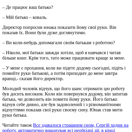
– Де працює ваш батько?
– Мій батько – коваль.
Директор попросив юнака показати йому свої руки. Він
показав їх. Вони були дуже доглянутими.
– Ви коли-небудь допомагали своїм батькам з роботою?
– Ніколи, мої батьки завжди хотіли, щоб я навчався і читав
більше книг. Крім того, тато може працювати краще за мене.
– У мене є прохання, коли ви підете додому сьогодні, підіть і
помийте руки батькові, а потім приходьте до мене завтра
вранці,- сказав його директор.
Молодий чоловік відчув, що його шанс отримати цю роботу
був досить високим. Коли він повернувся додому, він запитав
батька, чи дозволить він помити йому руки. Його батько
відчув себе дивно, але був задоволений і з різноманітними
відчуттями показав свої руки своєму сину. Юнак став мити
руки батька.
Читайте також
Все здавалося страшним сном, Сергій ходив на
роботу, автоматично виконував всі необхідні дії, в кінці