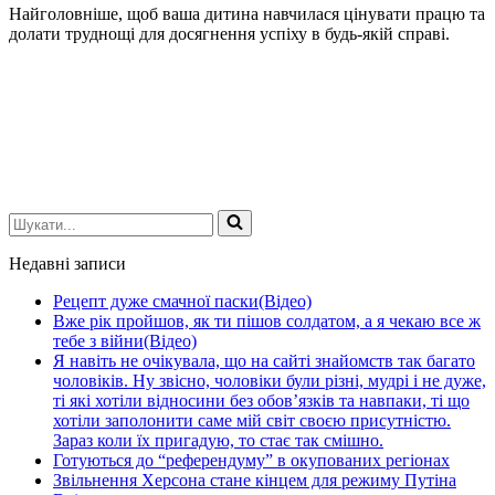
Найголовніше, щоб ваша дитина навчилася цінувати працю та
долати труднощі для досягнення успіху в будь-якій справі.
Шукати...
Недавні записи
Рецепт дуже смачної паски(Відео)
Вже рік пройшов, як ти пішов солдатом, а я чекаю все ж
тебе з війни(Відео)
Я навіть не очікувала, що на сайті знайомств так багато
чоловіків. Ну звісно, чоловіки були різні, мудрі і не дуже,
ті які хотіли відносини без обов’язків та навпаки, ті що
хотіли заполонити саме мій світ своєю присутністю.
Зараз коли їх пригадую, то стає так смішно.
Готуються до “референдуму” в окупованих регіонах
Звільнення Херсона стане кінцем для режиму Путіна