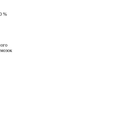
60 %
його
 мозок