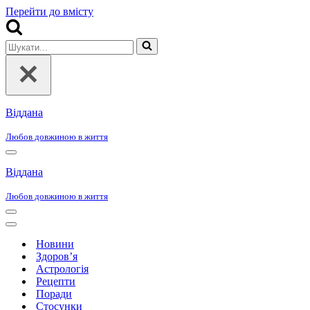
Перейти до вмісту
Шукати...
Віддана
Любов довжиною в життя
Меню
навігації
Віддана
Любов довжиною в життя
Меню
навігації
Меню
навігації
Новини
Здоров’я
Астрологія
Рецепти
Поради
Стосунки