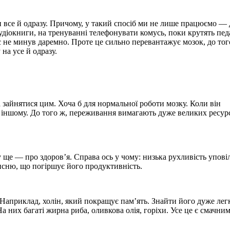
 все й одразу. Причому, у такий спосіб ми не лише працюємо — 
аудіокниги, на тренуванні телефонувати комусь, поки крутять пед
с не минув даремно. Проте це сильно перевантажує мозок, до тог
на усе й одразу.
а зайнятися цим. Хоча б для нормальної роботи мозку. Коли він
ь іншому. До того ж, переживання вимагають дуже великих ресу
у ще — про здоров’я. Справа ось у чому: низька рухливість упов
исню, що погіршує його продуктивність.
. Наприклад, холін, який покращує пам’ять. Знайти його дуже ле
а них багаті жирна риба, оливкова олія, горіхи. Усе це є смачним