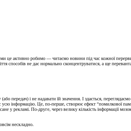
і ми це активно робимо — читаємо новини під час кожної перерв
іття способів не дає нормально сконцентруватися, а ще перевант
або передач) і не надавати їй значення. І здається, переглядаємо 
є усю інформацію. Це, по-перше, створює ефект “помилкової пам’
сане у рекламі. По-друге, через велику кількість інформації мозо
овсім нескладно.