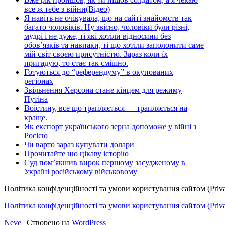
все ж тебе з війни(Відео)
Я навіть не очікувала, що на сайті знайомств так
багато чоловіків. Ну звісно, чоловіки були різні,
мудрі і не дуже, ті які хотіли відносини без
обов’язків та навпаки, ті що хотіли заполонити саме
мій світ своєю присутністю. Зараз коли їх
пригадую, то стає так смішно.
Готуються до “референдуму” в окупованих
регіонах
Звільнення Херсона стане кінцем для режиму
Путіна
Воістину, все що трапляється — трапляється на
краще.
Як експорт українського зерна допоможе у війні з
Росією
Чи варто зараз купувати долари
Прочитайте цю цікаву історію
Суд пом’якшив вирок першому засудженому в
Україні російському військовому
Політика конфіденційності та умови користування сайтом (Priva
Політика конфіденційності та умови користування сайтом (Privac
Neve
| Створено на
WordPress