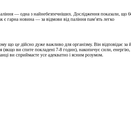
 паління — одна з найнебезпечніших. Дослідження показали, що 
к є гарна новина — за відмови від паління пам’ять легко
ому що це дійсно дуже важливо для організму. Він відповідає за 
 (якщо ви спите покладені 7-8 годин), накопичує сили, енергію,
ранці ви сприймаєте усе адекватно і ясним розумом.