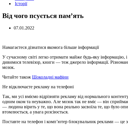
Історії
Від чого псується пам’ять
07.01.2022
Намагаєтеся дізнатися якомога більше інформації
У сучасному світі легко отримати майже будь-яку інформацію, 
дивимося телевізор, книги — теж джерело інформації. Різноман
мозок.
Читайте також
Шоколадні мафіни
Не відключаєте рекламу на телефоні
Так, ми усі вміємо відрізняти рекламу від нормального контенту (
одним оком та неуважно. Але мозок так не вміє — він сприйма
— людина вірить у те, що вона реально засвоїла те, що було опи
втомлюється, а увага розсіюється.
Поставте на телефон і комп’ютер блокувальник реклами — це з