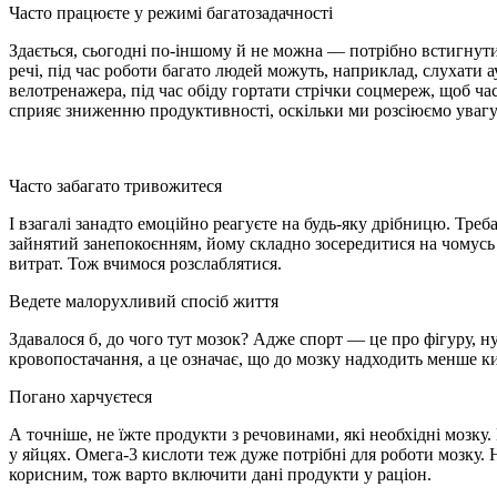
Часто працюєте у режимі багатозадачності
Здається, сьогодні по-іншому й не можна — потрібно встигнути
речі, під час роботи багато людей можуть, наприклад, слухати 
велотренажера, під час обіду гортати стрічки соцмереж, щоб ча
сприяє зниженню продуктивності, оскільки ми розсіюємо увагу 
Часто забагато тривожитеся
І взагалі занадто емоційно реагуєте на будь-яку дрібницю. Треб
зайнятий занепокоєнням, йому складно зосередитися на чомус
витрат. Тож вчимося розслаблятися.
Ведете малорухливий спосіб життя
Здавалося б, до чого тут мозок? Адже спорт — це про фігуру, н
кровопостачання, а це означає, що до мозку надходить менше к
Погано харчуєтеся
А точніше, не їжте продукти з речовинами, які необхідні мозку
у яйцях. Омега-3 кислоти теж дуже потрібні для роботи мозку. Н
корисним, тож варто включити дані продукти у раціон.