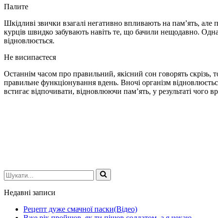
Палите
Шкідливі звички взагалі негативно впливають на пам’ять, але
курців швидко забувають навіть те, що бачили нещодавно. Одна
відновлюється.
Не висипаєтеся
Останнім часом про правильний, якісний сон говорять скрізь, т
правильне функціонування вдень. Вночі організм відновлюється
встигає відпочивати, відновлюючи пам’ять, у результаті чого в
Шукати...
Недавні записи
Рецепт дуже смачної паски(Відео)
Вже рік пройшов, як ти пішов солдатом, а я чекаю