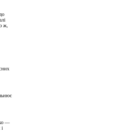
до
алі
о ж,
рсних
ільнює
гко —
 і