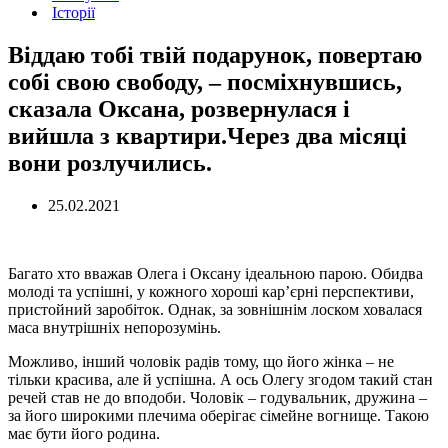
Історії
Віддаю тобі твій подарунок, повертаю
собі свою свободу, – посміхнувшись,
сказала Оксана, розвернулася і
вийшла з квартири.Через два місяці
вони розлучились.
25.02.2021
Багато хто вважав Олега і Оксану ідеальною парою. Обидва
молоді та успішні, у кожного хороші кар’єрні перспективи,
пристойний заробіток. Однак, за зовнішнім лоском ховалася
маса внутрішніх непорозумінь.
Можливо, інший чоловік радів тому, що його жінка – не
тільки красива, але й успішна. А ось Олегу згодом такий стан
речей став не до вподоби. Чоловік – годувальник, дружина –
за його широкими плечима оберігає сімейне вогнище. Такою
має бути його родина.