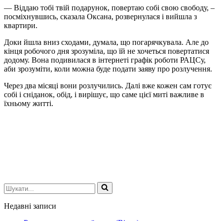
— Віддаю тобі твій подарунок, повертаю собі свою свободу, –
посміхнувшись, сказала Оксана, розвернулася і вийшла з
квартири.
Доки йшла вниз сходами, думала, що погарячкувала. Але до
кінця робочого дня зрозуміла, що їй не хочеться повертатися
додому. Вона подивилася в інтернеті графік роботи РАЦСу,
аби зрозуміти, коли можна буде подати заяву про розлучення.
Через два місяці вони розлучились. Далі вже кожен сам готує
собі і сніданок, обід, і вирішує, що саме цієї миті важливе в
їхньому житті.
Шукати...
Недавні записи