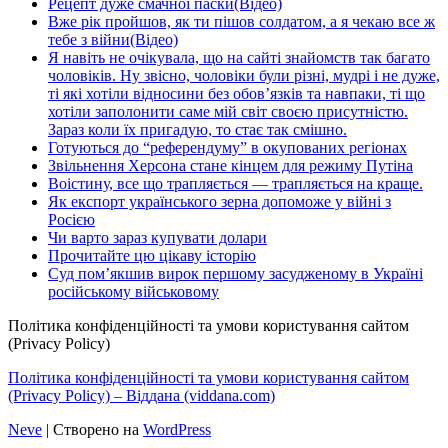
Рецепт дуже смачної паски(Відео)
Вже рік пройшов, як ти пішов солдатом, а я чекаю все ж
тебе з війни(Відео)
Я навіть не очікувала, що на сайті знайомств так багато
чоловіків. Ну звісно, чоловіки були різні, мудрі і не дуже,
ті які хотіли відносини без обов’язків та навпаки, ті що
хотіли заполонити саме мій світ своєю присутністю.
Зараз коли їх пригадую, то стає так смішно.
Готуються до “референдуму” в окупованих регіонах
Звільнення Херсона стане кінцем для режиму Путіна
Воістину, все що трапляється — трапляється на краще.
Як експорт українського зерна допоможе у війні з
Росією
Чи варто зараз купувати долари
Прочитайте цю цікаву історію
Суд пом’якшив вирок першому засудженому в Україні
російському військовому
Політика конфіденційності та умови користування сайтом
(Privacy Policy)
Політика конфіденційності та умови користування сайтом
(Privacy Policy) – Віддана (viddana.com)
Neve
| Створено на
WordPress