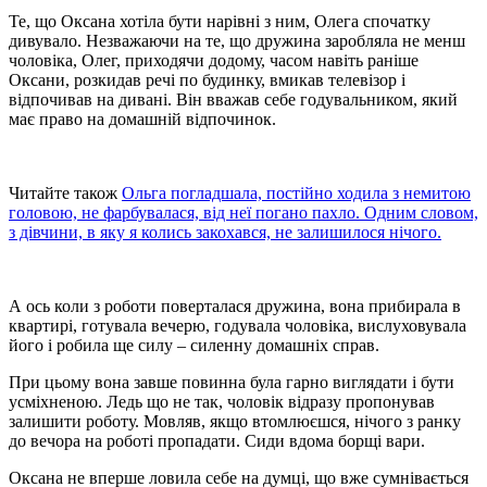
Те, що Оксана хотіла бути нарівні з ним, Олега спочатку
дивувало. Незважаючи на те, що дружина заробляла не менш
чоловіка, Олег, приходячи додому, часом навіть раніше
Оксани, розкидав речі по будинку, вмикав телевізор і
відпочивав на дивані. Він вважав себе годувальником, який
має право на домашній відпочинок.
Читайте також
Ольга погладшала, постійно ходила з немитою
головою, не фарбувалася, від неї погано пахло. Одним словом,
з дівчини, в яку я колись закохався, не залишилося нічого.
А ось коли з роботи поверталася дружина, вона прибирала в
квартирі, готувала вечерю, годувала чоловіка, вислуховувала
його і робила ще силу – силенну домашніх справ.
При цьому вона завше повинна була гарно виглядати і бути
усміхненою. Ледь що не так, чоловік відразу пропонував
залишити роботу. Мовляв, якщо втомлюєшся, нічого з ранку
до вечора на роботі пропадати. Сиди вдома борщі вари.
Оксана не вперше ловила себе на думці, що вже сумнівається