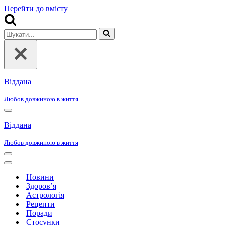
Перейти до вмісту
Шукати...
Віддана
Любов довжиною в життя
Меню
навігації
Віддана
Любов довжиною в життя
Меню
навігації
Меню
навігації
Новини
Здоров’я
Астрологія
Рецепти
Поради
Стосунки