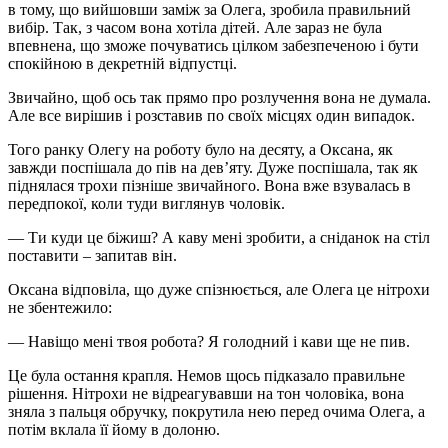
в тому, що вийшовши заміж за Олега, зробила правильний
вибір. Так, з часом вона хотіла дітей. Але зараз не була
впевнена, що зможе почуватись цілком забезпеченою і бути
спокійною в декретній відпустці.
Звичайно, щоб ось так прямо про розлучення вона не думала.
Але все вирішив і розставив по своїх місцях один випадок.
Того ранку Олегу на роботу було на десяту, а Оксана, як
завжди поспішала до пів на дев’яту. Дуже поспішала, так як
піднялася трохи пізніше звичайного. Вона вже взувалась в
передпокої, коли туди виглянув чоловік.
— Ти куди це біжиш? А каву мені зробити, а сніданок на стіл
поставити – запитав він.
Оксана відповіла, що дуже спізнюється, але Олега це нітрохи
не збентежило:
— Навіщо мені твоя робота? Я голодний і кави ще не пив.
Це була остання крапля. Немов щось підказало правильне
рішення. Нітрохи не відреагувавши на тон чоловіка, вона
зняла з пальця обручку, покрутила нею перед очима Олега, а
потім вклала її йому в долоню.