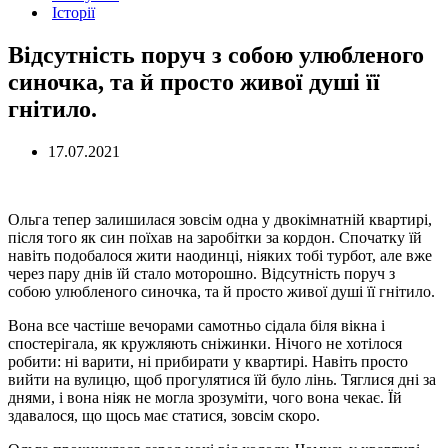
Історії
Відсутність поруч з собою улюбленого
синочка, та й просто живої душі її
гнітило.
17.07.2021
Ольга тепер залишилася зовсім одна у двокімнатній квартирі,
після того як син поїхав на заробітки за кордон. Спочатку їй
навіть подобалося жити наодинці, ніяких тобі турбот, але вже
через пару днів їй стало моторошно. Відсутність поруч з
собою улюбленого синочка, та й просто живої душі її гнітило.
Вона все частіше вечорами самотньо сідала біля вікна і
спостерігала, як кружляють сніжинки. Нічого не хотілося
робити: ні варити, ні прибирати у квартирі. Навіть просто
вийти на вулицю, щоб прогулятися їй було лінь. Тяглися дні за
днями, і вона ніяк не могла зрозуміти, чого вона чекає. Їй
здавалося, що щось має статися, зовсім скоро.