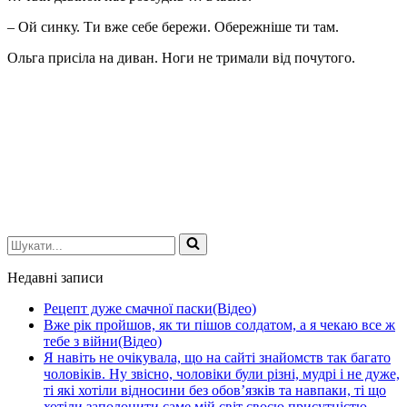
– Ой синку. Ти вже себе бережи. Обережніше ти там.
Ольга присіла на диван. Ноги не тримали від почутого.
Шукати...
Недавні записи
Рецепт дуже смачної паски(Відео)
Вже рік пройшов, як ти пішов солдатом, а я чекаю все ж
тебе з війни(Відео)
Я навіть не очікувала, що на сайті знайомств так багато
чоловіків. Ну звісно, чоловіки були різні, мудрі і не дуже,
ті які хотіли відносини без обов’язків та навпаки, ті що
хотіли заполонити саме мій світ своєю присутністю.