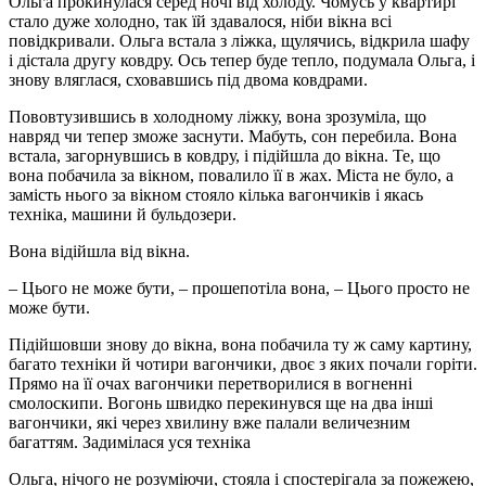
Ольга прокинулася серед ночі від холоду. Чомусь у квартирі
стало дуже холодно, так їй здавалося, ніби вікна всі
повідкривали. Ольга встала з ліжка, щулячись, відкрила шафу
і дістала другу ковдру. Ось тепер буде тепло, подумала Ольга, і
знову вляглася, сховавшись під двома ковдрами.
Пововтузившись в холодному ліжку, вона зрозуміла, що
навряд чи тепер зможе заснути. Мабуть, сон перебила. Вона
встала, загорнувшись в ковдру, і підійшла до вікна. Те, що
вона побачила за вікном, повалило її в жах. Міста не було, а
замість нього за вікном стояло кілька вагончиків і якась
техніка, машини й бульдозери.
Вона відійшла від вікна.
– Цього не може бути, – прошепотіла вона, – Цього просто не
може бути.
Підійшовши знову до вікна, вона побачила ту ж саму картину,
багато техніки й чотири вагончики, двоє з яких почали горіти.
Прямо на її очах вагончики перетворилися в вогненні
смолоскипи. Вогонь швидко перекинувся ще на два інші
вагончики, які через хвилину вже палали величезним
багаттям. Задимілася уся техніка
Ольга, нічого не розуміючи, стояла і спостерігала за пожежею,