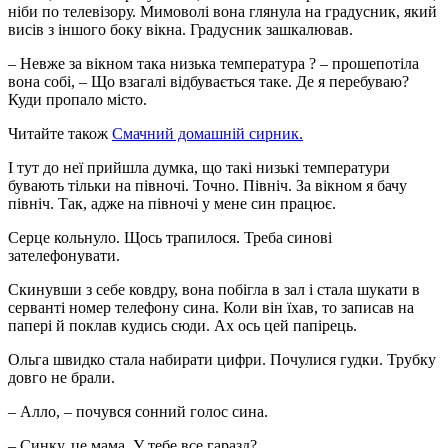
ніби по телевізору. Мимоволі вона глянула на градусник, який
висів з іншого боку вікна. Градусник зашкалював.
– Невже за вікном така низька температура ? – прошепотіла
вона собі, – Що взагалі відбувається таке. Де я перебуваю?
Куди пропало місто.
Читайте також
Смачний домашній сирник.
І тут до неї прийшла думка, що такі низькі температури
бувають тільки на півночі. Точно. Північ. За вікном я бачу
північ. Так, адже на півночі у мене син працює.
Серце кольнуло. Щось трапилося. Треба синові
зателефонувати.
Скинувши з себе ковдру, вона побігла в зал і стала шукати в
серванті номер телефону сина. Коли він їхав, то записав на
папері й поклав кудись сюди. Ах ось цей папірець.
Ольга швидко стала набирати цифри. Почулися гудки. Трубку
довго не брали.
– Алло, – почувся сонний голос сина.
– Синку, це мама. У тебе все гаразд?