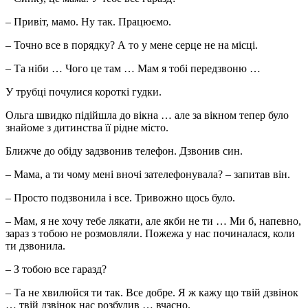
– Привіт, мамо. Ну так. Працюємо.
– Точно все в порядку? А то у мене серце не на місці.
– Та ніби … Чого це там … Мам я тобі передзвоню …
У трубці почулися короткі гудки.
Ольга швидко підійшла до вікна … але за вікном тепер було
знайоме з дитинства її рідне місто.
Ближче до обіду задзвонив телефон. Дзвонив син.
– Мама, а ти чому мені вночі зателефонувала? – запитав він.
– Просто подзвонила і все. Тривожно щось було.
– Мам, я не хочу тебе лякати, але якби не ти … Ми б, напевно,
зараз з тобою не розмовляли. Пожежа у нас починалася, коли
ти дзвонила.
– З тобою все гаразд?
– Та не хвилюйся ти так. Все добре. Я ж кажу що твій дзвінок
… твій дзвінок нас розбудив … вчасно.