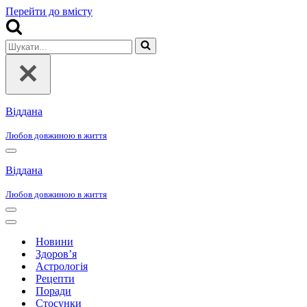
Перейти до вмісту
Шукати...
Віддана
Любов довжиною в життя
Меню
навігації
Віддана
Любов довжиною в життя
Меню
навігації
Меню
навігації
Новини
Здоров’я
Астрологія
Рецепти
Поради
Стосунки