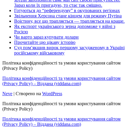
Зараз коли їх пригадую, то стає так смішно.
Готуються до “референдуму” в окупованих регіонах
Звільнення Херсона стане кінцем для режиму Путіна
Воістину, все що трапляється — трапляється на краще.
Як експорт українського зерна допоможе у війні з
Росією
Чи варто зараз купувати долари
Прочитайте цю цікаву історію
Суд пом’якшив вирок першому засудженому в Україні
російському військовому
Політика конфіденційності та умови користування сайтом
(Privacy Policy)
Політика конфіденційності та умови користування сайтом
(Privacy Policy) – Віддана (viddana.com)
Neve
| Створено на
WordPress
Політика конфіденційності та умови користування сайтом
(Privacy Policy)
Політика конфіденційності та умови користування сайтом
(Privacy Policy) – Віддана (viddana.com)