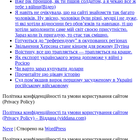
Вже рік пройшов, як ти пішов солдатом, а я чекаю все ж
тебе з війни(Відео)
Я навіть не очікувала, що на сайті знайомств так багато
чоловіків. Ну звісно, чоловіки були різні, мудрі і не дуже,
ті які хотіли відносини без обов’язків та навпаки, ті що
хотіли заполонити саме мій світ своєю присутністю.
Зараз коли їх пригадую, то стає так смішно.
Готуються до “референдуму” в окупованих регіонах
Звільнення Херсона стане кінцем для режиму Путіна
Воістину, все що трапляється — трапляється на краще.
Як експорт українського зерна допоможе у війні з
Росією
Чи варто зараз купувати долари
Прочитайте цю цікаву історію
Суд пом’якшив вирок першому засудженому в Україні
російському військовому
Політика конфіденційності та умови користування сайтом
(Privacy Policy)
Політика конфіденційності та умови користування сайтом
(Privacy Policy) – Віддана (viddana.com)
Neve
| Створено на
WordPress
Політика конфіденційності та умови користування сайтом