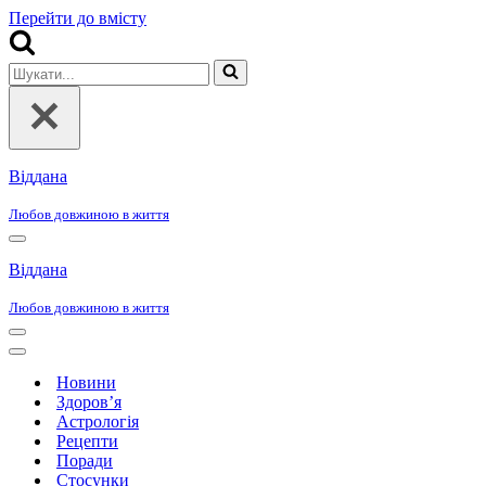
Перейти до вмісту
Шукати...
Віддана
Любов довжиною в життя
Меню
навігації
Віддана
Любов довжиною в життя
Меню
навігації
Меню
навігації
Новини
Здоров’я
Астрологія
Рецепти
Поради
Стосунки