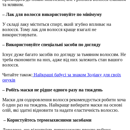
та млявим.
– Лак для волосся використовуйте по мінімуму
У складі лаку міститься спирт, який згубно впливає на
волосся. Тому лак для волосся краще взагалі не
використовувати.
– Використовуйте спеціальні засоби по догляду
Існує дуже багато засобів по догляду за тьмяним волоссям. Не
треба економити на них, адже від них залежить стан вашого
волосся.
Читайте також:
Найкращі бабусі за знаком Зодіаку для своїх
онуків
– Робіть маски не рідше одного разу на тиждень
Маски для оздоровлення волосся рекомендується робити хоча
б один раз на тиждень. Найкраще вибирати маски на основі
олій, які здатні відновити та надати еластичність волоссю.
– Користуйтесь термозахисними засобами
Доведено, що відсутність термозахисту просто руйнує