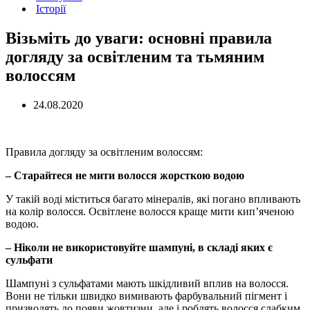
Історії
Візьміть до уваги: основні правила
догляду за освітленим та тьмяним
волоссям
24.08.2020
Правила догляду за освітленим волоссям:
– Старайтеся не мити волосся жорсткою водою
У такій воді міститься багато мінералів, які погано впливають
на колір волосся. Освітлене волосся краще мити кип’яченою
водою.
– Ніколи не використовуйте шампуні, в складі яких є
сульфати
Шампуні з сульфатами мають шкідливий вплив на волосся.
Вони не тільки швидко вимивають фарбувальний пігмент і
призводять до появи жовтизни, але і роблять волосся слабким