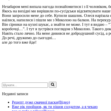
Незабаром мені випала нагода познайомитися і з її чоловіком
Якось на вихідні ми вирішили по-сусідськи відсвяткувати наше
Вони запросили мене до себе. Купили шашлик. Олеся нарізала са
наїлися, напилися і пішли ми з Миколою на балкон. На перекур.
Він сірники на кухні шукає, а знайти не може. І тут я видаю – 
коробочці…”. І тут я зустрівся поглядом з Миколою. Такого дик
Навіть стало лячно. На мене дивився не добродушний сусід, а р
До речі, дружимо до сьогодні…
але до того вже йде!
Шукати...
Недавні записи
Рецепт дуже смачної паски(Відео)
Вже рік пройшов, як ти пішов солдатом, а я чекаю