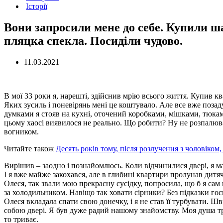
Історії
Вони запросили мене до себе. Купили ш
пляцка спекла. Посиділи чудово.
11.03.2021
В мої 33 роки я, нарешті, здійснив мрію всього життя. Купив кв
Яких зусиль і поневірянь мені це коштувало. Але все вже позад
думками я стояв на кухні, оточений коробками, мішками, тюкам
цьому хаосі виявилося не реально. Що робити? Ну не розпалюват
вогником.
Читайте також
Десять років тому, після розлучення з чоловіком, 
Вирішив – заодно і познайомлюсь. Коли відчинилися двері, я мал
І я вже майже закохався, але в глибині квартири пролунав дитя
Олеся, так звали мою прекрасну сусідку, попросила, що б я сам 
за холодильником. Навіщо так ховати сірники? Без підказки госп
Олеся вкладала спати свою донечку, і я не став її турбувати. Шв
собою двері. Я був дуже радий нашому знайомству. Моя душа тре
то триває.