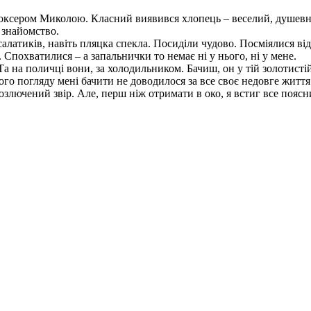
, боксером Миколою. Класний виявився хлопець – веселий, душев
 знайомство.
латиків, навіть пляцка спекла. Посиділи чудово. Посміялися від
 Спохватилися – а запальнички то немає ні у нього, ні у мене.
“Та на поличці вони, за холодильником. Бачиш, он у тій золотисті
ого погляду мені бачити не доводилося за все своє недовге життя
озлючений звір. Але, перш ніж отримати в око, я встиг все поясн