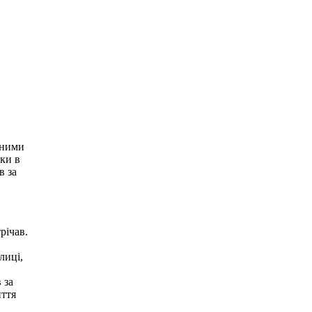
вними
ики в
в за
річав.
лиці,
 за
иття