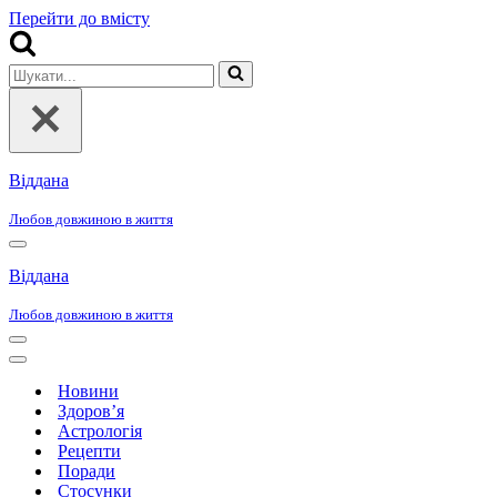
Перейти до вмісту
Шукати...
Віддана
Любов довжиною в життя
Меню
навігації
Віддана
Любов довжиною в життя
Меню
навігації
Меню
навігації
Новини
Здоров’я
Астрологія
Рецепти
Поради
Стосунки