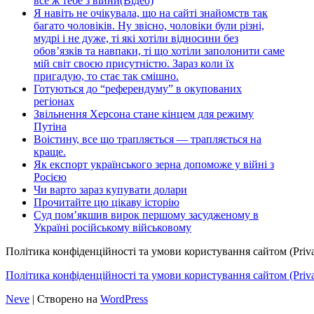
все ж тебе з війни(Відео)
Я навіть не очікувала, що на сайті знайомств так
багато чоловіків. Ну звісно, чоловіки були різні,
мудрі і не дуже, ті які хотіли відносини без
обов’язків та навпаки, ті що хотіли заполонити саме
мій світ своєю присутністю. Зараз коли їх
пригадую, то стає так смішно.
Готуються до “референдуму” в окупованих
регіонах
Звільнення Херсона стане кінцем для режиму
Путіна
Воістину, все що трапляється — трапляється на
краще.
Як експорт українського зерна допоможе у війні з
Росією
Чи варто зараз купувати долари
Прочитайте цю цікаву історію
Суд пом’якшив вирок першому засудженому в
Україні російському військовому
Політика конфіденційності та умови користування сайтом (Priva
Політика конфіденційності та умови користування сайтом (Privac
Neve
| Створено на
WordPress