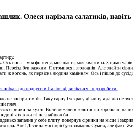
ашлик. Олеся нарізала салатиків, навіть
артиру.
у. Ось вона – моя фортеця, моє щастя, моя квартира. З цими чарі
и. Переїзд був важким. Я втомився і зголоднів. Але знайти сірн
и ж вогонь, як первісна людина камінням. Ось і пішов до сусіді
я поїхала до подруги в Італію: відволіктися і підзаробити.
о не знепритомнів. Таку гарну і яскраву дівчину я давно не зуст
чий плач.
взяв сірники на кухні. Вони лежали в золотистій коробочці на по
одині я їх в житті не знайшов би.
иденько запалив у себе плиту, повернув сірники на місце і закрив
мтіла. Але! Дівчина моєї мрії була заміжня. Сумно, але факт. Ж