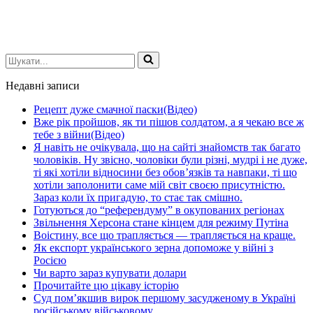
Шукати...
Недавні записи
Рецепт дуже смачної паски(Відео)
Вже рік пройшов, як ти пішов солдатом, а я чекаю все ж
тебе з війни(Відео)
Я навіть не очікувала, що на сайті знайомств так багато
чоловіків. Ну звісно, чоловіки були різні, мудрі і не дуже,
ті які хотіли відносини без обов’язків та навпаки, ті що
хотіли заполонити саме мій світ своєю присутністю.
Зараз коли їх пригадую, то стає так смішно.
Готуються до “референдуму” в окупованих регіонах
Звільнення Херсона стане кінцем для режиму Путіна
Воістину, все що трапляється — трапляється на краще.
Як експорт українського зерна допоможе у війні з
Росією
Чи варто зараз купувати долари
Прочитайте цю цікаву історію
Суд пом’якшив вирок першому засудженому в Україні
російському військовому