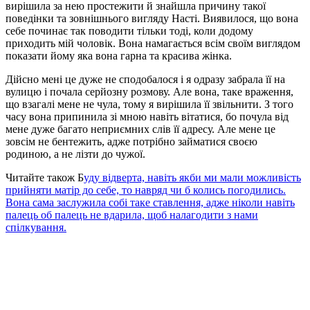
вирішила за нею простежити й знайшла причину такої
поведінки та зовнішнього вигляду Насті. Виявилося, що вона
себе починає так поводити тільки тоді, коли додому
приходить мій чоловік. Вона намагається всім своїм виглядом
показати йому яка вона гарна та красива жінка.
Дійсно мені це дуже не сподобалося і я одразу забрала її на
вулицю і почала серйозну розмову. Але вона, таке враження,
що взагалі мене не чула, тому я вирішила її звільнити. З того
часу вона припинила зі мною навіть вітатися, бо почула від
мене дуже багато неприємних слів її адресу. Але мене це
зовсім не бентежить, адже потрібно займатися своєю
родиною, а не лізти до чужої.
Читайте також Б
уду відверта, навіть якби ми мали можливість
прийняти матір до себе, то навряд чи б колись погодились.
Вона сама заслужила собі таке ставлення, адже ніколи навіть
палець об палець не вдарила, щоб налагодити з нами
спілкування.