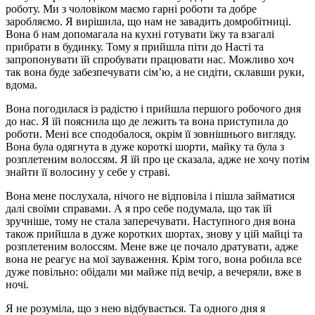
роботу. Ми з чоловіком маємо гарні роботи та добре
заробляємо. Я вирішила, що нам не завадить домробітниці.
Вона б нам допомагала на кухні готувати їжу та взагалі
прибрати в будинку. Тому я прийшла піти до Насті та
запропонувати їй спробувати працювати нас. Можливо хоч
так вона буде забезпечувати сім’ю, а не сидіти, склавши руки,
вдома.
Вона погодилася із радістю і прийшла першого робочого дня
до нас. Я їй пояснила що де лежить та вона приступила до
роботи. Мені все сподобалося, окрім її зовнішнього вигляду.
Вона була одягнута в дуже короткі шорти, майку та була з
розплетеним волоссям. Я їй про це сказала, адже не хочу потім
знайти її волосину у себе у страві.
Вона мене послухала, нічого не відповіла і пішла займатися
далі своїми справами. А я про себе подумала, що так їй
зручніше, тому не стала заперечувати. Наступного дня вона
також прийшла в дуже коротких шортах, знову у цій майці та
розплетеним волоссям. Мене вже це почало дратувати, адже
вона не реагує на мої зауваження. Крім того, вона робила все
дуже повільно: обідали ми майже під вечір, а вечеряли, вже в
ночі.
Я не розуміла, що з нею відбувається. Та одного дня я