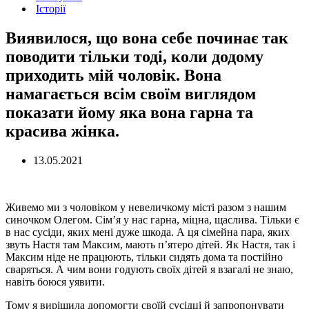
Історії
Виявилося, що вона себе починає так
поводити тільки тоді, коли додому
приходить мій чоловік. Вона
намагається всім своїм виглядом
показати йому яка вона гарна та
красива жінка.
13.05.2021
Живемо ми з чоловіком у невеличкому місті разом з нашим
синочком Олегом. Сім’я у нас гарна, міцна, щаслива. Тільки є
в нас сусіди, яких мені дуже шкода. А ця сімейна пара, яких
звуть Настя там Максим, мають п’ятеро дітей. Як Настя, так і
Максим ніде не працюють, тільки сидять дома та постійно
сваряться. А чим вони годують своїх дітей я взагалі не знаю,
навіть боюся уявити.
Тому я вирішила допомогти своїй сусідці й запропонувати