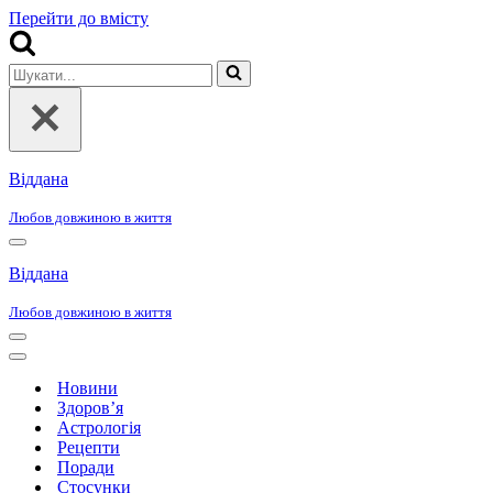
Перейти до вмісту
Шукати...
Віддана
Любов довжиною в життя
Меню
навігації
Віддана
Любов довжиною в життя
Меню
навігації
Меню
навігації
Новини
Здоров’я
Астрологія
Рецепти
Поради
Стосунки