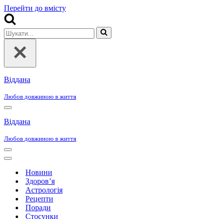
Перейти до вмісту
Шукати...
Віддана
Любов довжиною в життя
Меню
навігації
Віддана
Любов довжиною в життя
Меню
навігації
Меню
навігації
Новини
Здоров’я
Астрологія
Рецепти
Поради
Стосунки