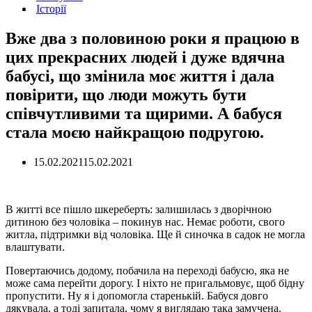
Історії
Вже два з половиною роки я працюю в
цих прекрасних людей і дуже вдячна
бабусі, що змінила моє життя і дала
повірити, що люди можуть бути
співчутливими та щирими. А бабуся
стала моєю найкращою подругою.
15.02.2021
15.02.2021
В житті все пішло шкереберть: залишилась з дворічною
дитиною без чоловіка – покинув нас. Немає роботи, свого
житла, підтримки від чоловіка. Ще й синочка в садок не могла
влаштувати.
Повертаючись додому, побачила на переході бабусю, яка не
може сама перейти дорогу. І ніхто не пригальмовує, щоб бідну
пропустити. Ну я і допомогла старенькій. Бабуся довго
дякувала, а тоді запитала, чому я виглядаю така замучена.