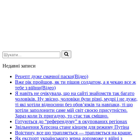
Шукати...
Недавні записи
Рецепт дуже смачної паски(Відео)
Вже рік пройшов, як ти пішов солдатом, а я чекаю все ж
тебе з війни(Відео)
Я навіть не очікувала, що на сайті знайомств так багато
чоловіків. Ну звісно, чоловіки були різні, мудрі і не дуже,
ті які хотіли відносини без обов’язків та навпаки, ті що
хотіли заполонити саме мій світ своєю присутністю.
Зараз коли їх пригадую, то стає так смішно.
Готуються до “референдуму” в окупованих регіонах
Звільнення Херсона стане кінцем для режиму Путіна
Воістину, все що трапляється — трапляється на краще.
Як експорт українського зерна допоможе у війні з