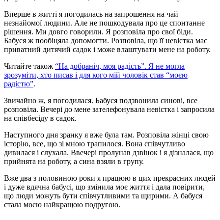
Вперше в житті я погодилась на запрошення на чай
незнайомої людини. Але не пошкодувала про це спонтанне
рішення. Ми довго говорили. Я розповіла про свої біди.
Бабуся ж пообіцяла допомогти. Розповіла, що її невістка має
приватний дитячий садок і може влаштувати мене на роботу.
Читайте також
“На добраніч, моя радість”. Я не могла
зрозуміти, хто писав і для кого мій чоловік став “моєю
радістю”
.
Звичайно ж, я погодилася. Бабуся подзвонила синові, все
розповіла. Вечері до мене зателефонувала невістка і запросила
на співбесіду в садок.
Наступного дня зранку я вже була там. Розповіла жінці свою
історію, все, що зі мною трапилося. Вона співчутливо
дивилася і слухала. Ввечері пролунав дзвінок і я дізналася, що
прийнята на роботу, а сина взяли в групу.
Вже два з половиною роки я працюю в цих прекрасних людей
і дуже вдячна бабусі, що змінила моє життя і дала повірити,
що люди можуть бути співчутливими та щирими. А бабуся
стала моєю найкращою подругою.