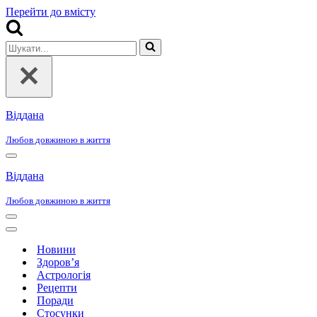
Перейти до вмісту
Шукати...
Віддана
Любов довжиною в життя
Меню
навігації
Віддана
Любов довжиною в життя
Меню
навігації
Меню
навігації
Новини
Здоров’я
Астрологія
Рецепти
Поради
Стосунки