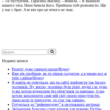
– Ти пустунчик, Тарасику-Івасику, – мовила. – Я знайшла
нашого тата. Нині бачила його. Прийшла тобі розповісти. Ще
у нас є брат. Але він про це нічого не знає.
Шукати...
Недавні записи
Рецепт дуже смачної паски(Відео)
Вже рік пройшов, як ти пішов солдатом, а я чекаю все ж
тебе з війни(Відео)
Я навіть не очікувала, що на сайті знайомств так багато
чоловіків. Ну звісно, чоловіки були різні, мудрі і не дуже,
ті які хотіли відносини без обов’язків та навпаки, ті що
хотіли заполонити саме мій світ своєю присутністю.
Зараз коли їх пригадую, то стає так смішно.
Готуються до “референдуму” в окупованих регіонах
Звільнення Херсона стане кінцем для режиму Путіна