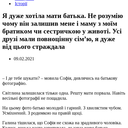
Історії
Я дуже хотіла мати батька. Не розумію
чому він залишив мене і маму з моїм
братиком чи сестричкою у животі. Усі
друзі мали повноцінну сім’ю, я дуже
від цього страждала
09.02.2021
– І де тебе шукати? – мовила Софія, дивлячись на батькову
фотографію.
Світлина залишилася тільки одна. Решту мати порвала. Навіть
весільні фотографії не пощадила.
На цьому фото батько молодий і гарний. З хвилястим чубом.
Усміхнений. З родимкою на правій щоці.
Галина тішилася, що Софія не схожа на зрадливого чоловіка.
Колись донька часто запитувала, де зараз живе батько.