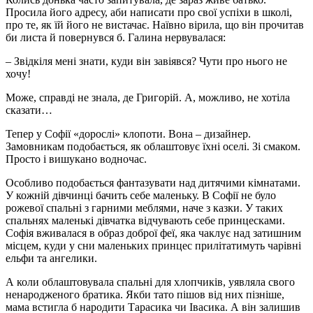
Просила його адресу, аби написати про свої успіхи в школі,
про те, як їй його не вистачає. Наївно вірила, що він прочитав
би листа й повернувся б. Галина нервувалася:
– Звідкіля мені знати, куди він завіявся? Чути про нього не
хочу!
Може, справді не знала, де Григорій. А, можливо, не хотіла
сказати…
Тепер у Софії «дорослі» клопоти. Вона – дизайнер.
Замовникам подобається, як облаштовує їхні оселі. Зі смаком.
Просто і вишукано водночас.
Особливо подобається фантазувати над дитячими кімнатами.
У кожній дівчинці бачить себе маленьку. В Софії не було
рожевої спальні з гарними меблями, наче з казки. У таких
спальнях маленькі дівчатка відчувають себе принцесками.
Софія вживалася в образ доброї феї, яка чаклує над затишним
місцем, куди у сни маленьких принцес прилітатимуть чарівні
ельфи та ангелики.
А коли облаштовувала спальні для хлопчиків, уявляла свого
ненародженого братика. Якби тато пішов від них пізніше,
мама встигла б народити Тарасика чи Івасика. А він залишив