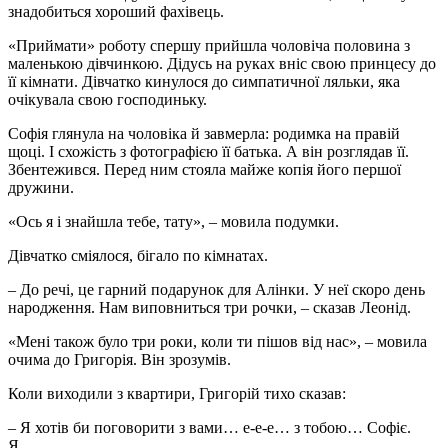
знадобиться хороший фахівець.
«Приймати» роботу спершу прийшла чоловіча половина з
маленькою дівчинкою. Дідусь на руках вніс свою принцесу до
її кімнати. Дівчатко кинулося до симпатичної ляльки, яка
очікувала свою господиньку.
Софія глянула на чоловіка й завмерла: родимка на правій
щоці. І схожість з фотографією її батька. А він розглядав її.
Збентежився. Перед ним стояла майже копія його першої
дружини.
«Ось я і знайшла тебе, тату», – мовила подумки.
Дівчатко сміялося, бігало по кімнатах.
– До речі, це гарний подарунок для Алінки. У неї скоро день
народження. Нам виповниться три рочки, – сказав Леонід.
«Мені також було три роки, коли ти пішов від нас», – мовила
очима до Григорія. Він зрозумів.
Коли виходили з квартири, Григорій тихо сказав:
– Я хотів би поговорити з вами… е-е-е… з тобою… Софіє.
Я…