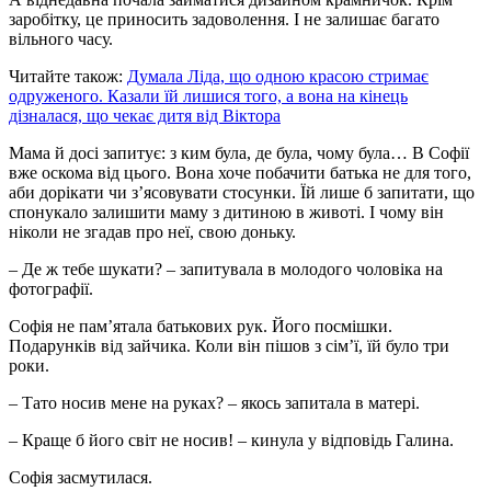
заробітку, це приносить задоволення. І не залишає багато
вільного часу.
Читайте також:
Думала Ліда, що одною красою стримає
одруженого. Казали їй лишися того, а вона на кінець
дізналася, що чекає дитя від Віктора
Мама й досі запитує: з ким була, де була, чому була… В Софії
вже оскома від цього. Вона хоче побачити батька не для того,
аби дорікати чи з’ясовувати стосунки. Їй лише б запитати, що
спонукало залишити маму з дитиною в животі. І чому він
ніколи не згадав про неї, свою доньку.
– Де ж тебе шукати? – запитувала в молодого чоловіка на
фотографії.
Софія не пам’ятала батькових рук. Його посмішки.
Подарунків від зайчика. Коли він пішов з сім’ї, їй було три
роки.
– Тато носив мене на руках? – якось запитала в матері.
– Краще б його світ не носив! – кинула у відповідь Галина.
Софія засмутилася.