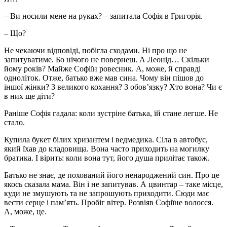
– Ви носили мене на руках? – запитала Софія в Григорія.
– Що?
Не чекаючи відповіді, побігла сходами. Ні про що не
запитуватиме. Бо нічого не повернеш. А Леонід… Скільки
йому років? Майже Софіїн ровесник. А, може, й справді
одноліток. Отже, батько вже мав сина. Чому він пішов до
іншої жінки? З великого кохання? З обов’язку? Хто вона? Чи є
в них ще діти?
Раніше Софія гадала: коли зустріне батька, їй стане легше. Не
стало.
Купила букет білих хризантем і ведмедика. Сіла в автобус,
який їхав до кладовища. Вона часто приходить на могилку
братика. І вірить: коли вона тут, його душа прилітає також.
Батько не знає, де похований його ненароджений син. Про це
якось сказала мама. Він і не запитував. А цвинтар – таке місце,
куди не змушують та не запрошують приходити. Сюди має
вести серце і пам’ять. Пробіг вітер. Розвіяв Софіїне волосся.
А, може, це.