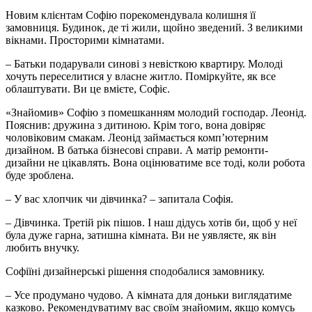
Новим клієнтам Софію порекомендувала колишня її
замовниця. Будинок, де ті жили, щойно зведений. З великими
вікнами. Просторими кімнатами.
– Батьки подарували синові з невісткою квартиру. Молоді
хочуть переселитися у власне житло. Поміркуйте, як все
облаштувати. Ви це вмієте, Софіє.
«Знайомив» Софію з помешканням молодий господар. Леонід.
Пояснив: дружина з дитиною. Крім того, вона довіряє
чоловіковим смакам. Леонід займається комп’ютерним
дизайном. В батька бізнесові справи. А матір ремонти-
дизайни не цікавлять. Вона оцінюватиме все тоді, коли робота
буде зроблена.
– У вас хлопчик чи дівчинка? – запитала Софія.
– Дівчинка. Третій рік пішов. І наш дідусь хотів би, щоб у неї
була дуже гарна, затишна кімната. Ви не уявляєте, як він
любить внучку.
Софіїні дизайнерські рішення сподобалися замовнику.
– Усе продумано чудово. А кімната для доньки виглядатиме
казково. Рекомендуватиму вас своїм знайомим, якщо комусь