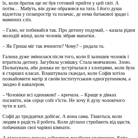
їх, коли братик ще не був готовий прийти у цей світ. А
потім… Мабуть, він дуже образився на тата. І його душа
відлетіла у позапростір та позачас, де нема батькової зради і
маминих сліз.
– Галю, не побивайся так. Про дитину подумай, – казала рідня
молодій жінці, коли чоловік зібрав манатки.
– Як Гриша міг так вчинити? Чому? – ридала та.
Галина дуже змінилася після того, коли її залишив чоловік і
втратила дитину. Загубила усмішку. Стала мовчазною. Злою.
Пильнувала, аби донька не зустрічалася з хлопцями, коли була
в старших класах. Влаштувала скандал, коли Софія хотіла
познайомити матір зі своїм інститутським одногрупником, а
заодно й кавалером.
– Чоловіки всі одинакові! – кричала. – Краще в дівках
посивіти, ніж серце собі з’їсти. Не хочу й духу чоловічого
чути в хаті.
Софії до тридцятки добігає. А вона сама. Тішиться, коли
людям в радість її робота. Коли дітлахи стрибають від щастя,
побачивши свої чарівні кімнати.
А віднедавна почала займатися дизайном крамничок. Крім