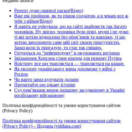
Недавні записи
Рецепт дуже смачної паски(Відео)
Вже рік пройшов, як ти пішов солдатом, а я чекаю все ж
тебе з війни(Відео)
Я навіть не очікувала, що на сайті знайомств так багато
чоловіків. Ну звісно, чоловіки були різні, мудрі і не дуже,
ті які хотіли відносини без обов’язків та навпаки, ті що
хотіли заполонити саме мій світ своєю присутністю.
Зараз коли їх пригадую, то стає так смішно.
Готуються до “референдуму” в окупованих регіонах
Звільнення Херсона стане кінцем для режиму Путіна
Воістину, все що трапляється — трапляється на краще.
Як експорт українського зерна допоможе у війні з
Росією
Чи варто зараз купувати долари
Прочитайте цю цікаву історію
Суд пом’якшив вирок першому засудженому в Україні
російському військовому
Політика конфіденційності та умови користування сайтом
(Privacy Policy)
Політика конфіденційності та умови користування сайтом
(Privacy Policy) – Віддана (viddana.com)