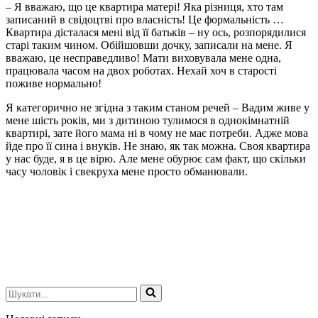
– Я вважаю, що це квартира матері! Яка різниця, хто там
записаний в свідоцтві про власність! Це формальність …
Квартира дісталася мені від її батьків – ну ось, розпорядилися
старі таким чином. Обійшовши дочку, записали на мене. Я
вважаю, це несправедливо! Мати виховувала мене одна,
працювала часом на двох роботах. Нехай хоч в старості
поживе нормально!
Я категорично не згідна з таким станом речей – Вадим живе у
мене шість років, ми з дитиною тулимося в однокімнатній
квартирі, зате його мама ні в чому не має потреби. Адже мова
йде про її сина і внуків. Не знаю, як так можна. Своя квартира
у нас буде, я в це вірю. Але мене обурює сам факт, що скільки
часу чоловік і свекруха мене просто обманювали.
Шукати...