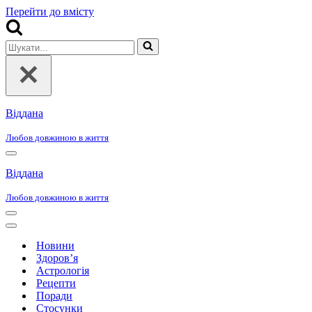
Перейти до вмісту
Шукати...
Віддана
Любов довжиною в життя
Меню
навігації
Віддана
Любов довжиною в життя
Меню
навігації
Меню
навігації
Новини
Здоров’я
Астрологія
Рецепти
Поради
Стосунки