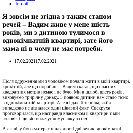
Історії
Я зовсім не згідна з таким станом
речей – Вадим живе у мене шість
років, ми з дитиною тулимося в
однокімнатній квартирі, зате його
мама ні в чому не має потреби.
17.02.2021
17.02.2021
Після одруження ми з чоловіком почали жити в моїй квартирі,
крихітній, але що поробиш – Вадим сказав, що власних
квадратних метрів немає і не було. Ми в шлюбі шість років,
виховуємо трирічну доньку. З появою дитини нам стало тісно
в однокімнатній квартирі. Але я і далі б терпіла, якби
випадково не дізналася один цікавий факт. Свекруха
проговорилася, що насправді власником її квартири є мій
чоловік і що він оплачує комуналку за неї.
Взагалі, у його матері є в наявності дві великі двокімнатні