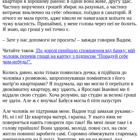
квартири в хорошому районі: в одній вона живе, другу здає.
Частину виручених грошей збирає на рахунках, а частину
витрачає виключно на себе: обновки, поїздки в санаторій. Я
нічого не мала проти, адже ніколи не намагалася зазіхати на
чужу власність. Принаймні, у мене голова через неї не болить.
Я знаю, що гроші у неї точно є.
– Зате у нас допомоги не просить! – завжди говорив Вадим.
Читайте також
По дорозі прийшло сповіщення від банку: мій
чоловік перевів гроші на картку з підписом “Порадуй себе
чим-небудь!”.
Колись давно, коли тільки появилась дочка, я підійшла до
чоловіка з розмовою, запропонувавши помінятися з його
матір’ю квартирами? Я подумала, що ми могли б переїхати в
двокімнатну квартиру, яку здають, а Ярославі Іванівні ми б
віддали свою студію. Хоча розумію, що студію за великі гроші
не здати. Але ж є внучка! Бабуся могла б піти назустріч
Але чоловік не підтримав мене. Вадим тоді замахав руками:–
Ні, ні і ні! Це квартира матері, і крапка. У нього язик не
повернеться навіть говорити про таке! Як мені лише таке і в
голову прийшло! Вони здорові, молоді, повні сил, на своє
житло повинні заробити самі. Соромно обмежувати стареньку,
претендувати на її дохід. Зрештою, ми не на вулиці, над