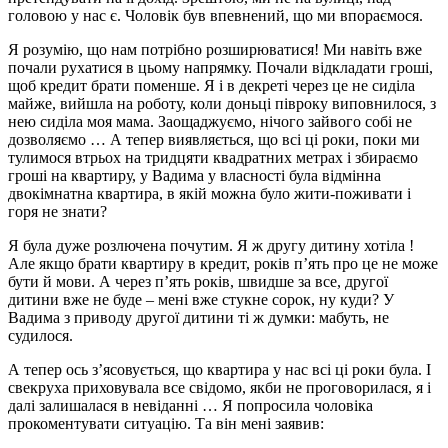
головою у нас є. Чоловік був впевнений, що ми впораємося.
Я розумію, що нам потрібно розширюватися! Ми навіть вже
почали рухатися в цьому напрямку. Почали відкладати гроші,
щоб кредит брати поменше. Я і в декреті через це не сиділа
майже, вийшла на роботу, коли доньці півроку виповнилося, з
нею сиділа моя мама. Заощаджуємо, нічого зайвого собі не
дозволяємо … А тепер виявляється, що всі ці роки, поки ми
тулимося втрьох на тридцяти квадратних метрах і збираємо
гроші на квартиру, у Вадима у власності була відмінна
двокімнатна квартира, в якій можна було жити-поживати і
горя не знати?
Я була дуже розлючена почутим. Я ж другу дитину хотіла !
Але якщо брати квартиру в кредит, років п’ять про це не може
бути й мови. А через п’ять років, швидше за все, другої
дитини вже не буде – мені вже стукне сорок, ну куди? У
Вадима з приводу другої дитини ті ж думки: мабуть, не
судилося.
А тепер ось з’ясовується, що квартира у нас всі ці роки була. І
свекруха приховувала все свідомо, якби не проговорилася, я і
далі залишалася в невіданні … Я попросила чоловіка
прокоментувати ситуацію. Та він мені заявив: