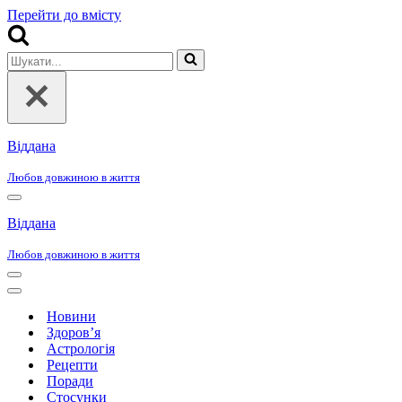
Перейти до вмісту
Шукати...
Віддана
Любов довжиною в життя
Меню
навігації
Віддана
Любов довжиною в життя
Меню
навігації
Меню
навігації
Новини
Здоров’я
Астрологія
Рецепти
Поради
Стосунки