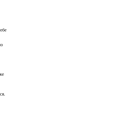
себе
ло
же
ся.