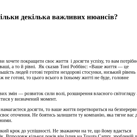
ільки декілька важливих нюансів?
 ви хочете покращити своє життя і досягти успіху, то вам потрібн
ваші, а то й рівні. Як сказав Тоні Роббінс: «Ваше життя — це
льшість людей готові терпіти нездорові стосунки, низький рівень
ж не готові, то цього всього в їхньому житті не буде, головне
вих змін — розвиток сили волі, розширення власного світогляду
итися у визначений момент.
намагаєтеся досягти, то ваше життя перетвориться на безперерв
своє оточення. Не боятись залишити ту компанію, яка тягне вас 
еними.
кий крок до успішності. Не зважаючи на те, що йому вдається
. Впродовж кількох років він їздив на Toyota Camry, зробленій 