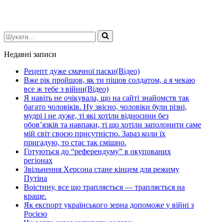
Шукати...
Недавні записи
Рецепт дуже смачної паски(Відео)
Вже рік пройшов, як ти пішов солдатом, а я чекаю
все ж тебе з війни(Відео)
Я навіть не очікувала, що на сайті знайомств так
багато чоловіків. Ну звісно, чоловіки були різні,
мудрі і не дуже, ті які хотіли відносини без
обов’язків та навпаки, ті що хотіли заполонити саме
мій світ своєю присутністю. Зараз коли їх
пригадую, то стає так смішно.
Готуються до “референдуму” в окупованих
регіонах
Звільнення Херсона стане кінцем для режиму
Путіна
Воістину, все що трапляється — трапляється на
краще.
Як експорт українського зерна допоможе у війні з
Росією