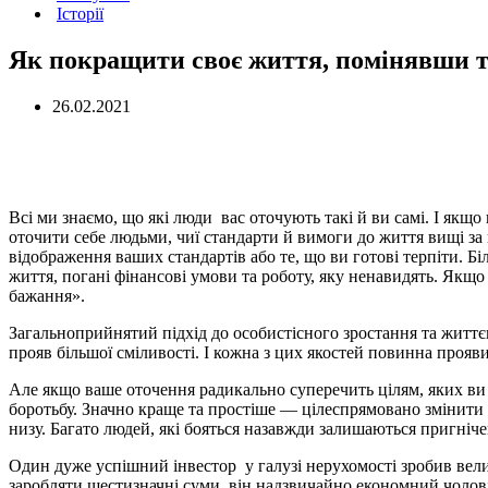
Історії
Як покращити своє життя, помінявши т
26.02.2021
Всі ми знаємо, що які люди вас оточують такі й ви самі. І якщо
оточити себе людьми, чиї стандарти й вимоги до життя вищі за 
відображення ваших стандартів або те, що ви готові терпіти. Бі
життя, погані фінансові умови та роботу, яку ненавидять. Якщо 
бажання».
Загальноприйнятий підхід до особистісного зростання та життє
прояв більшої сміливості. І кожна з цих якостей повинна прояв
Але якщо ваше оточення радикально суперечить цілям, яких ви 
боротьбу. Значно краще та простіше — цілеспрямовано змінити 
низу. Багато людей, які бояться назавжди залишаються пригніч
Один дуже успішний інвестор у галузі нерухомості зробив вели
заробляти шестизначні суми, він надзвичайно економний чоловік