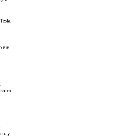
Tesla.
о він
о
иватні
и
сть у