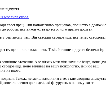
не відчуття.
ня має сила слова!
лоди своєї праці. Він наполегливо працював, повністю віддаючи 
 до роботи, яку виконує, та до того, чого прагне досягти.
ь у реальному часі. Він створив середовище, яке тепер створюва
ез те, що він став власником Tesla. Істинне відчуття безпеки іде
та зовнішнє оточення. Але чітких меж між ними не існує, вони ду
нє середовище, воно впливає на вашу психологію, змінює ваш
лив на нього.
подіями. Також, не менш важливим є те, з ким людина спілкуєть
ибіркове ставлення до людей, які фігурують в нашому житті.