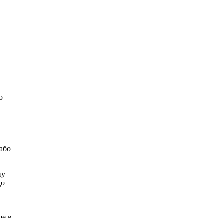
о
 або
ну
до
ще в