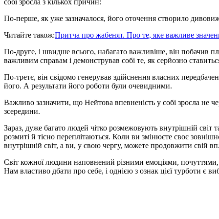
собі зросла з кількох причин:
По-перше, як уже зазначалося, його оточення створило дивовиж
Читайте також:
Притча про жабенят. Про те, яке важливе значен
По-друге, і швидше всього, набагато важливіше, він побачив п
важливим справам і демонстрував собі те, як серйозно ставиться
По-третє, він свідомо генерував здійснення власних передбачен
його. А результати його роботи були очевидними.
Важливо зазначити, що Нейтова впевненість у собі зросла не чер
зсередини.
Зараз, дуже багато людей чітко розмежовують внутрішній світ 
розмиті й тісно переплітаються. Коли ви змінюєте своє зовніш
внутрішній світ, а ви, у свою чергу, можете продовжити свій вп
Світ кожної людини наповнений різними емоціями, почуттями, 
Нам властиво дбати про себе, і однією з ознак цієї турботи є в