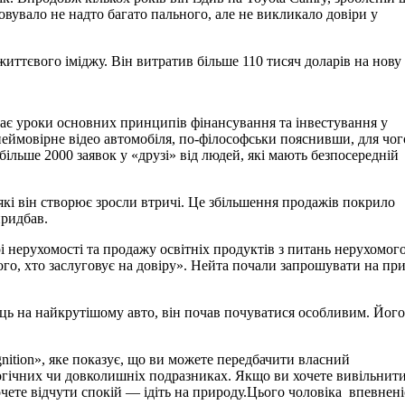
вувало не надто багато пального, але не викликало довіри у
життєвого іміджу. Він витратив більше 110 тисяч доларів на нову 
о дає уроки основних принципів фінансування та інвестування у
 неймовірне відео автомобіля, по-філософськи пояснивши, для чог
ільше 2000 заявок у «друзі» від людей, які мають безпосередній
які він створює зросли втричі. Це збільшення продажів покрило
придбав.
рі нерухомості та продажу освітніх продуктів з питань нерухомог
ого, хто заслуговує на довіру». Нейта почали запрошувати на пр
лиць на найкрутішому авто, він почав почуватися особливим. Його
nition», яке показує, що ви можете передбачити власний
огічних чи довколишніх подразниках. Якщо ви хочете вивільнит
чете відчути спокій — ідіть на природу.Цього чоловіка впевнені