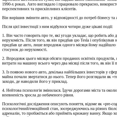
1990-х роках. Авто виглядало і працювало прекрасно, використо
перспективних та прискіпливих клієнтів.
Він вирішив змінити авто, у відповідності до потреб бізнесу та 
Після цієї інвестиції з ним відбулося чотири дуже цікаві події:
1. Він часто говорить про те, які угоди укладає, що робить аб
нерухомість. Після того, як він придбав цю Tesla і опублікував
придбав це авто, лише впродовж одного місяця йому надійшло б
стосунок до нерухомості.
2. Впродовж цього місяця обсяги проданих освітніх продуктів, 
витрати на машину всього через два місяці після того, як він її 
3. Із появою нового авто, декілька найбільших інвесторів у сфе
майна почали звертатися до нього. Тепер його розглядали як «т
заходи, де наводили його у приклад.
4. Нейтова психологія змінилася. Їдучи дорогами міста та око
впевненість зросла до небаченого рівня.
Психологічні дослідження описують поняття, відоме як «pre-cog
психологічний/емоційний стан, зосереджуючись на різних біол
адреналін, то пробіжіться або прийміть крижану ванну. Якщо хо