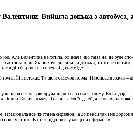
у Валентини. Вийшла донька з автобуса, а
 неї. Але Валентина не хотіла, бо знала, що там і неї не буде спо
ік з автостанцію. Якщо хоче до сина чи доньки, то збере гостинці
тює в дітей трошки, а ввечері додому їде.
 ґрунт. Їй вистачає. Та ще й садочок поряд. Назбирає врожай – д
нуло після весілля, як дружина вигнала його з дому. Він ледар, а
до іншої. Болить в матері серце за своїх дітей, але що вона може
м. Працювала все життя на сирзаводі, а до пенсії так і не доробил
на обліку стоїть. Влітку підробляє у місцевих фермерів.