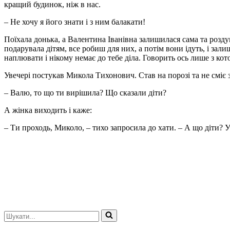
кращий будинок, ніж в нас.
– Не хочу я його знати і з ним балакати!
Поїхала донька, а Валентина Іванівна залишилася сама та роздум
подарувала дітям, все робиш для них, а потім вони ідуть, і зал
наплювати і нікому немає до тебе діла. Говорить ось лише з кот
Увечері постукав Микола Тихонович. Став на порозі та не сміє 
– Валю, то що ти вирішила? Що сказали діти?
А жінка виходить і каже:
– Ти проходь, Миколо, – тихо запросила до хати. – А що діти? 
Шукати...