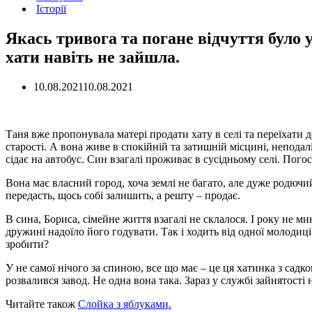
Історії
Якась тривога та погане відчуття було 
хати навіть не зайшла.
10.08.2021
10.08.2021
Таня вже пропонувала матері продати хату в селі та переїхати до
старості. А вона живе в спокійній та затишній місцині, неподал
сідає на автобус. Син взагалі проживає в сусідньому селі. Погос
Вона має власний город, хоча землі не багато, але дуже родючий
передасть, щось собі залишить, а решту – продає.
В сина, Бориса, сімейне життя взагалі не склалося. І року не ми
дружині надоїло його годувати. Так і ходить від одної молодиці 
зробити?
У не самої нічого за спиною, все що має – це ця хатинка з садко
розвалився завод. Не одна вона така. Зараз у службі зайнятості 
Читайте також
Слойка з яблуками.