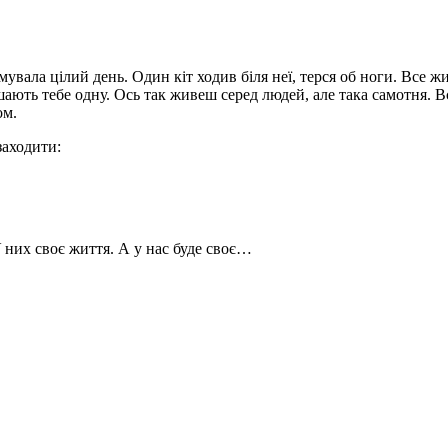
увала цілий день. Один кіт ходив біля неї, терся об ноги. Все ж
ишають тебе одну. Ось так живеш серед людей, але така самотня. В
ом.
заходити:
У них своє життя. А у нас буде своє…