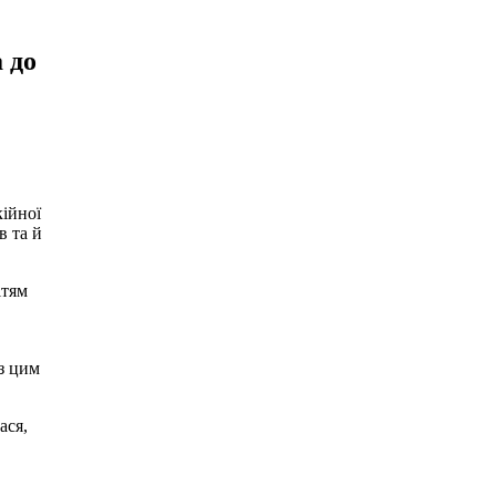
 до
кійної
в та й
ітям
 з цим
ася,