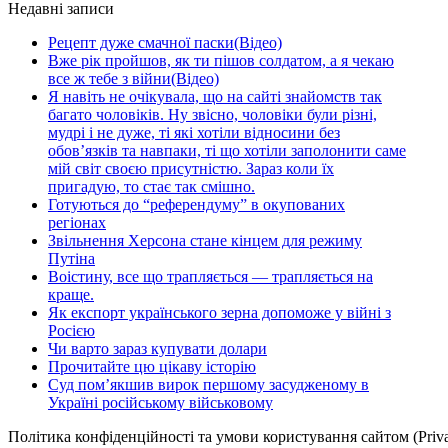
Недавні записи
Рецепт дуже смачної паски(Відео)
Вже рік пройшов, як ти пішов солдатом, а я чекаю
все ж тебе з війни(Відео)
Я навіть не очікувала, що на сайті знайомств так
багато чоловіків. Ну звісно, чоловіки були різні,
мудрі і не дуже, ті які хотіли відносини без
обов’язків та навпаки, ті що хотіли заполонити саме
мій світ своєю присутністю. Зараз коли їх
пригадую, то стає так смішно.
Готуються до “референдуму” в окупованих
регіонах
Звільнення Херсона стане кінцем для режиму
Путіна
Воістину, все що трапляється — трапляється на
краще.
Як експорт українського зерна допоможе у війні з
Росією
Чи варто зараз купувати долари
Прочитайте цю цікаву історію
Суд пом’якшив вирок першому засудженому в
Україні російському військовому
Політика конфіденційності та умови користування сайтом (Priva