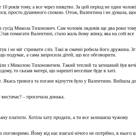
 10 років тому, а все через пияцтво. За цей період не один чолов
лося, просто душевного спокою. Отож, Валентина і не думала, що
и сусід Микола Тихонович. Сам чоловік овдовів ще два роки тому
 Став помагати Валентині, стало жаль йому жінку, яка на собі все
ук і не міг стримати сліз. Такі ж смачні робила його дружина. З
що подумає, а сама запросила дітей, що все обговорити.
діли з Миколою Тихоновичем. Такий теплий та затишний був вечі
ому, то сказав матері, що нарешті веселіше буде в хаті.
же. Якась тривога та погане відчуття було у Валентини. Вийшла д
е вистачає? – просичала донька.
Івану платити. Хотіла хату продати, а ти все залишаєш чужому
о поговоримо. Йому від нас взагалі нічого не потрібно, в нього 