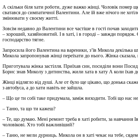
А скільки біля хати роботи, дуже важко жінці. Чоловік помер ще
сватався до симпатичної Валентини. Але їй вже нічого не хоті
змінювати у своєму житті.
Зовсім недавно до Валентини все частіше в гості почав заходит
– хороший, хазяйновитий. І в хаті, і в городі – завжди порядок.
господарство тягне.
Запросила його Валентина на вареники, з’їв Микола декілька шт
Микола запропонував жінці переїхати до нього. Жінка сказала, 
Приготувала жінка застілля. Приїхав син, посиділи вони Поси
Борис знав Миколу з дитинства, жили хата в хату А коли їхав дод
Жінці відлягло від душі. Але от було ще цікаво, що донька ска
з автобуса, а до хати навіть не зайшла.
– Що це ти собі таке придумала, заміж виходити. Тобі що нас н
– Таню, та що ти кажеш?
– Те, що думаю. Мені ремонт треба в хаті робити, за навчання 
чоловікові. Хто тобі важливіший?
– Таню, не мели дурниць. Микола он в хаті чекає на тебе, сядем