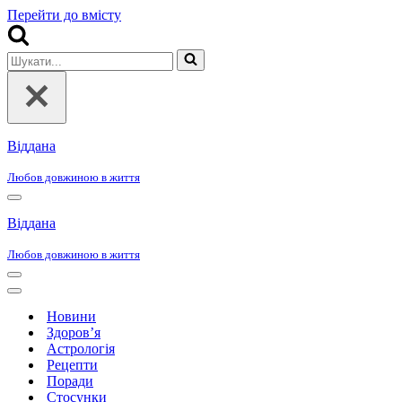
Перейти до вмісту
Шукати...
Віддана
Любов довжиною в життя
Меню
навігації
Віддана
Любов довжиною в життя
Меню
навігації
Меню
навігації
Новини
Здоров’я
Астрологія
Рецепти
Поради
Стосунки